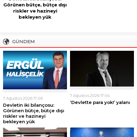
CHP Adana İl Başkanı
Orhan Bayram’dan AK
Parti İl Başkanı Mustafa
Özkan’a cevap!
GÜNDEM
7 Ağustos 2026 17:04
7 Ağustos 2026 17:06
‘Devlette para yok!’ yalanı
Devletin iki bilançosu:
Görünen bütçe, bütçe dışı
riskler ve hazineyi
bekleyen yük