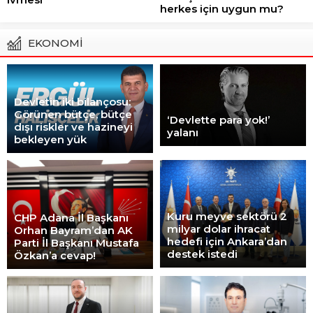
herkes için uygun mu?
EKONOMİ
Devletin iki bilançosu:
Görünen bütçe, bütçe
‘Devlette para yok!’
dışı riskler ve hazineyi
yalanı
bekleyen yük
Kuru meyve sektörü 2
CHP Adana İl Başkanı
milyar dolar ihracat
Orhan Bayram’dan AK
hedefi için Ankara’dan
Parti İl Başkanı Mustafa
destek istedi
Özkan’a cevap!