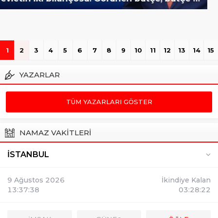
1
2
3
4
5
6
7
8
9
10
11
12
13
14
15
YAZARLAR
TÜM YAZARLARI GÖSTER
NAMAZ VAKİTLERİ
İSTANBUL
9 Ağustos 2026
İkindiye Kalan
13:37:39
03:28:22