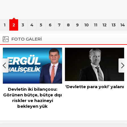
1
2
3
4
5
6
7
8
9
10
11
12
13
14
FOTO GALERİ
‘Devlette para yok!’ yalanı
CHP Adana İl Başkanı
Orhan Bayram’dan AK
Parti İl Başkanı Mustafa
Özkan’a cevap!