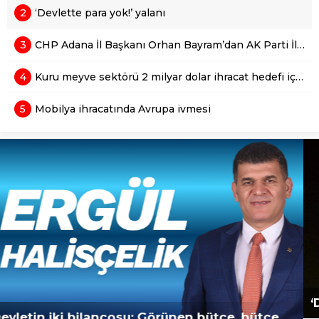
2
‘Devlette para yok!’ yalanı
3
CHP Adana İl Başkanı Orhan Bayram’dan AK Parti İl Başkanı Mustafa Özkan’a cevap!
4
Kuru meyve sektörü 2 milyar dolar ihracat hedefi için Ankara’dan destek istedi
5
Mobilya ihracatında Avrupa ivmesi
‘Devlette para yok!’ yalanı