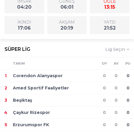
İMSAK
GÜNEŞ
ÖĞLE
04:20
06:01
13:15
İKİNDİ
AKŞAM
YATSI
17:06
20:19
21:52
SÜPER LİG
Lig Seçin
TAKIM
OY
AV
PU
1
Corendon Alanyaspor
0
0
0
2
Amed Sportif Faaliyetler
0
0
0
3
Beşiktaş
0
0
0
4
Çaykur Rizespor
0
0
0
5
Erzurumspor FK
0
0
0