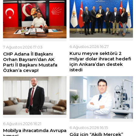
6 Ağustos 2026 16:27
7 Ağustos 2026 17:03
Kuru meyve sektörü 2
CHP Adana İl Başkanı
milyar dolar ihracat hedefi
Orhan Bayram’dan AK
için Ankara’dan destek
Parti İl Başkanı Mustafa
istedi
Özkan’a cevap!
6 Ağustos 2026 16:21
6 Ağustos 2026 16:15
Mobilya ihracatında Avrupa
Göz için “Akıllı Mercek”
ivmesi