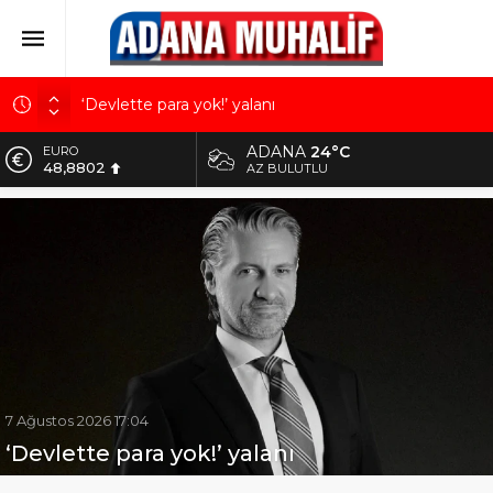
‘Devlette para yok!’ yalanı
Kuru meyve sektörü 2 milyar dolar ihracat hedefi
ADANA
24°C
ALTIN
için Ankara’dan destek istedi
5.629,56
AZ BULUTLU
Mobilya ihracatında Avrupa ivmesi
BİST
10.824,63
Göz için “Akıllı Mercek” herkes için uygun mu?
Devletin iki bilançosu: Görünen bütçe, bütçe dışı
DOLAR
42,2340
riskler ve hazineyi bekleyen yük
EURO
48,8802
7 Ağustos 2026 17:04
‘Devlette para yok!’ yalanı