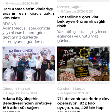
6 Ağustos 2026 14:18
Manşet
,
Sağlık
Hacı Karaaslan’ın kiraladığı
6 Ağustos 2026 12:20
arsanın resmi kiracısı bakın
Yaz tatilinde çocukları
kim çıktı!
bekleyen 6 önemli sağlık
ADANA –
riski!
AdanaMedyaHaber.com’da
Yaz tatili, çocuklar için yılın en
yayımlanan habere göre,
eğlenceli ve unutulmaz
geçtiğimiz günlerde
günleri...
kamuoyunda gündem...
Gündem
,
Manşet
Gündem
,
Manşet
6 Ağustos 2026 11:41
6 Ağustos 2026 11:19
Adana Büyükşehir
71 İlde zehir tacirlerine dev
Belediyesi’nden üreticiye
operasyon! 832 kilo
168 adet süt sağım
uyuşturucu, 425 bin hap