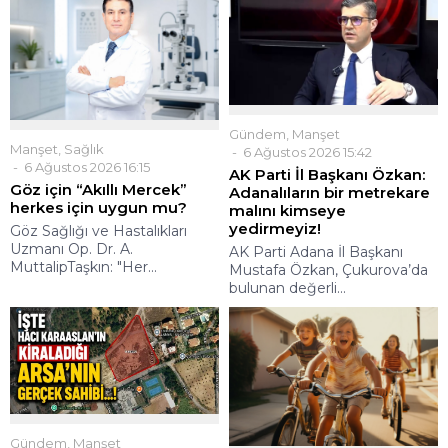
Gündem
,
Manşet
Manşet
,
Sağlık
6 Ağustos 2026 15:42
6 Ağustos 2026 16:15
AK Parti İl Başkanı Özkan:
Göz için “Akıllı Mercek”
Adanalıların bir metrekare
herkes için uygun mu?
malını kimseye
yedirmeyiz!
Göz Sağlığı ve Hastalıkları
Uzmanı Op. Dr. A.
AK Parti Adana İl Başkanı
MuttalipTaşkın: "Her...
Mustafa Özkan, Çukurova’da
bulunan değerli...
Gündem
,
Manşet