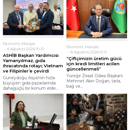
Ekonomi
,
Manşet
Ekonomi
,
Manşet
6 Ağustos 2026 10:31
6 Ağustos 2026 10:11
ASHİB Başkan Yardımcısı
“Çiftçimizin üretim gücü
Yamanyılmaz, gıda
için kredi limitleri acilen
ihracatında rotayı; Vietnam
güncellenmeli”
ve Filipinler’e çevirdi
Yüreğir Ziraat Odası Başkanı
Güneydoğu Asya'nın hızla
Mehmet Akın Doğan, tarla,
büyüyen gıda pazarlarında
bağ ve...
dahagüçlü bir konum elde...