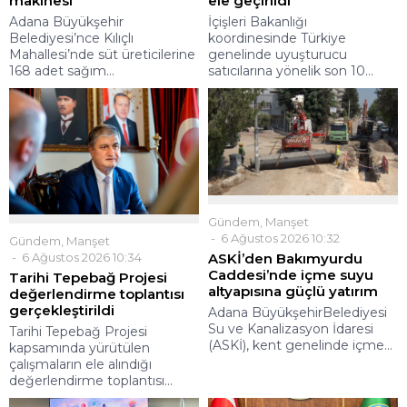
makinesi
ele geçirildi
Adana Büyükşehir
İçişleri Bakanlığı
Belediyesi’nce Kılıçlı
koordinesinde Türkiye
Mahallesi’nde süt üreticilerine
genelinde uyuşturucu
168 adet sağım...
satıcılarına yönelik son 10...
Gündem
,
Manşet
6 Ağustos 2026 10:32
Gündem
,
Manşet
ASKİ’den Bakımyurdu
6 Ağustos 2026 10:34
Caddesi’nde içme suyu
Tarihi Tepebağ Projesi
altyapısına güçlü yatırım
değerlendirme toplantısı
gerçekleştirildi
Adana BüyükşehirBelediyesi
Su ve Kanalizasyon İdaresi
Tarihi Tepebağ Projesi
(ASKİ), kent genelinde içme...
kapsamında yürütülen
çalışmaların ele alındığı
değerlendirme toplantısı...