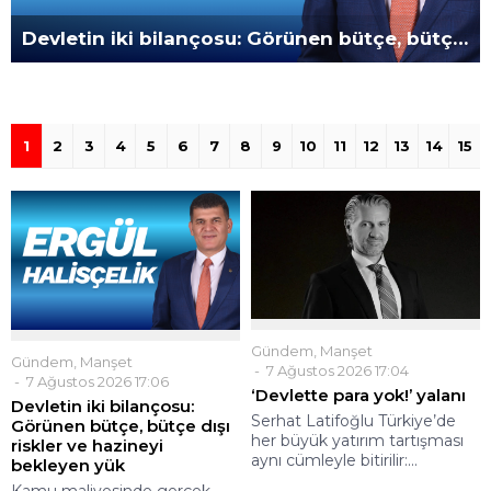
‘Devlette para yok!’ yalanı
1
2
3
4
5
6
7
8
9
10
11
12
13
14
15
Gündem
,
Manşet
Gündem
,
Manşet
7 Ağustos 2026 17:04
7 Ağustos 2026 17:06
‘Devlette para yok!’ yalanı
Devletin iki bilançosu:
Serhat Latifoğlu Türkiye’de
Görünen bütçe, bütçe dışı
her büyük yatırım tartışması
riskler ve hazineyi
aynı cümleyle bitirilir:...
bekleyen yük
Kamu maliyesinde gerçek