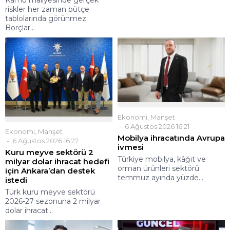
riskler her zaman bütçe
tablolarında görünmez.
Borçlar...
Ekonomi
,
Manşet
6 Ağustos 2026 16:21
Ekonomi
,
Manşet
Mobilya ihracatında Avrupa
6 Ağustos 2026 16:27
ivmesi
Kuru meyve sektörü 2
Türkiye mobilya, kâğıt ve
milyar dolar ihracat hedefi
orman ürünleri sektörü
için Ankara’dan destek
temmuz ayında yüzde...
istedi
Türk kuru meyve sektörü
2026-27 sezonuna 2 milyar
dolar ihracat...