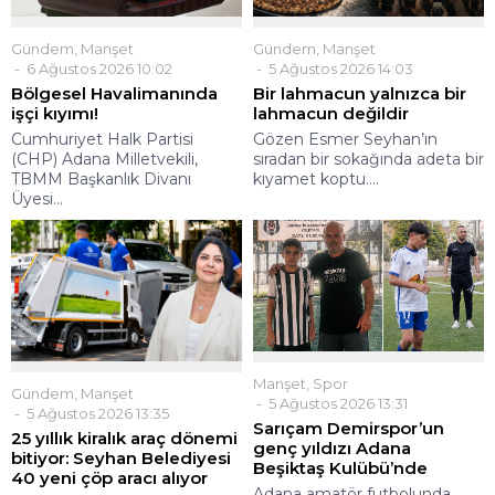
Gündem
,
Manşet
Gündem
,
Manşet
6 Ağustos 2026 10:02
5 Ağustos 2026 14:03
Bölgesel Havalimanında
Bir lahmacun yalnızca bir
işçi kıyımı!
lahmacun değildir
Cumhuriyet Halk Partisi
Gözen Esmer Seyhan’ın
(CHP) Adana Milletvekili,
sıradan bir sokağında adeta bir
TBMM Başkanlık Divanı
kıyamet koptu....
Üyesi...
Manşet
,
Spor
Gündem
,
Manşet
5 Ağustos 2026 13:31
5 Ağustos 2026 13:35
Sarıçam Demirspor’un
25 yıllık kiralık araç dönemi
genç yıldızı Adana
bitiyor: Seyhan Belediyesi
Beşiktaş Kulübü’nde
40 yeni çöp aracı alıyor
Adana amatör futbolunda