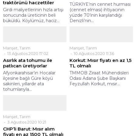
traktörünü haczettiler
TÜRKİYE’nin cennet hurması
Girdi maliyetlerinin hızla artışı
(cennet elması) ihtiyacının
sonucunda üreticinin beli
yüzde 70’inin karşılandığı
büküldü. Köylümüz, haciz...
Denizli’nin...
Manşet
,
Tarım
Manşet
,
Tarım
13 Ağustos 2020 17:02
10 Ağustos 2020 11:36
Asırlık ata tohumu ile
Korkut: Mısır fiyatı en az 1,5
patlıcan üretiyorlar
TL olmalı
Afyonkarahisar’ın Hocalar
TMMOB Ziraat Mühendisleri
ilçesine bağlı Güre köyü
Odası Adana Şube Başkanı
sakinleri, yıllardır ata
Feyzullah Korkut, mısır...
tohumlarıyla...
Manşet
,
Tarım
3 Ağustos 2020 10:21
CHP’li Barut: Mısır alım
fiyatı en az 1500 TL olmalı