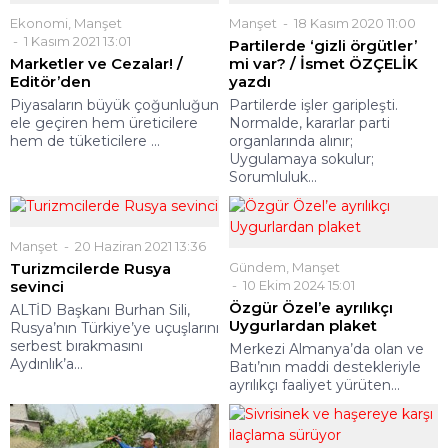
Ekonomi
,
Manşet
Manşet
18 Kasım 2020 11:00
1 Kasım 2021 13:01
Partilerde ‘gizli örgütler’
Marketler ve Cezalar! /
mi var? / İsmet ÖZÇELİK
Editör’den
yazdı
Piyasaların büyük çoğunluğun
Partilerde işler garipleşti.
ele geçiren hem üreticilere
Normalde, kararlar parti
hem de tüketicilere ...
organlarında alınır;
Uygulamaya sokulur;
Sorumluluk...
Manşet
20 Haziran 2021 13:36
Turizmcilerde Rusya
Gündem
,
Manşet
sevinci
10 Ekim 2024 15:01
Özgür Özel’e ayrılıkçı
ALTİD Başkanı Burhan Sili,
Uygurlardan plaket
Rusya’nın Türkiye’ye uçuşlarını
serbest bırakmasını
Merkezi Almanya’da olan ve
Aydınlık’a...
Batı’nın maddi destekleriyle
ayrılıkçı faaliyet yürüten...