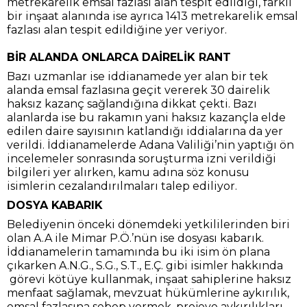
metrekarelik emsal fazlası alan tespit edildiği, farklı
bir inşaat alanında ise ayrıca 1413 metrekarelik emsal
fazlası alan tespit edildiğine yer veriyor.
BİR ALANDA ONLARCA DAİRELİK RANT
Bazı uzmanlar ise iddianamede yer alan bir tek
alanda emsal fazlasına geçit vererek 30 dairelik
haksız kazanç sağlandığına dikkat çekti. Bazı
alanlarda ise bu rakamın yani haksız kazançla elde
edilen daire sayısının katlandığı iddialarına da yer
verildi. İddianamelerde Adana Valiliği’nin yaptığı ön
incelemeler sonrasında soruşturma izni verildiği
bilgileri yer alırken, kamu adına söz konusu
isimlerin cezalandırılmaları talep ediliyor.
DOSYA KABARIK
Belediyenin önceki dönemdeki yetkililerinden biri
olan A.A ile Mimar P.Ö.’nün ise dosyası kabarık.
İddianamelerin tamamında bu iki isim ön plana
çıkarken A.N.G., S.G., S.T., E.Ç. gibi isimler hakkında
görevi kötüye kullanmak, inşaat sahiplerine haksız
menfaat sağlamak, mevzuat hükümlerine aykırılık,
emsal fazlasına sebep vermek, projeye aykırılıkları