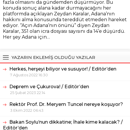
fazla olmasını da gündemden düşürmüyor. Bu
konuda sonuç alana kadar durmayacağını her
platformda açıklayan Zeydan Karalar, Adana’nın
hakkını alma konusunda tereddüt etmeden hareket
ediyor. “Açın Adana’nın önünü” diyen Zeydan
Karalar, 351 olan icra dosyası sayısını da 14’e düşürdü.
Her şey Adana için…
YAZARIN EKLEMİŞ OLDUĞU YAZILAR
Herkes, herşeyi biliyor ve susuyor! / Editör’den
7 Ağustos 2022 16:30
Deprem ve Çukurova! / Editör’den
25 Şubat 2023 22:14
Rektör Prof. Dr. Meryem Tuncel nereye koşuyor?
3 Ekim 2022 06:43
Bakan Soylu’nun dikkatine; İhale kime kalacak? /
Editör’den