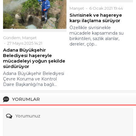
Manşet
6 Ocak 2021 19:44
Sivrisinek ve haşereye
karşı ilaçlama sürüyor
Özellikle sivrisinekle
mücadele kapsamında su
Gündem
,
Manşet
birikintileri, sazlık alanlar,
27 Mayıs 2025 14:21
dereler, çöp...
Adana Büyükşehir
Belediyesi haşereyle
mücadeleyi yoğun şekilde
sürdürüyor
Adana Büyükşehir Belediyesi
Çevre Koruma ve Kontrol
Daire Başkanlığı’na bağlı...
YORUMLAR