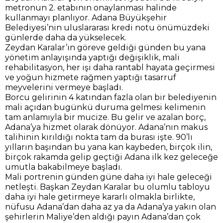
metronun 2. etabının onaylanması halinde
kullanmayı planlıyor. Adana Büyükşehir
Belediyesi’nin uluslararası kredi notu önümüzdeki
günlerde daha da yükselecek.
Zeydan Karalar’ın göreve geldiği günden bu yana
yönetim anlayışında yaptığı değişiklik, mali
rehabilitasyon, her işi daha rantabl hayata geçirmesi
ve yoğun hizmete rağmen yaptığı tasarruf
meyvelerini vermeye başladı.
Borcu gelirinin 4 katından fazla olan bir belediyenin
mali açıdan bugünkü duruma gelmesi kelimenin
tam anlamıyla bir mucize. Bu gelir ve azalan borç,
Adana’ya hizmet olarak dönüyor. Adana’nın makus
talihinin kırıldığı nokta tam da burası işte. 90’lı
yılların başından bu yana kan kaybeden, birçok ilin,
birçok rakamda gelip geçtiği Adana ilk kez geleceğe
umutla bakabilmeye başladı.
Mali portrenin günden güne daha iyi hale geleceği
netleşti. Başkan Zeydan Karalar bu olumlu tabloyu
daha iyi hale getirmeye kararlı olmakla birlikte,
nüfusu Adana’dan daha az ya da Adana’ya yakın olan
şehirlerin Maliye’den aldığı payın Adana’dan çok