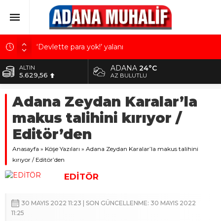
‘Devlette para yok!’ yalanı
Kuru meyve sektörü 2 milyar dolar ihracat hedefi
ADANA
24°C
ALTIN
için Ankara’dan destek istedi
5.629,56
AZ BULUTLU
Mobilya ihracatında Avrupa ivmesi
BİST
Adana Zeydan Karalar’la
10.824,63
Göz için “Akıllı Mercek” herkes için uygun mu?
makus talihini kırıyor /
Devletin iki bilançosu: Görünen bütçe, bütçe dışı
DOLAR
42,2340
riskler ve hazineyi bekleyen yük
Editör’den
EURO
Anasayfa
48,8802
»
Köşe Yazıları
»
Adana Zeydan Karalar’la makus talihini
kırıyor / Editör’den
EDİTÖR
30 MAYIS 2022 11:23 | SON GÜNCELLENME: 30 MAYIS 2022
11:25