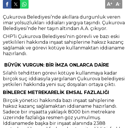
A
+
A
-
Çukurova Belediyesi’nde akıllara durgunluk veren
imar yolsuzlukları iddiaları yargıya taşındı. Çukurova
Belediyesi’nde her taşın altından A.A. çıkıyor.
CHP’li Çukurova Belediyesi’nin görevli ve bazı eski
yetkilileri hakkında inşaat sahiplerine haksız kazanç
sağlamak ve görevi kötüye kullanmaktan iddianame
hazırlandı.
BÜYÜK VURGUN: BİR İMZA ONLARCA DAİRE
Silahlı tehditten görevi kötüye kullanmaya kadar
birçok suç iddiasıyla yargılanan Çukurova belediyesi
yetkileri hakkında yeni suç dosyaları ortaya çıktı.
BİNLERCE METREKARELİK EMSAL FAZLALIĞI
Birçok yönetici hakkında bazı inşaat sahiplerine
haksız kazanç sağlamaktan iddianame hazırlandı.
Sadece bir inşaatta yaklaşık 8000 bin metrekare
üzerinde fazlalığa resmen göz yumulmuş.
İddianamede başka bir inşaat alanında 2388