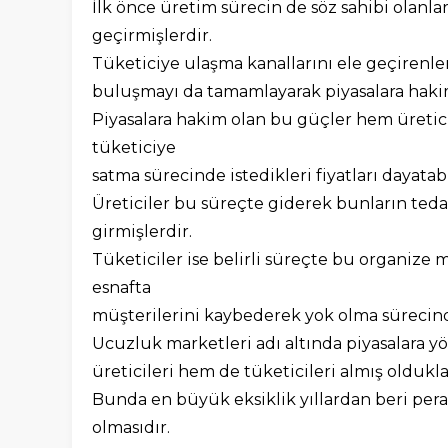
İlk önce üretim sürecin de söz sahibi olanla
geçirmişlerdir.
Tüketiciye ulaşma kanallarını ele geçirenler
buluşmayı da tamamlayarak piyasalara hakim
Piyasalara hakim olan bu güçler hem üretic
tüketiciye
satma sürecinde istedikleri fiyatları dayatab
Üreticiler bu süreçte giderek bunların ted
girmişlerdir.
Tüketiciler ise belirli süreçte bu organize 
esnafta
müşterilerini kaybederek yok olma sürecind
Ucuzluk marketleri adı altında piyasalara 
üreticileri hem de tüketicileri almış oldukl
Bunda en büyük eksiklik yıllardan beri pera
olmasıdır.