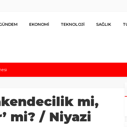
GÜNDEM
EKONOMİ
TEKNOLOJİ
SAĞLIK
T
mesi
s için uygun mu?
nalıların bir metrekare malını kimseye yedirmeyiz!
nın resmi kiracısı bakın kim çıktı!
kendecilik mi,
lar ihracat hedefi için Ankara’dan destek istedi
r’ mi? / Niyazi