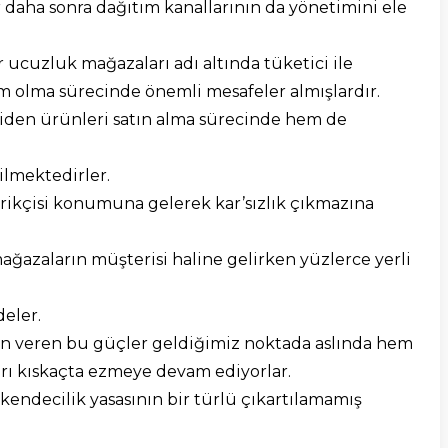
r daha sonra dağıtım kanallarının da yönetimini ele
 ucuzluk mağazaları adı altında tüketici ile
 olma sürecinde önemli mesafeler almışlardır.
iden ürünleri satın alma sürecinde hem de
ilmektedirler.
arikçisi konumuna gelerek kar’sızlık çıkmazına
mağazaların müşterisi haline gelirken yüzlerce yerli
eler.
yön veren bu güçler geldiğimiz noktada aslında hem
arı kıskaçta ezmeye devam ediyorlar.
kendecilik yasasının bir türlü çıkartılamamış