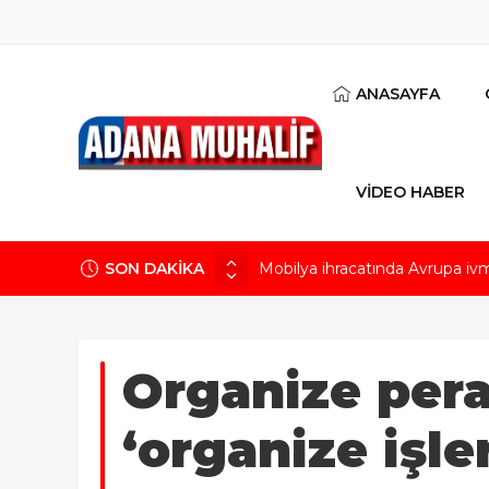
ANASAYFA
VİDEO HABER
SON DAKİKA
Mobilya ihracatında Avrupa iv
Göz için “Akıllı Mercek” herke
AK Parti İl Başkanı Özkan: Ada
Hacı Karaaslan’ın kiraladığı arsa
Organize pera
Kuru meyve sektörü 2 milyar do
‘organize işle