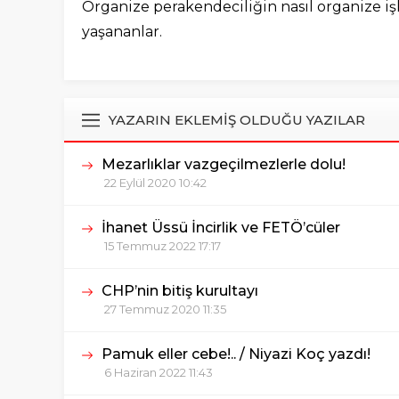
Organize perakendeciliğin nasıl organize i
yaşananlar.
YAZARIN EKLEMİŞ OLDUĞU YAZILAR
Mezarlıklar vazgeçilmezlerle dolu!
22 Eylül 2020 10:42
İhanet Üssü İncirlik ve FETÖ’cüler
15 Temmuz 2022 17:17
CHP’nin bitiş kurultayı
27 Temmuz 2020 11:35
Pamuk eller cebe!.. / Niyazi Koç yazdı!
6 Haziran 2022 11:43