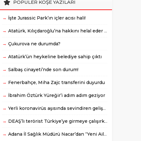
POPÜLER KÖŞE YAZILARI
→
İşte Jurassic Park’ın içler acısı hali!
→
Atatürk, Kılıçdaroğlu’na hakkını helal eder mi? / Mehmet Yuva yazdı
→
Çukurova ne durumda?
→
Atatürk’ün heykeline belediye sahip çıktı
→
Salbaş cinayeti’nde son durum!
→
Fenerbahçe, Miha Zajc transferini duyurdu
→
İbrahim Öztürk Yüreğir’i adım adım geziyor
→
Yerli koronavirüs aşısında sevindiren gelişme
→
DEAŞ’lı terörist Türkiye’ye girmeye çalışırken yakalandı
→
Adana İl Sağlık Müdürü Nacar’dan “Yeni Aile Hekimliği” bilgilendirmesi