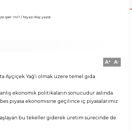
e işler’ mi? / Niyazi Koç yazdı
A
+
A
-
ta Ayçiçek Yağ’ı olmak üzere temel gıda
 yanlış ekonomik politikaların sonucudur aslında.
bes piyasa ekonomisine geçilince iç piyasalarımız
başlayan bu tekeller giderek üretim sürecinde de