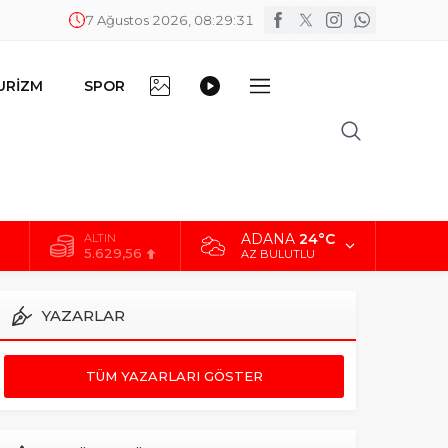
7 Ağustos 2026, 08:29:32
FOTO
VİDEO
URİZM
SPOR
DİĞER
GALERİ
GALERİ
ADANA
24°C
ALTIN
5.629,56
AZ BULUTLU
BİST
10.824,63
YAZARLAR
DOLAR
42,2340
TÜM YAZARLARI GÖSTER
EURO
48,8802