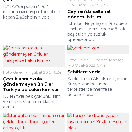
5 Haziran 2025 12:50
HATAY'da polisin "Dur"
Ceyhan’da saltanat
ihtarına uymayıp otomobille
dönemi bitti mi!
kaçan 2 şüphelinin yola...
İstanbul Büyükşehir Belediye
Başkanı Ekrem İmamoğlu ile
başlatılan yolsuzluk
operasyonu...
Foto Galeri
,
Gündem
,
Manşet
9 Ocak 2022 19:44
Şehitlere veda…
Foto Galeri
1 Şubat 2019 16:24
Çocuklarını okula
Şanlıurfa'nın Akçakale ilçesinin
göndermeyen ünlüler!
Suriye sınır hattında
Türkiye’de bakın kim var
teröristlerce menfeze
döşenen el...
DÜNYA'da pek çok ünlü film
ve müzik starı çocuklarını
okula...