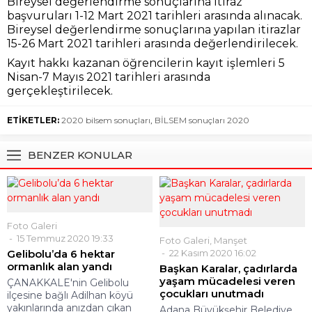
Bireysel değerlendirme sonuçlarına itiraz
başvuruları 1-12 Mart 2021 tarihleri arasında alınacak.
Bireysel değerlendirme sonuçlarına yapılan itirazlar
15-26 Mart 2021 tarihleri arasında değerlendirilecek.
Kayıt hakkı kazanan öğrencilerin kayıt işlemleri 5
Nisan-7 Mayıs 2021 tarihleri arasında
gerçekleştirilecek.
ETİKETLER:
2020 bilsem sonuçları
,
BİLSEM sonuçları 2020
BENZER KONULAR
Foto Galeri
15 Temmuz 2020 19:33
Foto Galeri
,
Manşet
Gelibolu’da 6 hektar
22 Kasım 2020 16:02
ormanlık alan yandı
Başkan Karalar, çadırlarda
yaşam mücadelesi veren
ÇANAKKALE'nin Gelibolu
çocukları unutmadı
ilçesine bağlı Adilhan köyü
yakınlarında anızdan çıkan
Adana Büyükşehir Belediye