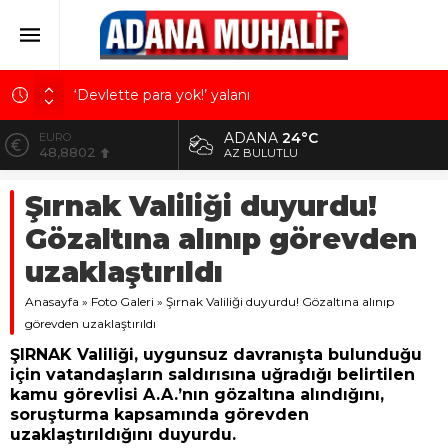
‘Devlette para yok!’ yalanı
Kuru meyve sektörü 2 milyar dolar ihracat hedefi
ADANA
24°C
ALTIN
için Ankara’dan destek istedi
5.629,56
AZ BULUTLU
Mobilya ihracatında Avrupa ivmesi
BİST
Şırnak Valiliği duyurdu!
10.824,63
Göz için “Akıllı Mercek” herkes için uygun mu?
Gözaltına alınıp görevden
Devletin iki bilançosu: Görünen bütçe, bütçe dışı
DOLAR
42,2340
riskler ve hazineyi bekleyen yük
uzaklaştırıldı
EURO
Anasayfa
48,8802
»
Foto Galeri
»
Şırnak Valiliği duyurdu! Gözaltına alınıp
görevden uzaklaştırıldı
ŞIRNAK Valiliği, uygunsuz davranışta bulunduğu
için vatandaşların saldırısına uğradığı belirtilen
kamu görevlisi A.A.’nın gözaltına alındığını,
soruşturma kapsamında görevden
uzaklaştırıldığını duyurdu.