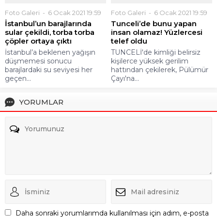
Foto Galeri
6 Ocak 2021 19:59
Foto Galeri
6 Ocak 2021 19:59
İstanbul’un barajlarında
Tunceli’de bunu yapan
sular çekildi, torba torba
insan olamaz! Yüzlercesi
çöpler ortaya çıktı
telef oldu
İstanbul’a beklenen yağışın
TUNCELİ'de kimliği belirsiz
düşmemesi sonucu
kişilerce yüksek gerilim
barajlardaki su seviyesi her
hattından çekilerek, Pülümür
geçen...
Çayı'na...
YORUMLAR
Daha sonraki yorumlarımda kullanılması için adım, e-posta