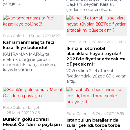
yangın,...
Başkanı Zeydan Karalar,
şartlar ne olursa olsun...
Foto Galeri
1 Şubat 2019 16:23
Kahramanmaraş’ta feci
Foto Galeri
6 Ocak 2021 20:00
kaza: İkiye bölündü!
İkinci el otomobil
alacaklara hayati tüyolar!
KAHRAMANMARAŞ'ta
2021’de fiyatlar artacak mı
elektrik direğine çarpan
düşecek mi?
otomobil iki parça olurken,
kazada sürücü...
2020 yılına 2. el otomobil
fiyatlarındaki yüzde 60'a varan
artış...
Foto Galeri
,
Manşet
25 Mart 2021 10:06
Foto Galeri
6 Ocak 2021 19:59
Burak’ın golü sonrası
İstanbul’un barajlarında
Mesut Özil’den o paylaşım
sular çekildi, torba torba