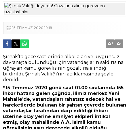
15 TEMMUZ 2020 19:18
A
+
A
-
Şırnak’ta gece saatlerinde alkol alan ve uygunsuz
davranışta bulunduğu için vatandaşların saldırısına
uğrayan kamu görevlisinin gözaltına alındığı
bildirildi. Şırnak Valiliği’nin açıklamasında şöyle
denildi:
“15 Temmuz 2020 günü saat 01.00 sıralarında 155
ihbar hattına gelen çağrıda, ilimiz merkez Yeni
Mahalle’de, vatandaşları rahatsız edecek hal ve
hareketlerde bulunan bir şahsın çevrede bulunan
vatandaşlar tarafından darp edildiği ihbarı
üzerine olay yerine emniyet ekipleri intikal
etmiş, olay mahallinde A.A. isimli kamu
görevlisinin aşırı derecede alkollü olduğu,