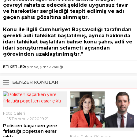
çevreyi rahatsız edecek şekilde uygunsuz tavır
ve hareketler sergilediği tespit edilmiş ve adı
geçen şahıs gözaltına alınmıştır.
Konu ile ilgili Cumhuriyet Başsavcılığı tarafından
gerekli adli tahkikat başlatılmış, ayrıca hakkında
idari tahkikat başlatılan bahse konu şahıs, adli ve
idari soruşturmaların selameti açısından
görevinden uzaklaştırılmıştır.”
ETİKETLER:
şırnak
,
şırnak valiliği
BENZER KONULAR
Foto Galeri
15 Temmuz 2020 19:21
Polisten kaçarken yere
fırlattığı poşetten esrar
çıktı
Foto Galeri
,
Gündem