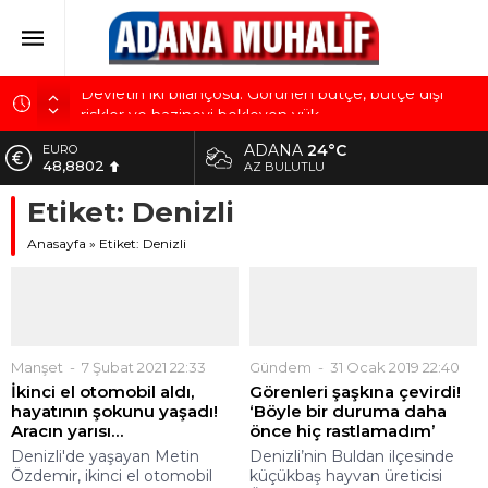
Devletin iki bilançosu: Görünen bütçe, bütçe dışı
riskler ve hazineyi bekleyen yük
‘Devlette para yok!’ yalanı
ADANA
24°C
EURO
48,8802
AZ BULUTLU
Kuru meyve sektörü 2 milyar dolar ihracat hedefi
için Ankara’dan destek istedi
Etiket:
Denizli
ALTIN
5.629,56
Mobilya ihracatında Avrupa ivmesi
Anasayfa
»
Etiket: Denizli
BİST
Göz için “Akıllı Mercek” herkes için uygun mu?
10.824,63
DOLAR
42,2340
Manşet
7 Şubat 2021 22:33
Gündem
31 Ocak 2019 22:40
İkinci el otomobil aldı,
Görenleri şaşkına çevirdi!
hayatının şokunu yaşadı!
‘Böyle bir duruma daha
Aracın yarısı…
önce hiç rastlamadım’
Denizli'de yaşayan Metin
Denizli’nin Buldan ilçesinde
Özdemir, ikinci el otomobil
küçükbaş hayvan üreticisi