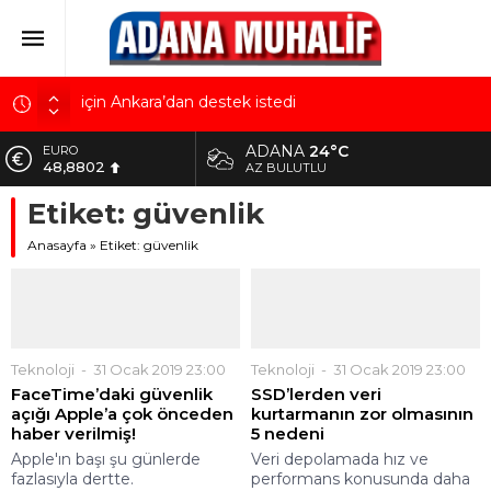
Kuru meyve sektörü 2 milyar dolar ihracat hedefi
için Ankara’dan destek istedi
Mobilya ihracatında Avrupa ivmesi
ADANA
24°C
EURO
Göz için “Akıllı Mercek” herkes için uygun mu?
48,8802
AZ BULUTLU
AK Parti İl Başkanı Özkan: Adanalıların bir metrekare
Etiket:
güvenlik
ALTIN
malını kimseye yedirmeyiz!
5.629,56
Anasayfa
»
Etiket: güvenlik
Hacı Karaaslan’ın kiraladığı arsanın resmi kiracısı
BİST
bakın kim çıktı!
10.824,63
DOLAR
42,2340
Teknoloji
31 Ocak 2019 23:00
Teknoloji
31 Ocak 2019 23:00
FaceTime’daki güvenlik
SSD’lerden veri
açığı Apple’a çok önceden
kurtarmanın zor olmasının
haber verilmiş!
5 nedeni
Apple'ın başı şu günlerde
Veri depolamada hız ve
fazlasıyla dertte.
performans konusunda daha