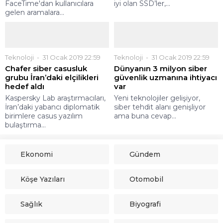
FaceTime'dan kullanıcılara
iyi olan SSD’ler,...
gelen aramalara...
Teknoloji
31 Ocak 2019 22:59
Teknoloji
31 Ocak 2019 22:59
Chafer siber casusluk
Dünyanın 3 milyon siber
grubu İran’daki elçilikleri
güvenlik uzmanına ihtiyacı
hedef aldı
var
Kaspersky Lab araştırmacıları,
Yeni teknolojiler gelişiyor,
İran’daki yabancı diplomatik
siber tehdit alanı genişliyor
birimlere casus yazılım
ama buna cevap...
bulaştırma...
Ekonomi
Gündem
Köşe Yazıları
Otomobil
Sağlık
Biyografi