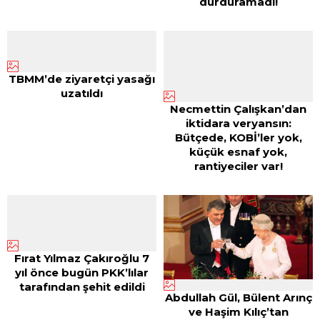
durduramadı!
TBMM’de ziyaretçi yasağı
uzatıldı
Necmettin Çalışkan’dan
iktidara veryansın:
Bütçede, KOBİ’ler yok,
küçük esnaf yok,
rantiyeciler var!
Fırat Yılmaz Çakıroğlu 7
yıl önce bugün PKK’lılar
tarafından şehit edildi
Abdullah Gül, Bülent Arınç
ve Haşim Kılıç’tan