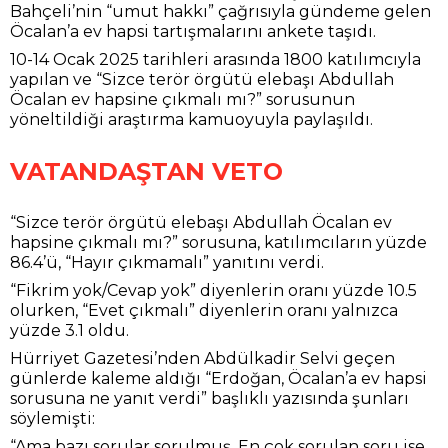
Bahçeli’nin “umut hakkı” çağrısıyla gündeme gelen
Öcalan’a ev hapsi tartışmalarını ankete taşıdı.
10-14 Ocak 2025 tarihleri arasında 1800 katılımcıyla
yapılan ve “Sizce terör örgütü elebaşı Abdullah
Öcalan ev hapsine çıkmalı mı?” sorusunun
yöneltildiği araştırma kamuoyuyla paylaşıldı.
VATANDAŞTAN VETO
“Sizce terör örgütü elebaşı Abdullah Öcalan ev
hapsine çıkmalı mı?” sorusuna, katılımcıların yüzde
86.4’ü, “Hayır çıkmamalı” yanıtını verdi.
“Fikrim yok/Cevap yok” diyenlerin oranı yüzde 10.5
olurken, “Evet çıkmalı” diyenlerin oranı yalnızca
yüzde 3.1 oldu.
Hürriyet Gazetesi’nden Abdülkadir Selvi geçen
günlerde kaleme aldığı “Erdoğan, Öcalan’a ev hapsi
sorusuna ne yanıt verdi” başlıklı yazısında şunları
söylemişti:
“Ama bazı sorular sorulmuş. En çok sorulan soru ise