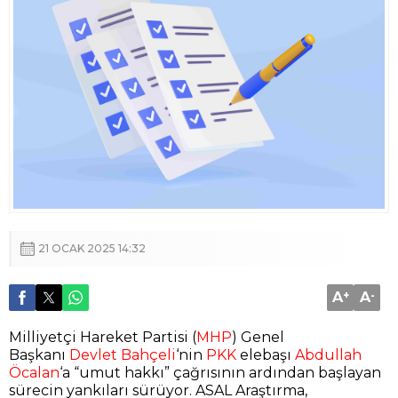
21 OCAK 2025 14:32
A
+
A
-
Milliyetçi Hareket Partisi (
MHP
) Genel
Başkanı
Devlet Bahçeli
‘nin
PKK
elebaşı
Abdullah
Öcalan
‘a “umut hakkı” çağrısının ardından başlayan
sürecin yankıları sürüyor. ASAL Araştırma,