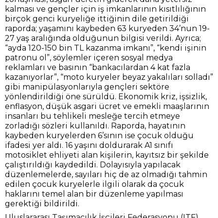
kalması ve gençler için iş imkanlarının kısıtlılığının
birçok genci kuryeliğe ittiğinin dile getirildiği
raporda; yaşamını kaybeden 63 kuryeden 34’nun 19-
27 yaş aralığında olduğunun bilgisi verildi. Ayrıca;
“ayda 120-150 bin TL kazanma imkanı”, “kendi işinin
patronu ol”, söylemler içeren sosyal medya
reklamları ve basının “bankacılardan 4 kat fazla
kazanıyorlar”, “moto kuryeler beyaz yakalıları solladı”
gibi manipülasyonlarıyla gençleri sektöre
yönlendirildiği öne sürüldü. Ekonomik kriz, işsizlik,
enflasyon, düşük asgari ücret ve emekli maaşlarının
insanları bu tehlikeli mesleğe tercih etmeye
zorladığı sözleri kullanıldı. Raporda, hayatının
kaybeden kuryelerden 6’sının ise çocuk olduğu
ifadesi yer aldı. 16 yaşını doldurarak A1 sınıfı
motosiklet ehliyeti alan kişilerin, kayıtsız bir şekilde
çalıştırıldığı kaydedildi. Dolayısıyla yapılacak
düzenlemelerde, sayıları hiç de az olmadığı tahmin
edilen çocuk kuryelerle ilgili olarak da çocuk
haklarını temel alan bir düzenleme yapılması
gerektiği bildirildi.
Uluslararası Taşımacılık İşçileri Federasyonu (ITF)