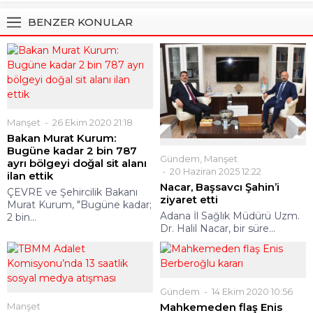
BENZER KONULAR
Manşet
26 Ekim 2020 21:18
Bakan Murat Kurum:
Bugüne kadar 2 bin 787
Gündem
,
Manşet
ayrı bölgeyi doğal sit alanı
20 Haziran 2025 12:22
ilan ettik
Nacar, Başsavcı Şahin’i
ÇEVRE ve Şehircilik Bakanı
ziyaret etti
Murat Kurum, "Bugüne kadar;
Adana İl Sağlık Müdürü Uzm.
2 bin...
Dr. Halil Nacar, bir süre...
Gündem
14 Ekim 2020 10:56
Manşet
Mahkemeden flaş Enis