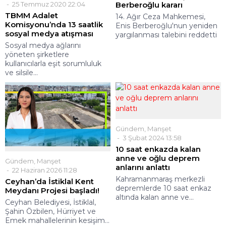
25 Temmuz 2020 22:04
Berberoğlu kararı
TBMM Adalet
14. Ağır Ceza Mahkemesi,
Komisyonu’nda 13 saatlik
Enis Berberoğlu'nun yeniden
sosyal medya atışması
yargılanması talebini reddetti
Sosyal medya ağlarını
yöneten şirketlere
kullanıcılarla eşit sorumluluk
ve silsile...
Gündem
,
Manşet
3 Şubat 2024 13:58
10 saat enkazda kalan
anne ve oğlu deprem
Gündem
,
Manşet
anlarını anlattı
22 Haziran 2026 11:28
Kahramanmaraş merkezli
Ceyhan’da İstiklal Kent
depremlerde 10 saat enkaz
Meydanı Projesi başladı!
altında kalan anne ve...
Ceyhan Belediyesi, İstiklal,
Şahin Özbilen, Hürriyet ve
Emek mahallelerinin kesişim...