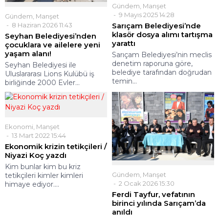
Gündem
,
Manşet
9 Mayıs 2025 14:28
Gündem
,
Manşet
Sarıçam Belediyesi’nde
8 Haziran 2026 11:43
klasör dosya alımı tartışma
Seyhan Belediyesi’nden
yarattı
çocuklara ve ailelere yeni
yaşam alanı!
Sarıçam Belediyesi’nin meclis
denetim raporuna göre,
Seyhan Belediyesi ile
belediye tarafından doğrudan
Uluslararası Lions Kulübü iş
temin...
birliğinde 2000 Evler...
Ekonomi
,
Manşet
13 Mart 2022 15:44
Ekonomik krizin tetikçileri /
Niyazi Koç yazdı
Kim bunlar kim bu kriz
Gündem
,
Manşet
tetikçileri kimler kimleri
2 Ocak 2026 15:30
himaye ediyor....
Ferdi Tayfur, vefatının
birinci yılında Sarıçam’da
anıldı