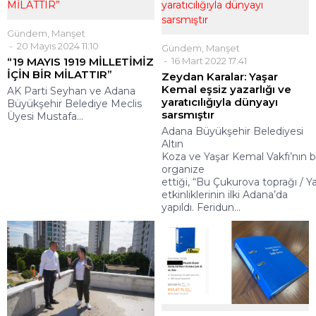
Gündem
,
Manşet
20 Mayıs 2024 11:10
Gündem
,
Manşet
“19 MAYIS 1919 MİLLETİMİZ
16 Mart 2022 17:41
İÇİN BİR MİLATTIR”
Zeydan Karalar: Yaşar
Kemal eşsiz yazarlığı ve
AK Parti Seyhan ve Adana
yaratıcılığıyla dünyayı
Büyükşehir Belediye Meclis
sarsmıştır
Üyesi Mustafa...
Adana Büyükşehir Belediyesi
Altın
Koza ve Yaşar Kemal Vakfı’nın bi
organize
ettiği, “Bu Çukurova toprağı / 
etkinliklerinin ilki Adana’da
yapıldı. Feridun...