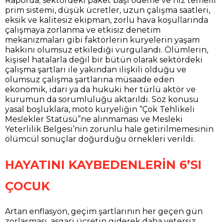
Raporda; sektördeki paket başı ödeme ve hız temelli
prim sistemi, düşük ücretler, uzun çalışma saatleri,
eksik ve kalitesiz ekipman, zorlu hava koşullarında
çalışmaya zorlanma ve etkisiz denetim
mekanizmaları gibi faktörlerin kuryelerin yaşam
hakkını olumsuz etkilediği vurgulandı. Ölümlerin,
kişisel hatalarla değil bir bütün olarak sektördeki
çalışma şartları ile yakından ilişkili olduğu ve
olumsuz çalışma şartlarına müsaade eden
ekonomik, idari ya da hukuki her türlü aktör ve
kurumun da sorumluluğu aktarıldı. Söz konusu
yasal boşluklara, moto kuryeliğin “Çok Tehlikeli
Meslekler Statüsü”ne alınmaması ve Mesleki
Yeterlilik Belgesi’nin zorunlu hale getirilmemesinin
ölümcül sonuçlar doğurduğu örnekleri verildi.
HAYATINI KAYBEDENLERİN 6’SI
ÇOCUK
Artan enflasyon, geçim şartlarının her geçen gün
zorlaşması, asgari ücretin giderek daha yetersiz