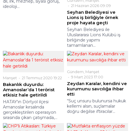
Gündem
,
Manşet
dil, ırk, mezhep, siyasi görüş,
21 Haziran 2026 09:09
ideoloji...
Seyhan Belediyesi ve
Lions iş birliğiyle örnek
proje hayata geçti
Seyhan Belediyesi ile
Uluslararası Lions Kulübü iş
birliğinde yapımı
tamamlanan...
Gündem
,
Manşet
9 Mart 2023 17:00
Manşet
21 Temmuz 2020 19:22
Zeydan Karalar, kendini ve
Bakanlık duyurdu:
kurumunu savcılığa ihbar
Amanoslar’da 1 terörist
etti
etkisiz hale getirildi
“Suç unsuru bulunursa hukuk
HATAY'ın Dörtyol ilçesi
kellemi alsın, suçlamalar
Amanoslar kırsalında
doğru değilse iftiracılar...
gerçekleştirilen operasyon
sırasında çıkan çatışmada,...