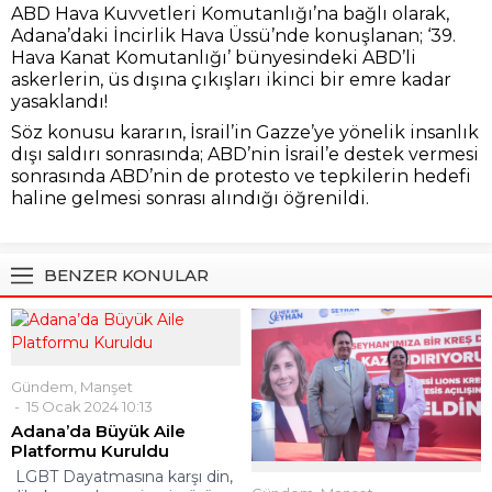
ABD Hava Kuvvetleri Komutanlığı’na bağlı olarak,
Adana’daki İncirlik Hava Üssü’nde konuşlanan; ‘39.
Hava Kanat Komutanlığı’ bünyesindeki ABD’li
askerlerin, üs dışına çıkışları ikinci bir emre kadar
yasaklandı!
Söz konusu kararın, İsrail’in Gazze’ye yönelik insanlık
dışı saldırı sonrasında; ABD’nin İsrail’e destek vermesi
sonrasında ABD’nin de protesto ve tepkilerin hedefi
haline gelmesi sonrası alındığı öğrenildi.
BENZER KONULAR
Gündem
,
Manşet
15 Ocak 2024 10:13
Adana’da Büyük Aile
Platformu Kuruldu
LGBT Dayatmasına karşı din,