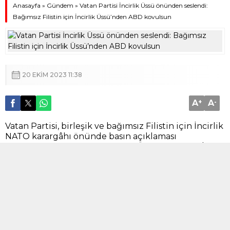
Anasayfa
»
Gündem
»
Vatan Partisi İncirlik Üssü önünden seslendi:
Bağımsız Filistin için İncirlik Üssü’nden ABD kovulsun
20 EKIM 2023 11:38
A
+
A
-
Vatan Partisi, birleşik ve bağımsız Filistin için İncirlik
NATO karargâhı önünde basın açıklaması
gerçekleştirdi. Açıklamayı MKK Üyesi ve Adana İl
Başkanı Ahmet Suseven yaptı. Suseven, ‘İncirlik
Üssü’nden ABD kovulsun’ dedi.
ABD ve
İsrail
‘in saldırılara tepkiler büyüyor.
Vatan
Partisi
Adana
‘da, İncirlik Üssü önünde
İsrail’in
Gazze
saldırılarına karşı basın açıklaması
düzenledi.