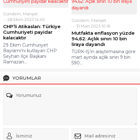
Gündem
,
Manşet
28 Ekim 2023 14:45
Gündem
,
Manşet
CHP’li Atikaslan: Türkiye
31 Mart 2023 10:16
Cumhuriyeti payidar
Mutfakta enflasyon yüzde
kalacaktır
94,62: Açlık sınırı 10 bin
liraya dayandı
29 Ekim Cumhuriyet
Bayramı’nı kutlayan CHP
TÜRK-İŞ’in araştırmasına göre
Seyhan İlçe Başkanı
mart ayında açlık sınırı 9 bin
Ramazan...
590...
YORUMLAR