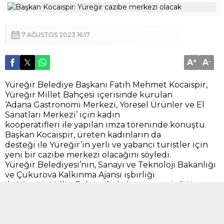
7 AĞUSTOS 2023 16:17
A
+
A
-
Yüreğir Belediye Başkanı Fatih Mehmet Kocaispir,
Yüreğir Millet Bahçesi içerisinde kurulan
‘Adana Gastronomi Merkezi, Yöresel Ürünler ve El
Sanatları Merkezi’ için kadın
kooperatifleri ile yapılan imza töreninde konuştu.
Başkan Kocaispir, üreten kadınların da
desteği ile Yüreğir’in yerli ve yabancı turistler için
yeni bir cazibe merkezi olacağını söyledi.
Yüreğir Belediyesi’nin, Sanayi ve Teknoloji Bakanlığı
ve Çukurova Kalkınma Ajansı işbirliği
ile Yüreğir Millet Bahçesi’nde hayata geçirdiği
‘Adana Yöresel Ürünler ve Mutfak Sanatları
Merkezi’, Adana’nın yerel ve geleneksel mutfak
kültürü ile zenginliklerini ziyaretçilerin