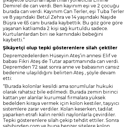
şikayette bulunan apartman yöneticisi Emine
Demirel de can verdi. Ben kayınım eşi ve 2 çocuğu
burada can verdi. Kayınım Can Terler, eşi Tuba Terler
ve 8 yaşındaki Betül Zehra ve 14 yaşındaki Naşide
Büşra ve 65 canı burada kaybettik. Bu göz göre göre
yaşanan katliamda 2 kişi sağ kurtuldu sadece.
Kurtulanlardan biri ise karnındaki bebeğini
kaybetti.’’
Şikâyetçi olup tepki gösterenlere silah çektiler
Depremzedelerden Hüseyin Ateş’in annesi Elif ve
babası Fikri Ateş de Tutar apartmanında can verdi.
Depremden 72 saat sonra anne ve babasının cansız
bedenine ulaşıldığını belirten Ateş , şöyle devam
etti:
‘’Burada kolonlar kesildi ama sorumlular hukuki
olarak rahatsız bile edilmedi. Burada zemin birinci
kattan yer alanlar kurumsal firmalara yüksek
bedelden kiraya vermek için kolon kestiler, taşıyıcı
sistemlere zarar verdiler. Kolan keserken, tadilat
yaparken etrafı kalın renkli naylonlarla çevirdiler.
Tepki gösterenlere silah çekip tehdit ettiler. Sonra
sahibinden com ve buna benzer sitelere kolon