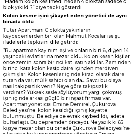
‘’Madem kolon kesilmedi neden 4 bloktan sadece c
blok yıkıldı?’’ diye tepki gösterdi.
Kolon kesme işini şikâyet eden yönetici de aynı
binada öldü
Tutar Apartmanı C blokta yakınlarını
kaybedenlerden biri olan Mahmut Kocalar ise şu
ifadelerle tepkisini dile getirdi:
‘’Bu apartman kayınım, eşi ve onların biri 8, diğeri 14
yaşındaki evlatlarına mezar oldu. Kolon kesen kişiler
önce zemin, sonra birinci katı satın aldılar. Zeminden
birinci kata kolon kesip daire içinden merdiven
çıkmışlar. Kolon kesenler içinde kiracı olarak daire
tutan da var, mülk sahibi olan da… Savcı bu olaya
nasıl takipsizlik verir? Neye göre takipsizlik
verdiniz? Yüksek sesle söylüyorum yargı çökmüş.
İşin içinde arkası güçlü bir inşaat firması var.
Apartman yöneticisi Emine Demirel, Çukurova
Belediyesi’ne kolon kesildiği için şikayette
bulunmuştu. Belediye de evrak kaybedildi, adeta
buharlaştı. Bu depremden önceydi. Ne yazık ki 65
kişiye mezar olan bu binada Çukurova Belediyesi’ne