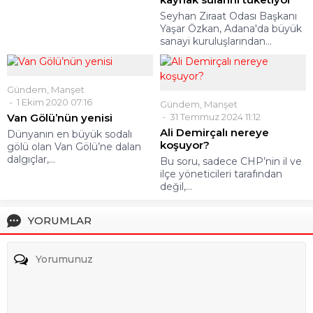
Seyhan Ziraat Odası Başkanı
Yaşar Özkan, Adana'da büyük
sanayi kuruluşlarından...
Gündem
,
Manşet
1 Ekim 2020 07:16
Gündem
,
Manşet
Van Gölü’nün yenisi
31 Temmuz 2024 11:12
Ali Demirçalı nereye
Dünyanın en büyük sodalı
koşuyor?
gölü olan Van Gölü’ne dalan
dalgıçlar,...
Bu soru, sadece CHP’nin il ve
ilçe yöneticileri tarafından
değil,...
YORUMLAR