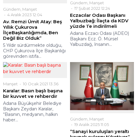
Gündem
,
Manşet
17 Şubat 2022 12:24
Gündem
,
Manşet
4 Aralık 2023 12:04
Eczacılar Odası Başkanı
Yalbuzbağ: İlaçta da KDV
Av. Remzi Ümit Atay: Beş
yüzde 1’e indirilmeli
Yıllık Çukurova
İlçeBaşkanlığımda, Ben
Adana Eczacı Odası (ADEO)
Değil Biz Olduk”
Başkanı Ecz. Ö. Mürsel
Yalbuzdağ, İnsanın...
5 Yıldır sürdürmekte olduğu,
CHP Çukurova İlçe Başkanlığı
görevinden istifa...
Manşet
10 Ocak 2021 13:36
Karalar: Basın başlı başına
bir kuvvet ve rehberdir
Adana Büyükşehir Belediye
Başkanı Zeydan Karalar,
“Basının, medyanın, halkın
Gündem
,
Manşet
haber...
19 Aralık 2025 11:05
“Sanayi kuruluşları yeraltı
kaynak sularını tüketiyor”