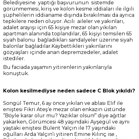
Belediyesine yaptığı başvurunun sistemde
görünmemesi, kiriş ve kolon kesme iddiaları ile ilgili
şüphelilerin iddianame dışında bırakılması da ayrıca
tepkilere neden oluyor. Acılı aileler ve yakınları,
adalet arayışı için 65 kişiye mezar olan yıkılan
apartman alanında toplandılar, 65 kişiyi temsilen 65
siyah balonu bağladıkları sandalyeler üzerine siyah
balonlar bağladılar.Kaybettikleri yakınlarını
gözyaşları içinde anan depremzedeler, adalet
istediler.
Bu faciada yaşamın yitirenlerin yakınlarıyla
konuştuk.
Kolon kesilmediyse neden sadece C Blok yıkıldı?
Songül Temur, 6 ay önce yıkılan ve ablası Elif ile
eniştesi Fikri Ateş’e mezar olan enkazın üstünde
‘’Böyle karar olur mu? Yazıklar olsun!’’ diye ağıtlar
yakarken, Görümcesi 48 yaşındaki Ayşegül ve aynı
yaştaki eniştesi Bülent Yalçın ile 17 yaşındaki
oğulları Arda Yalçın’ı yitiren Emine Kılınç ise ,