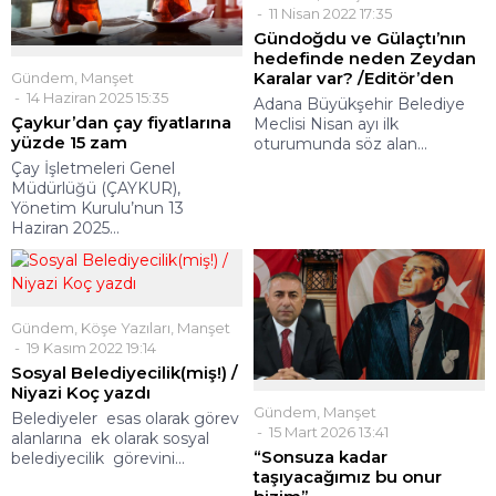
11 Nisan 2022 17:35
Gündoğdu ve Gülaçtı’nın
hedefinde neden Zeydan
Karalar var? /Editör’den
Gündem
,
Manşet
14 Haziran 2025 15:35
Adana Büyükşehir Belediye
Çaykur’dan çay fiyatlarına
Meclisi Nisan ayı ilk
yüzde 15 zam
oturumunda söz alan...
Çay İşletmeleri Genel
Müdürlüğü (ÇAYKUR),
Yönetim Kurulu’nun 13
Haziran 2025...
Gündem
,
Köşe Yazıları
,
Manşet
19 Kasım 2022 19:14
Sosyal Belediyecilik(miş!) /
Niyazi Koç yazdı
Gündem
,
Manşet
Belediyeler esas olarak görev
15 Mart 2026 13:41
alanlarına ek olarak sosyal
“Sonsuza kadar
belediyecilik görevini...
taşıyacağımız bu onur