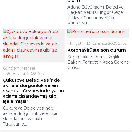
bizim”
Adana Büyükşehir Belediye
Başkan Vekili Güngör Geçer,
Türkiye Cumhuriyeti’nin
Kurucusu...
Manşet
12 Temmuz 2020 21:53
Koronavirüste son durum
Son dakika haberi... Sağlık
Bakanı Fahrettin Koca Corona
virüsü...
Gündem
,
Manşet
26 Haziran 2022 19:17
Çukurova Belediyesi’nde
akıllara durgunluk veren
skandal: Cezaevinde yatan
adamı dışarıdaymış gibi
işe almışlar
Çukurova Belediyesi’nde
akıllara durgunluk veren bir
skandal ortaya çıktı.
Tutuklanıp...