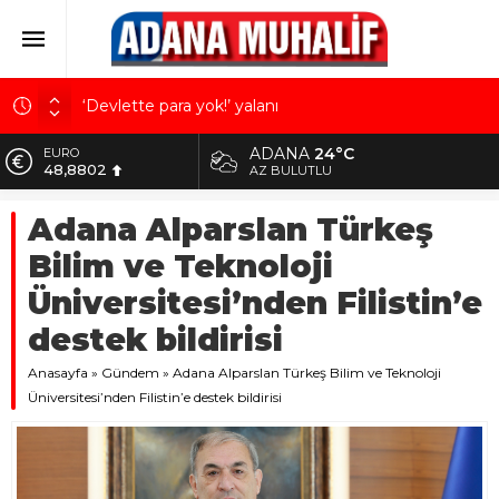
‘Devlette para yok!’ yalanı
Kuru meyve sektörü 2 milyar dolar ihracat hedefi
ADANA
24°C
ALTIN
için Ankara’dan destek istedi
5.629,56
AZ BULUTLU
Mobilya ihracatında Avrupa ivmesi
BİST
Adana Alparslan Türkeş
10.824,63
Göz için “Akıllı Mercek” herkes için uygun mu?
Bilim ve Teknoloji
Devletin iki bilançosu: Görünen bütçe, bütçe dışı
DOLAR
42,2340
riskler ve hazineyi bekleyen yük
Üniversitesi’nden Filistin’e
EURO
destek bildirisi
48,8802
Anasayfa
»
Gündem
»
Adana Alparslan Türkeş Bilim ve Teknoloji
Üniversitesi’nden Filistin’e destek bildirisi