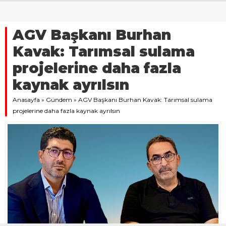
AGV Başkanı Burhan
Kavak: Tarımsal sulama
projelerine daha fazla
kaynak ayrılsın
Anasayfa
»
Gündem
»
AGV Başkanı Burhan Kavak: Tarımsal sulama
projelerine daha fazla kaynak ayrılsın