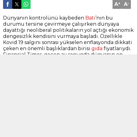
A
+
A
-
Dünyanın kontrolünü kaybeden
Batı
’nın bu
durumu tersine çevirmeye çalışırken dünyaya
dayattığı neoliberal politikaların yol açtığı ekonomik
dengesizlik kendisini vurmaya başladı. Özellikle
Kovid 19 salgını sonrası yükselen enflasyonda dikkati
çeken en önemli başlıklardan birisi
gıda
fiyatlarıydı.
Financial Times, geçen ay sonunda dünyanın en
büyük tarımsal emtia şirketlerinden Olam Group’un
yöneticilerinden birisi olan Sunny Verghese’nin
yaptığı konuşmayı ‘Gıda Savaşları Başlıyor’ başlığıyla
gündeme getirdi.
Redburn Atlantic ve Rothschild tüketici
konferansında konuşan Verghese, ‘yiyecek ve su için
daha büyük savaşlar vereceğiz.’ dedi. Olam
Group’un diğer bir iştiraki olan Olam Food
Ingredients dünyanın en büyük kakao, kahve,
kuruyemiş ve baharat tedarikçilerinden birisi
olduğunun altını çizerim.