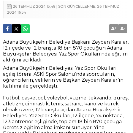
26 TEMMUZ 2024 15:48 | SON GÜNCELLENME: 26 TEMMUZ
2024 16:54
A
+
A
-
Adana Büyükşehir Belediye Başkanı Zeydan Karalar,
12 ilçede ve 12 branşta 18 bin 870 çocuğun Adana
Büyükşehir Belediyesi Yaz Spor Okulları’nda eğitim
aldığını açıkladı.
Adana Büyükşehir Belediyesi Yaz Spor Okulları
açılış töreni, ASKİ Spor Salonu’nda sporcuların,
öğrencilerin, velilerin ve Başkan Zeydan Karalar’ın
katılımı ile gerçekleşti.
Futbol, basketbol, voleybol, yüzme, tekvando, güreş,
atletizm, cimnastik, tenis, satranç, kano ve kürek
olmak üzere; 12 branşta açılan Adana Büyükşehir
Belediyesi Yaz Spor Okulları, 12 ilçede, 74 noktada,
123 antrenör eşliğinde, toplam 18 bin 870 çocuğa
ücretsiz eğitim alma imkanı sunuyor. Yine