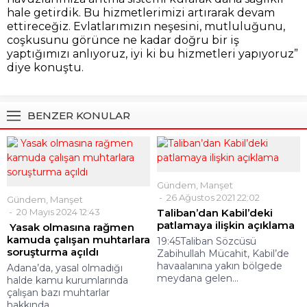
hale getirdik. Bu hizmetlerimizi artırarak devam
ettireceğiz. Evlatlarımızın neşesini, mutluluğunu,
coşkusunu görünce ne kadar doğru bir iş
yaptığımızı anlıyoruz, iyi ki bu hizmetleri yapıyoruz”
diye konuştu.
BENZER KONULAR
Gündem
,
Manşet
26 Ağustos 2021 22:02
Gündem
,
Manşet
20 Mayıs 2024 12:43
Taliban’dan Kabil’deki
patlamaya ilişkin açıklama
Yasak olmasına rağmen
kamuda çalışan muhtarlara
19:45Taliban Sözcüsü
soruşturma açıldı
Zabihullah Mücahit, Kabil’de
havaalanına yakın bölgede
Adana’da, yasal olmadığı
meydana gelen...
halde kamu kurumlarında
çalışan bazı muhtarlar
hakkında...