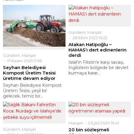
Gündem
,
Manşet
28 Ekim 2023 15:22
Atakan Hatipoğlu –
HAMAS’ı dert edinenlerin
derdi
Gündem
,
Manşet
17 Kasım 2025 11:58
İsrail’in Filistin’e karşı savaşı,
Seyhan Belediyesi
İngilizlerin bölgede bir devlet
Kompost Üretim Tesisi
kurmaya karar...
üretime devam ediyor
Seyhan Belediyesi Kompost
Üretim Tesisi, yeşil bir
gelecek, temiz bir...
Manşet
2 Eylül 2020 19:41
Gündem
,
Manşet
20 bin sözleşmeli