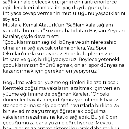
sağlıklı hale gelecekleri, işinin ehli antrenörlerce
eğitilecekleri alanlara ihtiyaç duyduğunu, bu
ihtiyaca cevap vermenin mutluluğunu yaşadıklarını
söyledi.
Mustafa Kemal Atatürk’ün “Sağlam kafa sağlam
vücutta bulunur” sözünü hatırlatan Başkan Zeydan
Karalar, şöyle devam etti:
“Çocuklarımızın sağlıklı bünye ve zihinlere sahip
olmalarını sağlayacak ortamı onlara, Yaz Spor
Okulları’mızla sunuyoruz. Spor kulüplerimizle
istişare ve güç birliği yapıyoruz. Böylece yetenekli
çocuklarımızın önünü açmak, onları spor dünyasına
kazandırmak için gerekenleri yapıyoruz.”
Boğulma vakaları yüzme eğitimleri ile azaltılacak
Kentteki boğulma vakalarını azaltmak için verilen
yüzme eğitimine de değinen Karalar, “Önceki
dönemler hayata geçirdiğimiz yarı olimpik havuz
standartlarına sahip portatif havuzlarla birlikte 25
bin evladımıza yüzmeyi öğreterek boğulma
vakalarının azalmasına katkı sağladık. Bu yıl 6 bin
çocuğumuza daha yüzme öğretiyoruz. Mevcut
havuzlarımıza arıtma sistemi kurarak daha sağlıklı