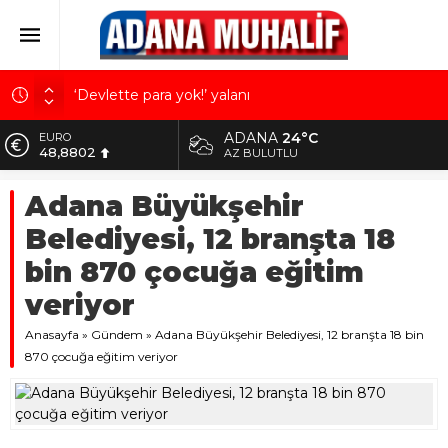
‘Devlette para yok!’ yalanı
Kuru meyve sektörü 2 milyar dolar ihracat hedefi
ADANA
24°C
ALTIN
için Ankara’dan destek istedi
5.629,56
AZ BULUTLU
Mobilya ihracatında Avrupa ivmesi
BİST
Adana Büyükşehir
10.824,63
Göz için “Akıllı Mercek” herkes için uygun mu?
Belediyesi, 12 branşta 18
Devletin iki bilançosu: Görünen bütçe, bütçe dışı
DOLAR
42,2340
riskler ve hazineyi bekleyen yük
bin 870 çocuğa eğitim
EURO
veriyor
48,8802
Anasayfa
»
Gündem
»
Adana Büyükşehir Belediyesi, 12 branşta 18 bin
870 çocuğa eğitim veriyor