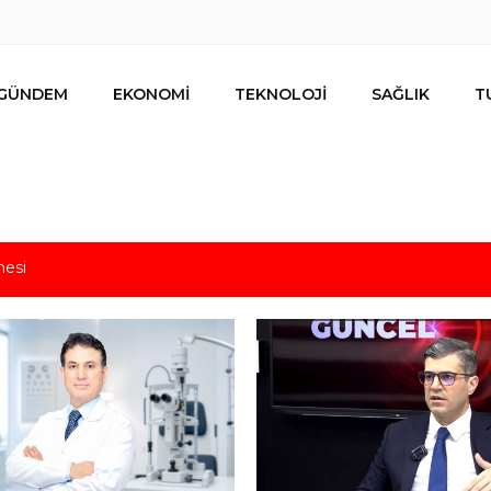
GÜNDEM
EKONOMİ
TEKNOLOJİ
SAĞLIK
T
s için uygun mu?
 bütçe, bütçe dışı riskler ve hazineyi bekleyen yük
lar ihracat hedefi için Ankara’dan destek istedi
mesi