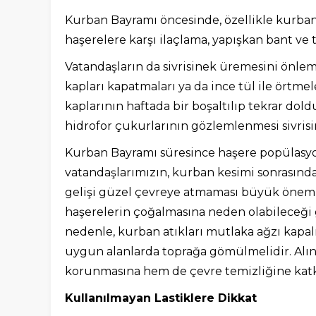
Kurban Bayramı öncesinde, özellikle kurban s
haşerelere karşı ilaçlama, yapışkan bant ve 
Vatandaşların da sivrisinek üremesini önlem
kapları kapatmaları ya da ince tül ile örtmele
kaplarının haftada bir boşaltılıp tekrar doldu
hidrofor çukurlarının gözlemlenmesi sivris
Kurban Bayramı süresince haşere popülasy
vatandaşlarımızın, kurban kesimi sonrasında 
gelişi güzel çevreye atmaması büyük önem ta
haşerelerin çoğalmasına neden olabileceği gi
nedenle, kurban atıkları mutlaka ağzı kapalı
uygun alanlarda toprağa gömülmelidir. Alın
korunmasına hem de çevre temizliğine katkı
Kullanılmayan Lastiklere Dikkat