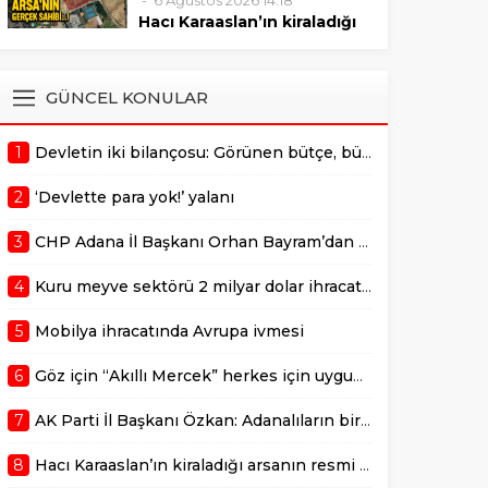
6 Ağustos 2026 14:18
sonrasında verilmelidir."
Mustafa Özkan, Çukurova’da
Hacı Karaaslan’ın kiraladığı
bulunan değerli bir arazinin 10
arsanın resmi kiracısı bakın
yıllığına kiraya verilmesiyle ilgili
kim çıktı!
gerçekleştirilen ihale sürecine
ADANA –
GÜNCEL KONULAR
dair usulsüzlük şüphelerini
AdanaMedyaHaber.com’da
gündeme taşıdı. Özkan,
yayımlanan habere göre,
sürecin takipçisi olduklarını
1
Devletin iki bilançosu: Görünen bütçe, bütçe dışı riskler ve hazineyi bekleyen yük
geçtiğimiz günlerde
belirterek,...
kamuoyunda gündem olan
2
‘Devlette para yok!’ yalanı
Adana Büyükşehir
Belediyesi’ne ait Kurttepe
3
CHP Adana İl Başkanı Orhan Bayram’dan AK Parti İl Başkanı Mustafa Özkan’a cevap!
bölgesindeki yaklaşık 7,5
dönümlük arazinin
4
Kuru meyve sektörü 2 milyar dolar ihracat hedefi için Ankara’dan destek istedi
kiralanmasına ilişkin yeni
detaylar ortaya çıktı. Haberde,
5
Mobilya ihracatında Avrupa ivmesi
söz konusu...
6
Göz için “Akıllı Mercek” herkes için uygun mu?
7
AK Parti İl Başkanı Özkan: Adanalıların bir metrekare malını kimseye yedirmeyiz!
8
Hacı Karaaslan’ın kiraladığı arsanın resmi kiracısı bakın kim çıktı!