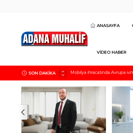
ANASAYFA
VİDEO HABER
SON DAKİKA
Göz için “Akıllı Mercek” herke
Devletin iki bilançosu: Görünen
‘Devlette para yok!’ yalanı
Kuru meyve sektörü 2 milyar do
Mobilya ihracatında Avrupa iv