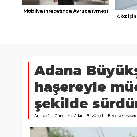
Mobilya ihracatında Avrupa ivmesi
Göz için
 dolar
’dan
Adana Büyükş
haşereyle mü
şekilde sürdü
Anasayfa
»
Gündem
»
Adana Büyükşehir Belediyesi haşere