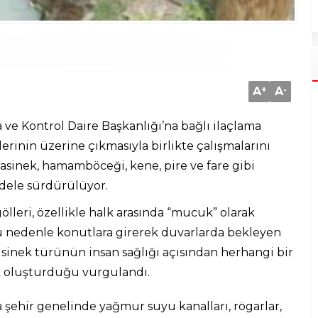
A
+
A
-
e Kontrol Daire Başkanlığı’na bağlı ilaçlama
lerinin üzerine çıkmasıyla birlikte çalışmalarını
rasinek, hamamböceği, kene, pire ve fare gibi
adele sürdürülüyor.
gölleri, özellikle halk arasında “mucuk” olarak
bu nedenle konutlara girerek duvarlarda bekleyen
 sinek türünün insan sağlığı açısından herhangi bir
lık oluşturduğu vurgulandı.
a şehir genelinde yağmur suyu kanalları, rögarlar,