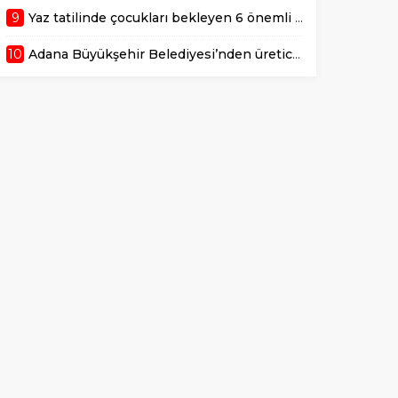
9
Yaz tatilinde çocukları bekleyen 6 önemli sağlık riski!
10
Adana Büyükşehir Belediyesi’nden üreticiye 168 adet süt sağım makinesi