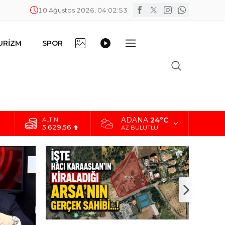
10 Ağustos 2026, 04:02:54
FOTO
VİDEO
URİZM
SPOR
DİĞER
GALERİ
GALERİ
ADANA
24°C
BİST
10.824,63
AZ BULUTLU
DOLAR
42,2340
EURO
48,8802
ALTIN
5.629,56