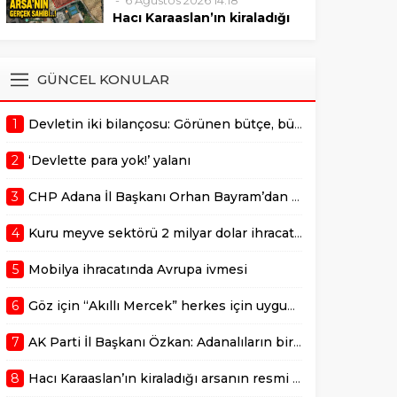
6 Ağustos 2026 14:18
sonrasında verilmelidir."
Mustafa Özkan, Çukurova’da
Hacı Karaaslan’ın kiraladığı
bulunan değerli bir arazinin 10
arsanın resmi kiracısı bakın
yıllığına kiraya verilmesiyle ilgili
kim çıktı!
gerçekleştirilen ihale sürecine
ADANA –
GÜNCEL KONULAR
dair usulsüzlük şüphelerini
AdanaMedyaHaber.com’da
gündeme taşıdı. Özkan,
yayımlanan habere göre,
sürecin takipçisi olduklarını
1
Devletin iki bilançosu: Görünen bütçe, bütçe dışı riskler ve hazineyi bekleyen yük
geçtiğimiz günlerde
belirterek,...
kamuoyunda gündem olan
2
‘Devlette para yok!’ yalanı
Adana Büyükşehir
Belediyesi’ne ait Kurttepe
3
CHP Adana İl Başkanı Orhan Bayram’dan AK Parti İl Başkanı Mustafa Özkan’a cevap!
bölgesindeki yaklaşık 7,5
dönümlük arazinin
4
Kuru meyve sektörü 2 milyar dolar ihracat hedefi için Ankara’dan destek istedi
kiralanmasına ilişkin yeni
detaylar ortaya çıktı. Haberde,
5
Mobilya ihracatında Avrupa ivmesi
söz konusu...
6
Göz için “Akıllı Mercek” herkes için uygun mu?
7
AK Parti İl Başkanı Özkan: Adanalıların bir metrekare malını kimseye yedirmeyiz!
8
Hacı Karaaslan’ın kiraladığı arsanın resmi kiracısı bakın kim çıktı!