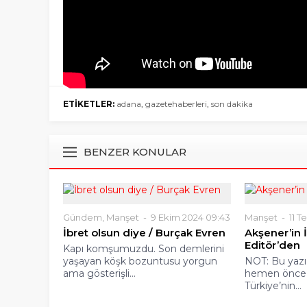
ETİKETLER:
adana
,
gazetehaberleri
,
son dakika
BENZER KONULAR
Gündem
,
Manşet
9 Ekim 2024 09:43
Manşet
11 T
İbret olsun diye / Burçak Evren
Akşener’in İ
Editör’den
Kapı komşumuzdu. Son demlerini
yaşayan köşk bozuntusu yorgun
NOT: Bu yazı
ama gösterişli...
hemen önce y
Türkiye’nin...