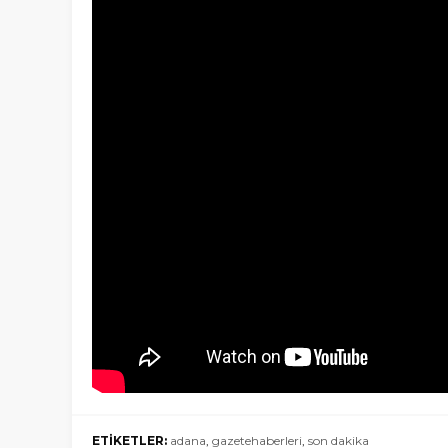
ETİKETLER:
adana
,
gazetehaberleri
,
son dakika