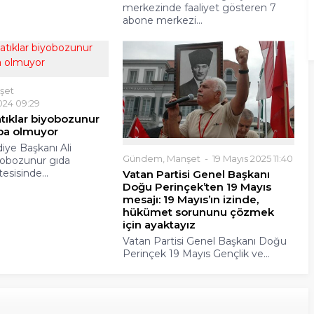
merkezinde faaliyet gösteren 7
abone merkezi...
şet
024 09:29
atıklar biyobozunur
heba olmuyor
iye Başkanı Ali
Gündem
,
Manşet
19 Mayıs 2025 11:40
yobozunur gıda
 tesisinde...
Vatan Partisi Genel Başkanı
Doğu Perinçek’ten 19 Mayıs
mesajı: 19 Mayıs’ın izinde,
hükümet sorununu çözmek
için ayaktayız
Vatan Partisi Genel Başkanı Doğu
Perinçek 19 Mayıs Gençlik ve...