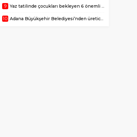
9
Yaz tatilinde çocukları bekleyen 6 önemli sağlık riski!
10
Adana Büyükşehir Belediyesi’nden üreticiye 168 adet süt sağım makinesi