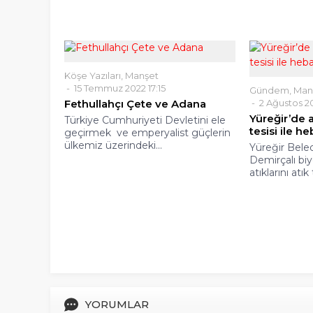
Köşe Yazıları
,
Manşet
15 Temmuz 2022 17:15
Gündem
,
Man
Fethullahçı Çete ve Adana
2 Ağustos 2
Yüreğir’de 
Türkiye Cumhuriyeti Devletini ele
tesisi ile 
geçirmek ve emperyalist güçlerin
ülkemiz üzerindeki...
Yüreğir Beled
Demirçalı bi
atıklarını atık
YORUMLAR