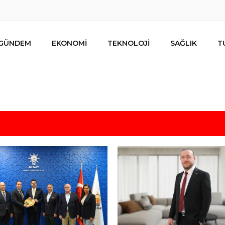
GÜNDEM
EKONOMİ
TEKNOLOJİ
SAĞLIK
T
lar ihracat hedefi için Ankara’dan destek istedi
mesi
s için uygun mu?
 bütçe, bütçe dışı riskler ve hazineyi bekleyen yük