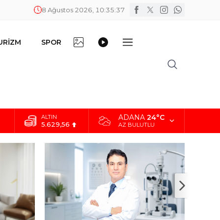
8 Ağustos 2026, 10:35:38
FOTO
VİDEO
URİZM
SPOR
DİĞER
GALERİ
GALERİ
ADANA
24°C
BİST
10.824,63
AZ BULUTLU
DOLAR
42,2340
EURO
48,8802
ALTIN
5.629,56