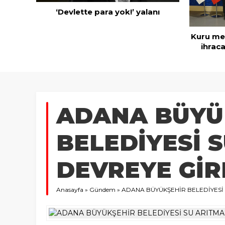
‘Devlette para yok!’ yalanı
rünen
azineyi
Kuru mey
ihraca
ADANA BÜYÜ
BELEDİYESİ S
DEVREYE GİR
Anasayfa
»
Gündem
»
ADANA BÜYÜKŞEHİR BELEDİYESİ 