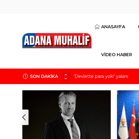
ANASAYFA
VİDEO HABER
SON DAKİKA
‘Devlette para yok!’ yalanı
Kuru meyve sektörü 2 milyar do
Mobilya ihracatında Avrupa iv
Göz için “Akıllı Mercek” herke
Devletin iki bilançosu: Görünen