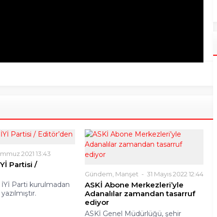
emmuz 2021 13:43
Yİ Partisi /
Gündem
,
Manşet
31 Mayıs 2022 12:44
 İYİ Parti kurulmadan
ASKİ Abone Merkezleri’yle
azılmıştır.
Adanalılar zamandan tasarruf
ediyor
ASKİ Genel Müdürlüğü, şehir