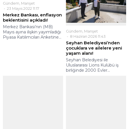
Gündem
,
Manşet
23 Mayıs 2022 11:17
Merkez Bankası, enflasyon
beklentisini açıkladı!
Merkez Bankası’nın (MB)
Gündem
,
Manşet
Mayıs ayına ilişkin yayımladığı
8 Haziran 2026 11:43
Piyasa Katılımcıları Anketine...
Seyhan Belediyesi’nden
çocuklara ve ailelere yeni
yaşam alanı!
Seyhan Belediyesi ile
Uluslararası Lions Kulübü iş
birliğinde 2000 Evler...
Köşe Yazıları
,
Manşet
27 Kasım 2022 14:17
Manşet
4 Mart 2021 20:28
Vatandaş ve bakkalı!.. /
Bitlis’te askeri helikopter
Niyazi Koç yazdı
düştü! Çok sayıda şehit ve
yaralı askerlerimiz var!
Her şey mahalle bakkalının
modası geçmiş
Bitlis'in Tatvan İlçesi'nde