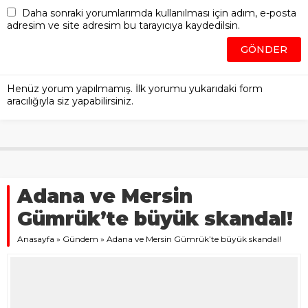
Adana ve Mersin
Gümrük’te büyük skandal!
Anasayfa
»
Gündem
»
Adana ve Mersin Gümrük’te büyük skandal!
4 ARALIK 2023 12:55 | SON GÜNCELLENME: 4 ARALIK 2023
12:57
A
+
A
-
Uluslararası bir yardım kuruluşundan
Adana büyükşehir belediyesine yapılan ve
depremzedelere dağıtılmak üzere gelen bir tır