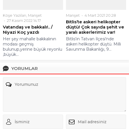
bulunup,yerine büyük reyonlu
askeri helikopter düştü. Milli
,büyük...
Savunma Bakanlığı, 9...
YORUMLAR
Daha sonraki yorumlarımda kullanılması için adım, e-posta
adresim ve site adresim bu tarayıcıya kaydedilsin.
Henüz yorum yapılmamış. İlk yorumu yukarıdaki form
aracılığıyla siz yapabilirsiniz.