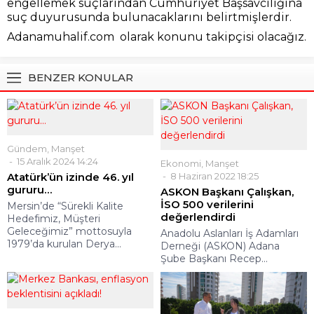
engellemek suçlarından Cumhuriyet Başsavcılığına
suç duyurusunda bulunacaklarını belirtmişlerdir.
Adanamuhalif.com olarak konunu takipçisi olacağız.
BENZER KONULAR
Gündem
,
Manşet
15 Aralık 2024 14:24
Ekonomi
,
Manşet
Atatürk’ün izinde 46. yıl
8 Haziran 2022 18:25
gururu…
ASKON Başkanı Çalışkan,
İSO 500 verilerini
Mersin’de “Sürekli Kalite
değerlendirdi
Hedefimiz, Müşteri
Geleceğimiz” mottosuyla
Anadolu Aslanları İş Adamları
1979’da kurulan Derya...
Derneği (ASKON) Adana
Şube Başkanı Recep...