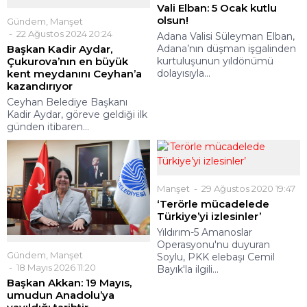
Vali Elban: 5 Ocak kutlu
olsun!
Gündem
,
Manşet
22 Ağustos 2024 20:24
Adana Valisi Süleyman Elban,
Başkan Kadir Aydar,
Adana’nın düşman işgalinden
Çukurova’nın en büyük
kurtuluşunun yıldönümü
kent meydanını Ceyhan’a
dolayısıyla...
kazandırıyor
Ceyhan Belediye Başkanı
Kadir Aydar, göreve geldiği ilk
günden itibaren...
Manşet
29 Ağustos 2020 19:47
‘Terörle mücadelede
Türkiye’yi izlesinler’
Yıldırım-5 Amanoslar
Operasyonu'nu duyuran
Gündem
,
Manşet
Soylu, PKK elebaşı Cemil
18 Mayıs 2026 11:20
Bayık'la ilgili...
Başkan Akkan: 19 Mayıs,
umudun Anadolu’ya