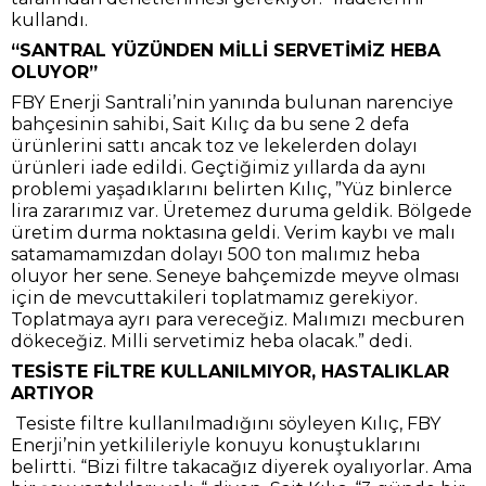
kullandı.
“SANTRAL YÜZÜNDEN MİLLİ SERVETİMİZ HEBA
OLUYOR”
FBY Enerji Santrali’nin yanında bulunan narenciye
bahçesinin sahibi, Sait Kılıç da bu sene 2 defa
ürünlerini sattı ancak toz ve lekelerden dolayı
ürünleri iade edildi. Geçtiğimiz yıllarda da aynı
problemi yaşadıklarını belirten Kılıç, ”Yüz binlerce
lira zararımız var. Üretemez duruma geldik. Bölgede
üretim durma noktasına geldi. Verim kaybı ve malı
satamamamızdan dolayı 500 ton malımız heba
oluyor her sene. Seneye bahçemizde meyve olması
için de mevcuttakileri toplatmamız gerekiyor.
Toplatmaya ayrı para vereceğiz. Malımızı mecburen
dökeceğiz. Milli servetimiz heba olacak.” dedi.
TESİSTE FİLTRE KULLANILMIYOR, HASTALIKLAR
ARTIYOR
Tesiste filtre kullanılmadığını söyleyen Kılıç, FBY
Enerji’nin yetkilileriyle konuyu konuştuklarını
belirtti. “Bizi filtre takacağız diyerek oyalıyorlar. Ama