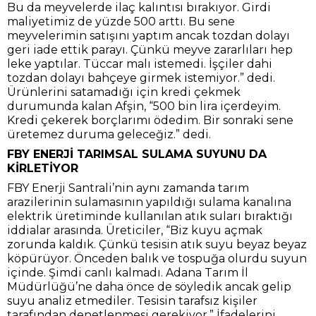
Bu da meyvelerde ilaç kalıntısı bırakıyor. Girdi
maliyetimiz de yüzde 500 arttı. Bu sene
meyvelerimin satışını yaptım ancak tozdan dolayı
geri iade ettik parayı. Çünkü meyve zararlıları hep
leke yaptılar. Tüccar malı istemedi. İşçiler dahi
tozdan dolayı bahçeye girmek istemiyor.” dedi.
Ürünlerini satamadığı için kredi çekmek
durumunda kalan Afşin, “500 bin lira içerdeyim.
Kredi çekerek borçlarımı ödedim. Bir sonraki sene
üretemez duruma geleceğiz.” dedi.
FBY ENERJİ TARIMSAL SULAMA SUYUNU DA
KİRLETİYOR
FBY Enerji Santrali’nin aynı zamanda tarım
arazilerinin sulamasının yapıldığı sulama kanalına
elektrik üretiminde kullanılan atık suları bıraktığı
iddialar arasında. Üreticiler, “Biz kuyu açmak
zorunda kaldık. Çünkü tesisin atık suyu beyaz beyaz
köpürüyor. Önceden balık ve tospuğa olurdu suyun
içinde. Şimdi canlı kalmadı. Adana Tarım İl
Müdürlüğü’ne daha önce de söyledik ancak gelip
suyu analiz etmediler. Tesisin tarafsız kişiler
tarafından denetlenmesi gerekiyor.” İfadelerini