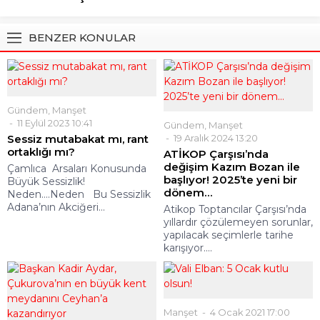
BENZER KONULAR
Gündem
,
Manşet
11 Eylül 2023 10:41
Gündem
,
Manşet
Sessiz mutabakat mı, rant
19 Aralık 2024 13:20
ortaklığı mı?
ATİKOP Çarşısı’nda
değişim Kazım Bozan ile
Çamlıca Arsaları Konusunda
başlıyor! 2025’te yeni bir
Büyük Sessizlik!
dönem…
Neden….Neden Bu Sessizlik
Adana’nın Akciğeri...
Atikop Toptancılar Çarşısı’nda
yıllardır çözülemeyen sorunlar,
yapılacak seçimlerle tarihe
karışıyor....
Manşet
4 Ocak 2021 17:00