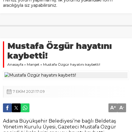
Henüz yorum yapılmamış. İlk yorumu yukarıdaki form
aracılığıyla siz yapabilirsiniz.
Mustafa Özgür hayatını
kaybetti!
Anasayfa
»
Manşet
»
Mustafa Özgür hayatını kaybetti!
7 EKIM 2021 17:09
A
+
A
-
Adana Büyükşehir Belediyesi’ne bağlı Beldetaş
Yönetim Kurulu Üyesi, Gazeteci Mustafa Özgür