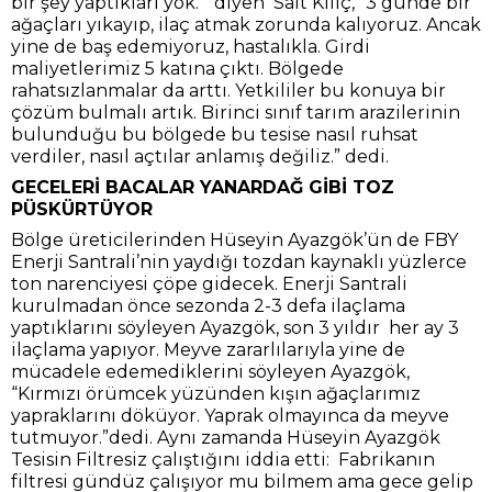
bir şey yaptıkları yok. “ diyen Sait Kılıç, “3 günde bir
ağaçları yıkayıp, ilaç atmak zorunda kalıyoruz. Ancak
yine de baş edemiyoruz, hastalıkla. Girdi
maliyetlerimiz 5 katına çıktı. Bölgede
rahatsızlanmalar da arttı. Yetkililer bu konuya bir
çözüm bulmalı artık. Birinci sınıf tarım arazilerinin
bulunduğu bu bölgede bu tesise nasıl ruhsat
verdiler, nasıl açtılar anlamış değiliz.” dedi.
GECELERİ BACALAR YANARDAĞ GİBİ TOZ
PÜSKÜRTÜYOR
Bölge üreticilerinden Hüseyin Ayazgök’ün de FBY
Enerji Santrali’nin yaydığı tozdan kaynaklı yüzlerce
ton narenciyesi çöpe gidecek. Enerji Santrali
kurulmadan önce sezonda 2-3 defa ilaçlama
yaptıklarını söyleyen Ayazgök, son 3 yıldır her ay 3
ilaçlama yapıyor. Meyve zararlılarıyla yine de
mücadele edemediklerini söyleyen Ayazgök,
“Kırmızı örümcek yüzünden kışın ağaçlarımız
yapraklarını döküyor. Yaprak olmayınca da meyve
tutmuyor.”dedi. Aynı zamanda Hüseyin Ayazgök
Tesisin Filtresiz çalıştığını iddia etti: Fabrikanın
filtresi gündüz çalışıyor mu bilmem ama gece gelip