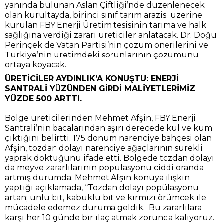
yanında bulunan Aslan Çiftliği’nde düzenlenecek
olan kurultayda, birinci sınıf tarım arazisi üzerine
kurulan FBY Enerji Üretim tesisinin tarıma ve halk
sağlığına verdiği zararı üreticiler anlatacak. Dr. Doğu
Perinçek de Vatan Partisi’nin çözüm önerilerini ve
Türkiye’nin üretimdeki sorunlarının çözümünü
ortaya koyacak.
ÜRETİCİLER AYDINLIK’A KONUŞTU: ENERJİ
SANTRALİ YÜZÜNDEN GİRDİ MALİYETLERİMİZ
YÜZDE 500 ARTTI.
Bölge üreticilerinden Mehmet Afşin, FBY Enerji
Santrali’nin bacalarından aşırı derecede kül ve kum
çıktığını belirtti. 175 dönüm narenciye bahçesi olan
Afşin, tozdan dolayı narenciye ağaçlarının sürekli
yaprak döktüğünü ifade etti. Bölgede tozdan dolayı
da meyve zararlılarının popülasyonu ciddi oranda
artmış durumda. Mehmet Afşin konuya ilişkin
yaptığı açıklamada, “Tozdan dolayı popülasyonu
artan; unlu bit, kabuklu bit ve kırmızı örümcek ile
mücadele edemez duruma geldik. Bu zararlılara
karşı her 10 günde bir ilaç atmak zorunda kalıyoruz.