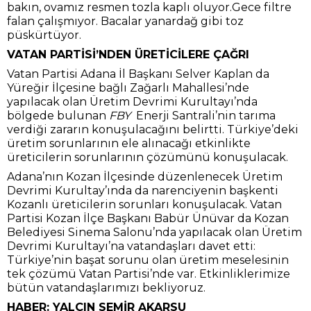
bakın, ovamız resmen tozla kaplı oluyor.Gece filtre
falan çalışmıyor. Bacalar yanardağ gibi toz
püskürtüyor.
VATAN PARTİSİ’NDEN ÜRETİCİLERE ÇAĞRI
Vatan Partisi Adana İl Başkanı Selver Kaplan da
Yüreğir İlçesine bağlı Zağarlı Mahallesi’nde
yapılacak olan Üretim Devrimi Kurultayı’nda
bölgede bulunan
FBY
Enerji Santrali’nin tarıma
verdiği zararın konuşulacağını belirtti. Türkiye’deki
üretim sorunlarının ele alınacağı etkinlikte
üreticilerin sorunlarının çözümünü konuşulacak.
Adana’nın Kozan İlçesinde düzenlenecek Üretim
Devrimi Kurultay’ında da narenciyenin başkenti
Kozanlı üreticilerin sorunları konuşulacak. Vatan
Partisi Kozan İlçe Başkanı Babür Ünüvar da Kozan
Belediyesi Sinema Salonu’nda yapılacak olan Üretim
Devrimi Kurultayı’na vatandaşları davet etti:
Türkiye’nin başat sorunu olan üretim meselesinin
tek çözümü Vatan Partisi’nde var. Etkinliklerimize
bütün vatandaşlarımızı bekliyoruz.
HABER: YALÇIN SEMİR AKARSU