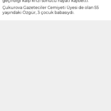
geçirdiği kalp krizi sonucu hayatı kaybetti.
Çukurova Gazeteciler Cemiyeti Üyesi de olan 55
yaşındaki Özgür, 3 çocuk babasıydı.
Mesleğe; 1986 yılında Çukurova Gazetesi’nde
başlayan Özgür, Tercüman, Günaydın, Milliyet ve
Sabah Gazeteleri’nde çalıştı.
1994 yılında Akşam Gazetesi Bölge Temsilciliği’ne
atanan ve 4 yıl görev yapan Özgür; 2000-2010 yılları
arasında Mersin’de Yeni Gazete’de genel yayın
yönetmenliği yaptı.
tanikgazetesi.net
haber portalın
sahibi de olan Özgür, Zeydan Karalar’ın Büyükşehir
Belediye Başkanlığı’nı kazanmasının ardından
Beldetaş’ta yönetim kurulu üyeliğine getirilmişti.
Merhuma Allah’tan rahmet, ailesine, sevenlerine ve
basın camiasına başsağlığı dileriz.
BENZER KONULAR