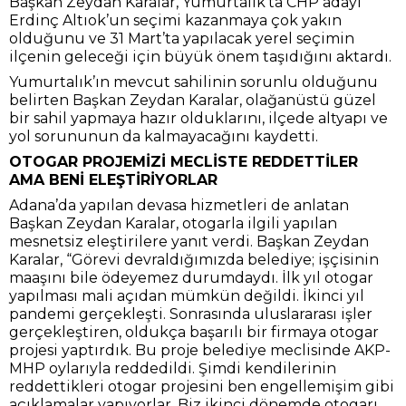
Başkan Zeydan Karalar, Yumurtalık’ta CHP adayı
Erdinç Altıok’un seçimi kazanmaya çok yakın
olduğunu ve 31 Mart’ta yapılacak yerel seçimin
ilçenin geleceği için büyük önem taşıdığını aktardı.
Yumurtalık’ın mevcut sahilinin sorunlu olduğunu
belirten Başkan Zeydan Karalar, olağanüstü güzel
bir sahil yapmaya hazır olduklarını, ilçede altyapı ve
yol sorununun da kalmayacağını kaydetti.
OTOGAR PROJEMİZİ MECLİSTE REDDETTİLER
AMA BENİ ELEŞTİRİYORLAR
Adana’da yapılan devasa hizmetleri de anlatan
Başkan Zeydan Karalar, otogarla ilgili yapılan
mesnetsiz eleştirilere yanıt verdi. Başkan Zeydan
Karalar, “Görevi devraldığımızda belediye; işçisinin
maaşını bile ödeyemez durumdaydı. İlk yıl otogar
yapılması mali açıdan mümkün değildi. İkinci yıl
pandemi gerçekleşti. Sonrasında uluslararası işler
gerçekleştiren, oldukça başarılı bir firmaya otogar
projesi yaptırdık. Bu proje belediye meclisinde AKP-
MHP oylarıyla reddedildi. Şimdi kendilerinin
reddettikleri otogar projesini ben engellemişim gibi
açıklamalar yapıyorlar. Biz ikinci dönemde otogarı