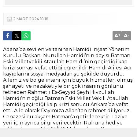
2 MART 2024 18:18
A
+
A
-
Adana’da sevilen ve tanınan Hamidi İnşaat Yönetim
Kurulu Başkanı Nurullah Hamidi’nin dayısı Batman
Eski Milletvekili Ataullah Hamidi’nin geçirdiği kap
kırizi sonrası vefat ettiği öğrenildi. Hamidi Alilesi Acı
kayıplarını sosyal medyadan şu şekilde duyurdu.
Ailemiz ve bölge insanı için büyük hizmetleri olmuş
şahsiyeti ve nezaketiyle bir çok insanın gönlünü
fetheden Rahmetli Es-Seyyid Şeyh Hıvzullah
Hamidi’nin oğlu Batman Eski Millet Vekili Ataullah
Hamidi geçirdiği kalp krizi sonucu Ankara’da vefat
etti. Aile olarak Dayımıza Allah’tan rahmet diliyoruz.
Cenazesi bu akşam Batman’a getirilecektir. Taziye
yeri için ayrıca bilgi verilecektir. Ruhuna hediye
edilmek üzere El-FATİHA Ma’as-salavat. Bizde
merhuma Allah’tan rahmet yakınlarına başsağlığı