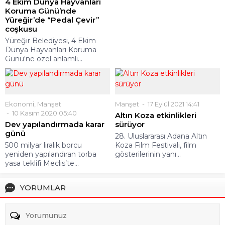
4 Ekim Dünya Hayvanları
Koruma Günü’nde
Yüreğir’de “Pedal Çevir”
coşkusu
Yüreğir Belediyesi, 4 Ekim
Dünya Hayvanları Koruma
Günü‘ne özel anlamlı...
Ekonomi
,
Manşet
Manşet
17 Eylül 2021 14:41
10 Kasım 2020 05:40
Altın Koza etkinlikleri
Dev yapılandırmada karar
sürüyor
günü
28. Uluslararası Adana Altın
500 milyar liralık borcu
Koza Film Festivali, film
yeniden yapılandıran torba
gösterilerinin yanı...
yasa teklifi Meclis’te...
YORUMLAR