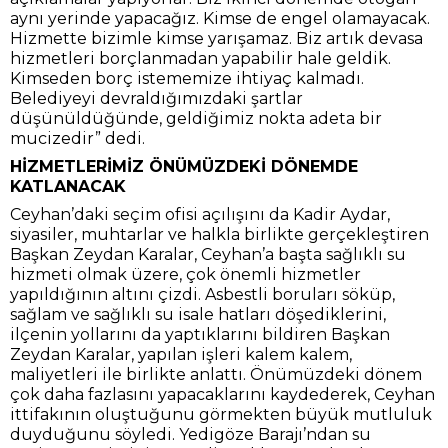
aynı yerinde yapacağız. Kimse de engel olamayacak.
Hizmette bizimle kimse yarışamaz. Biz artık devasa
hizmetleri borçlanmadan yapabilir hale geldik.
Kimseden borç istememize ihtiyaç kalmadı.
Belediyeyi devraldığımızdaki şartlar
düşünüldüğünde, geldiğimiz nokta adeta bir
mucizedir” dedi.
HİZMETLERİMİZ ÖNÜMÜZDEKİ DÖNEMDE
KATLANACAK
Ceyhan’daki seçim ofisi açılışını da Kadir Aydar,
siyasiler, muhtarlar ve halkla birlikte gerçekleştiren
Başkan Zeydan Karalar, Ceyhan’a başta sağlıklı su
hizmeti olmak üzere, çok önemli hizmetler
yapıldığının altını çizdi. Asbestli boruları söküp,
sağlam ve sağlıklı su isale hatları döşediklerini,
ilçenin yollarını da yaptıklarını bildiren Başkan
Zeydan Karalar, yapılan işleri kalem kalem,
maliyetleri ile birlikte anlattı. Önümüzdeki dönem
çok daha fazlasını yapacaklarını kaydederek, Ceyhan
ittifakının oluştuğunu görmekten büyük mutluluk
duyduğunu söyledi. Yedigöze Barajı’ndan su