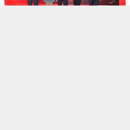
3 MART 2025 09:59
A
+
A
-
Vodafone Business ve Türkiye’nin en büyük
bağımsız iş dünyası örgütü TÜRKONFED, KOBİ’lerin
dijital dönüşümünü desteklemek amacıyla
Anadolu’daki işletmelerle buluşmaya devam ediyor.
“Teknolojiyle Güçlü KOBİ” etkinliği kapsamında
Adana’da düzenlenen organizasyon, KOBİ’lere dijital
dönüşüm konusunda ilham verici hikâyeler sunarak,
rekabet gücünü artıracak çözümleri deneyimleme
fırsatı sağladı.
Adana’da KOBİ’lere Dijital Dönüşüm Desteği