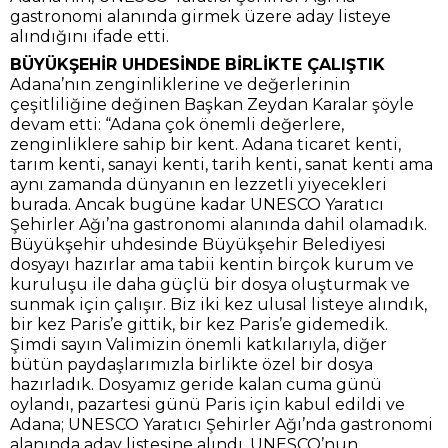
gastronomi alanında girmek üzere aday listeye
alındığını ifade etti.
BÜYÜKŞEHİR UHDESİNDE BİRLİKTE ÇALIŞTIK
Adana’nın zenginliklerine ve değerlerinin
çeşitliliğine değinen Başkan Zeydan Karalar şöyle
devam etti: “Adana çok önemli değerlere,
zenginliklere sahip bir kent. Adana ticaret kenti,
tarım kenti, sanayi kenti, tarih kenti, sanat kenti ama
aynı zamanda dünyanın en lezzetli yiyecekleri
burada. Ancak bugüne kadar UNESCO Yaratıcı
Şehirler Ağı’na gastronomi alanında dahil olamadık.
Büyükşehir uhdesinde Büyükşehir Belediyesi
dosyayı hazırlar ama tabii kentin birçok kurum ve
kuruluşu ile daha güçlü bir dosya oluşturmak ve
sunmak için çalışır. Biz iki kez ulusal listeye alındık,
bir kez Paris’e gittik, bir kez Paris’e gidemedik.
Şimdi sayın Valimizin önemli katkılarıyla, diğer
bütün paydaşlarımızla birlikte özel bir dosya
hazırladık. Dosyamız geride kalan cuma günü
oylandı, pazartesi günü Paris için kabul edildi ve
Adana; UNESCO Yaratıcı Şehirler Ağı’nda gastronomi
alanında aday listesine alındı. UNESCO’nun