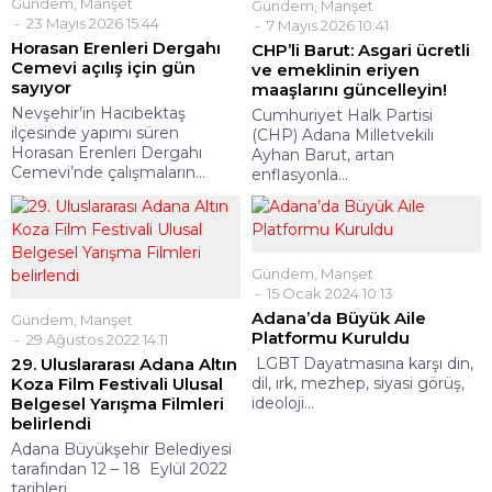
Gündem
,
Manşet
Gündem
,
Manşet
23 Mayıs 2026 15:44
7 Mayıs 2026 10:41
Horasan Erenleri Dergahı
CHP’li Barut: Asgari ücretli
Cemevi açılış için gün
ve emeklinin eriyen
sayıyor
maaşlarını güncelleyin!
Nevşehir’in Hacıbektaş
Cumhuriyet Halk Partisi
ilçesinde yapımı süren
(CHP) Adana Milletvekili
Horasan Erenleri Dergahı
Ayhan Barut, artan
Cemevi’nde çalışmaların...
enflasyonla...
Gündem
,
Manşet
15 Ocak 2024 10:13
Adana’da Büyük Aile
Gündem
,
Manşet
Platformu Kuruldu
29 Ağustos 2022 14:11
29. Uluslararası Adana Altın
LGBT Dayatmasına karşı din,
Koza Film Festivali Ulusal
dil, ırk, mezhep, siyasi görüş,
Belgesel Yarışma Filmleri
ideoloji...
belirlendi
Adana Büyükşehir Belediyesi
tarafından 12 – 18 Eylül 2022
tarihleri...