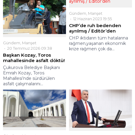
Gündem
,
Manşet
12 Haziran 2023 19:55
CHP’de ruh bedenden
ayrılmış / Editör’den
CHP iktidarın tüm hatalarına
Gündem
,
Manşet
rağmen,yaşanan ekonomik
20 Temmuz 2026 09:38
krize rağmen çok da...
Başkan Kozay, Toros
mahallesinde asfalt döktü!
Çukurova Belediye Başkanı
Emrah Kozay, Toros
Mahallesi’nde sürdürülen
asfalt çalışmalarını...