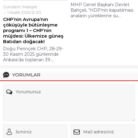
MHP Genel Başkanı Devlet
Gündem
,
Manşet
Bahçeli, “HDP’nin kapatılması
1 Aralık 2025 12:30
anaların yüreklerine su...
CHP’nin Avrupa’nın
çöküşüyle bütünleşme
programı 1 – CHP’nin
müjdesi: Ülkemize güneş
Batıdan doğacak!
Doğu Perinçek CHP, 28-29-
30 Kasım 2025 günlerinde
Ankara’da toplanan 39....
YORUMLAR