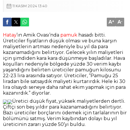
11 KASIM 2024 13:40
A
+
A
-
Hatay
’ın Amik Ovası’nda
pamuk
hasadı bitti.
Üreticiler fiyatların düşük olması ve buna karşın
maliyetlerin artması nedeniyle bu yıl da para
kazanamadığını belirtiyor. Gelecek yılın maliyetleri
için şimdiden kara kara düşünmeye başladılar. Hava
koşulları nedeniyle bölgede yüzde 30 verim kaybı
yaşandığını belirten üreticiler pamuğun kilosunu
22-23 lira arasında satıyor. Üreticiler, “Pamuğu 25
liradan bile satsaydık maliyeti kurtarırdık. Hele ki 30
lira olsaydı seneye daha rahat ekim yapmak için para
kazanırdık.” diyorlar.
Üretici düşük fiyat, yüksek maliyetlerden dertli.
Çiftçi son beş yıldır para kazanamadığını belirtiyor.
Bazı üreticiler borçlarını ödemek için tarlalarının bir
bölümünü satmış. Verim kaybından dolayı bu yıl
üreticinin zararı yüzde 50’yi buldu.