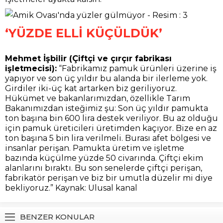
‘YÜZDE ELLİ KÜÇÜLDÜK’
Mehmet İşbilir (Çiftçi ve çırçır fabrikası
işletmecisi):
“Fabrikamız pamuk ürünleri üzerine iş
yapıyor ve son üç yıldır bu alanda bir ilerleme yok.
Girdiler iki-üç kat artarken biz geriliyoruz.
Hükümet ve bakanlarımızdan, özellikle Tarım
Bakanımızdan isteğimiz şu: Son üç yıldır pamukta
ton başına bin 600 lira destek veriliyor. Bu az olduğu
için pamuk üreticileri üretimden kaçıyor. Bize en az
ton başına 5 bin lira verilmeli. Burası afet bölgesi ve
insanlar perişan. Pamukta üretim ve işletme
bazında küçülme yüzde 50 civarında. Çiftçi ekim
alanlarını bıraktı. Bu son senelerde çiftçi perişan,
fabrikatör perişan ve biz bir umutla düzelir mi diye
bekliyoruz.” Kaynak: Ulusal kanal
BENZER KONULAR