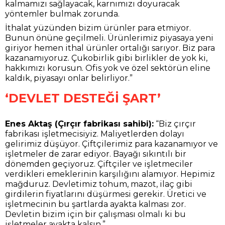
kalmamızı sağlayacak, karnımızı doyuracak
yöntemler bulmak zorunda.
İthalat yüzünden bizim ürünler para etmiyor.
Bunun önüne geçilmeli. Ürünlerimiz piyasaya yeni
giriyor hemen ithal ürünler ortalığı sarıyor. Biz para
kazanamıyoruz. Çukobirlik gibi birlikler de yok ki,
hakkımızı korusun. Ofis yok ve özel sektörün eline
kaldık, piyasayı onlar belirliyor.”
‘DEVLET DESTEĞİ ŞART’
Enes Aktaş (Çırçır fabrikası sahibi):
“Biz çırçır
fabrikası işletmecisiyiz. Maliyetlerden dolayı
gelirimiz düşüyor. Çiftçilerimiz para kazanamıyor ve
işletmeler de zarar ediyor. Bayağı sıkıntılı bir
dönemden geçiyoruz. Çiftçiler ve işletmeciler
verdikleri emeklerinin karşılığını alamıyor. Hepimiz
mağduruz. Devletimiz tohum, mazot, ilaç gibi
girdilerin fiyatlarını düşürmesi gerekir. Üretici ve
işletmecinin bu şartlarda ayakta kalması zor.
Devletin bizim için bir çalışması olmalı ki bu
işletmeler ayakta kalsın.”