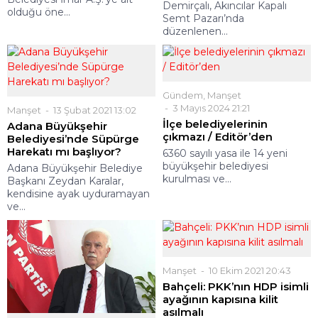
Demirçalı, Akıncılar Kapalı
olduğu öne...
Semt Pazarı’nda
düzenlenen...
Gündem
,
Manşet
3 Mayıs 2024 21:21
Manşet
13 Şubat 2021 13:02
İlçe belediyelerinin
Adana Büyükşehir
çıkmazı / Editör’den
Belediyesi’nde Süpürge
Harekatı mı başlıyor?
6360 sayılı yasa ile 14 yeni
büyükşehir belediyesi
Adana Büyükşehir Belediye
kurulması ve...
Başkanı Zeydan Karalar,
kendisine ayak uyduramayan
ve...
Manşet
10 Ekim 2021 20:43
Bahçeli: PKK’nın HDP isimli
ayağının kapısına kilit
asılmalı