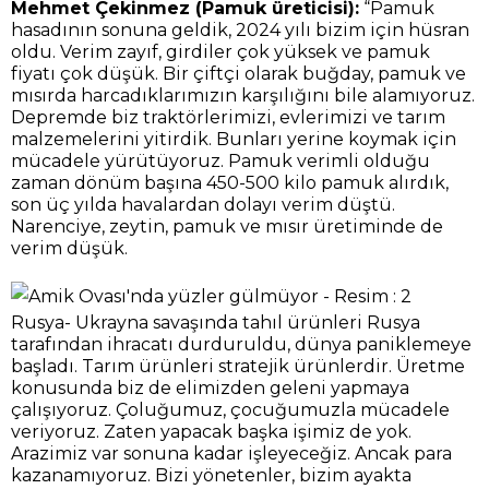
Mehmet Çekinmez (Pamuk üreticisi):
“Pamuk
hasadının sonuna geldik, 2024 yılı bizim için hüsran
oldu. Verim zayıf, girdiler çok yüksek ve pamuk
fiyatı çok düşük. Bir çiftçi olarak buğday, pamuk ve
mısırda harcadıklarımızın karşılığını bile alamıyoruz.
Depremde biz traktörlerimizi, evlerimizi ve tarım
malzemelerini yitirdik. Bunları yerine koymak için
mücadele yürütüyoruz. Pamuk verimli olduğu
zaman dönüm başına 450-500 kilo pamuk alırdık,
son üç yılda havalardan dolayı verim düştü.
Narenciye, zeytin, pamuk ve mısır üretiminde de
verim düşük.
Rusya- Ukrayna savaşında tahıl ürünleri Rusya
tarafından ihracatı durduruldu, dünya paniklemeye
başladı. Tarım ürünleri stratejik ürünlerdir. Üretme
konusunda biz de elimizden geleni yapmaya
çalışıyoruz. Çoluğumuz, çocuğumuzla mücadele
veriyoruz. Zaten yapacak başka işimiz de yok.
Arazimiz var sonuna kadar işleyeceğiz. Ancak para
kazanamıyoruz. Bizi yönetenler, bizim ayakta