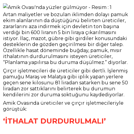
Artan maliyetler ve bozulan iklimden dolayı pamuk
ekim alanlarının da düştüğünü belirten üreticiler,
zararlarını aza indirmek için devletin ton başına
verdiği bin 600 liranın 5 bin liraya çıkarılmasını
istiyor. İlaç, mazot, gübre gibi girdiler konusundaki
desteklerin de gözden geçirilmesi bir diğer talep.
Özellikle hasat döneminde buğday, pamuk, mısır
ithalatının durdurulmasını isteyen üreticiler,
“Planlama yapılırsa bu duruma düşülmez.” diyorlar.
Çırçır işletmecileri de üreticiler gibi dertli. İşlenmiş
pamuğu Maraş ve Malatya gibi iplik yapan yerlere
geçen sene kilosunu 81 liradan satarken bu sene 50
liradan zor sattıklarını belirterek bu durumun
kendilerini zor duruma soktuğunu kaydediyorlar.
Amik Ovasında üreticiler ve çırçır işletmecileriyle
görüştük:
‘İTHALAT DURDURULMALI’