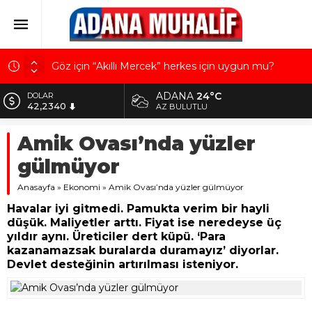
Göz için “Akıllı Mercek” herkes için uygun mu?
AK Parti İl Başkanı Özkan: Adanalıların bir metrekare
malını kimseye yedirmeyiz!
ADANA
24°C
EURO
Hacı Karaaslan’ın kiraladığı arsanın resmi kiracısı
48,8802
AZ BULUTLU
bakın kim çıktı!
ALTIN
Amik Ovası’nda yüzler
Kuru meyve sektörü 2 milyar dolar ihracat hedefi
5.629,56
için Ankara’dan destek istedi
gülmüyor
BİST
Mobilya ihracatında Avrupa ivmesi
10.824,63
Anasayfa
»
Ekonomi
»
Amik Ovası’nda yüzler gülmüyor
DOLAR
Havalar iyi gitmedi. Pamukta verim bir hayli
42,2340
düşük. Maliyetler arttı. Fiyat ise neredeyse üç
yıldır aynı. Üreticiler dert küpü. ‘Para
kazanamazsak buralarda duramayız’ diyorlar.
Devlet desteğinin artırılması isteniyor.