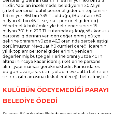
personel giderinin üst sınırı 98 milyon 160 bin 515
TL’dir. Yapılan incelemede; belediyenin 2023 yılı
şirket personeli dahil personel giderleri toplamının
113 milyon 861 bin 739 TL olduğu, (Bu tutarın 60
milyon 41 bin 46 TL’si şirket personel gideridir)
Yönetmelik hükümleriyle belirlenen sınırın 15
milyon 701 bin 223 TL tutarında aşıldığı, söz konusu
personel giderinin yeniden değerlenmiş bütçe
gelirine oranının yüzde 46,3 oranında gerçekleştiği
görülmüştür. Mevzuat hükümleri gereği idarenin
yıllık toplam personel giderlerinin, yeniden
değerlenmiş bütçe gelirlerine oranı yüzde 40’ın
altına ininceye kadar idare şirketlerine personel
alımı yapılmaması gerekmektedir. Kamu idaresi
bulgumuza iştirak etmiş olup mevzuatta belirtilen
sınırın aşılmamasına dikkat edileceği belirtilmiştir.”
KULÜBÜN ÖDEYEMEDİĞİ PARAYI
BELEDİYE ÖDEDİ
Sakarya Büyükşehir Belediyesine yönelik hazırlanan