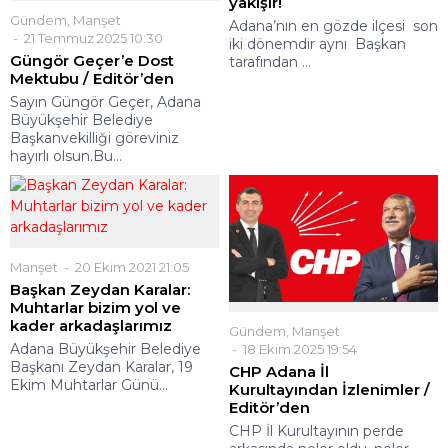
yakışır!
Gündem
,
Manşet
Adana’nın en gözde ilçesi son
21 Temmuz 2025 10:30
iki dönemdir aynı Başkan
Güngör Geçer’e Dost
tarafından ...
Mektubu / Editör’den
Sayın Güngör Geçer, Adana
Büyükşehir Belediye
Başkanvekilliği göreviniz
hayırlı olsun.Bu...
Manşet
20 Ekim 2021 21:05
Başkan Zeydan Karalar:
Muhtarlar bizim yol ve
kader arkadaşlarımız
Gündem
,
Manşet
Adana Büyükşehir Belediye
18 Ekim 2025 19:54
Başkanı Zeydan Karalar, 19
CHP Adana İl
Ekim Muhtarlar Günü...
Kurultayından İzlenimler /
Editör’den
CHP İl Kurultayının perde