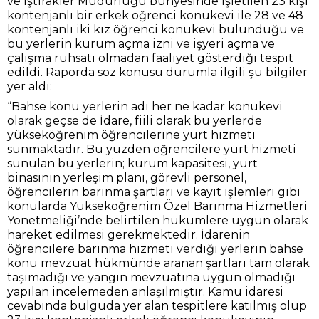
ve İştirakler Müdürlüğü bünyesinde işletilen 23 kişi
kontenjanlı bir erkek öğrenci konukevi ile 28 ve 48
kontenjanlı iki kız öğrenci konukevi bulunduğu ve
bu yerlerin kurum açma izni ve işyeri açma ve
çalışma ruhsatı olmadan faaliyet gösterdiği tespit
edildi. Raporda söz konusu durumla ilgili şu bilgiler
yer aldı:
“Bahse konu yerlerin adı her ne kadar konukevi
olarak geçse de İdare, fiili olarak bu yerlerde
yükseköğrenim öğrencilerine yurt hizmeti
sunmaktadır. Bu yüzden öğrencilere yurt hizmeti
sunulan bu yerlerin; kurum kapasitesi, yurt
binasının yerleşim planı, görevli personel,
öğrencilerin barınma şartları ve kayıt işlemleri gibi
konularda Yükseköğrenim Özel Barınma Hizmetleri
Yönetmeliği’nde belirtilen hükümlere uygun olarak
hareket edilmesi gerekmektedir. İdarenin
öğrencilere barınma hizmeti verdiği yerlerin bahse
konu mevzuat hükmünde aranan şartları tam olarak
taşımadığı ve yangın mevzuatına uygun olmadığı
yapılan incelemeden anlaşılmıştır. Kamu idaresi
cevabında bulguda yer alan tespitlere katılmış olup