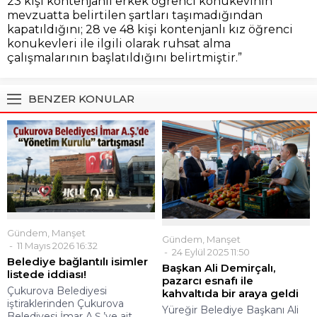
23 kişi kontenjanlı erkek öğrenci konukevinin
mevzuatta belirtilen şartları taşımadığından
kapatıldığını; 28 ve 48 kişi kontenjanlı kız öğrenci
konukevleri ile ilgili olarak ruhsat alma
çalışmalarının başlatıldığını belirtmiştir.”
BENZER KONULAR
Gündem
,
Manşet
Gündem
,
Manşet
11 Mayıs 2026 16:32
24 Eylül 2025 11:50
Belediye bağlantılı isimler
Başkan Ali Demirçalı,
listede iddiası!
pazarcı esnafı ile
Çukurova Belediyesi
kahvaltıda bir araya geldi
iştiraklerinden Çukurova
Yüreğir Belediye Başkanı Ali
Belediyesi İmar A.Ş.’ye ait