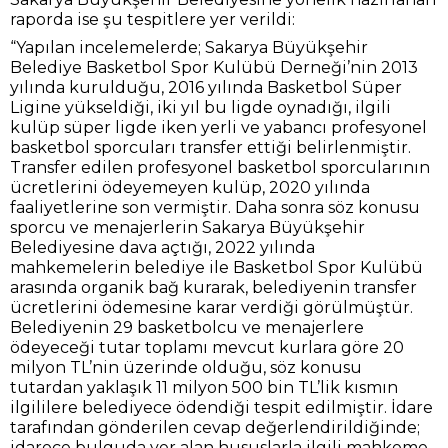
raporda ise şu tespitlere yer verildi:
“Yapılan incelemelerde; Sakarya Büyükşehir
Belediye Basketbol Spor Kulübü Derneği’nin 2013
yılında kurulduğu, 2016 yılında Basketbol Süper
Ligine yükseldiği, iki yıl bu ligde oynadığı, ilgili
kulüp süper ligde iken yerli ve yabancı profesyonel
basketbol sporcuları transfer ettiği belirlenmiştir.
Transfer edilen profesyonel basketbol sporcularının
ücretlerini ödeyemeyen kulüp, 2020 yılında
faaliyetlerine son vermiştir. Daha sonra söz konusu
sporcu ve menajerlerin Sakarya Büyükşehir
Belediyesine dava açtığı, 2022 yılında
mahkemelerin belediye ile Basketbol Spor Kulübü
arasında organik bağ kurarak, belediyenin transfer
ücretlerini ödemesine karar verdiği görülmüştür.
Belediyenin 29 basketbolcu ve menajerlere
ödeyeceği tutar toplamı mevcut kurlara göre 20
milyon TL’nin üzerinde olduğu, söz konusu
tutardan yaklaşık 11 milyon 500 bin TL’lik kısmın
ilgililere belediyece ödendiği tespit edilmiştir. İdare
tarafından gönderilen cevap değerlendirildiğinde;
idarece bulguda yer alan hususlarla ilgili mahkeme