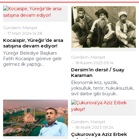
Gündem
,
Manşet
17 Mart 2024 14:28
Kocaispir, Yüreğir’de arsa
satışına devam ediyor!
Yüreğir Belediye Başkanı
Gündem
,
Manşet
Fatih Kocaispir göreve gelir
18 Kasım 2025 09:14
gelmez ilk yaptığı...
Dersim’in dersi! / Suay
Karaman
Ekonomik kriz, işsizlik,
yoksulluk, terör, hukuksuzluk,
sivil darbe gibi büyük...
Gündem
,
Manşet
18 Aralık 2023 09:24
Çukurova’ya Aziz Erbek