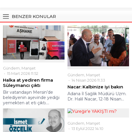
BENZER KONULAR
Gündem
,
Manşet
15 Mart 2026 11:52
Gündem
,
Manşet
Halka at yediren firma
14 Nisan 2026 11:33
Süleymancı çıktı
Nacar: Kalbinize iyi bakın
Bir vatandaşın Mersin’de
Adana İl Sağlık Müdürü Uzm.
belediyenin aşevinde yediği
Dr. Halil Nacar, 12-18 Nisan...
yemekten at eti çıktı....
Gündem
,
Manşet
13 Eylül 2022 14:10