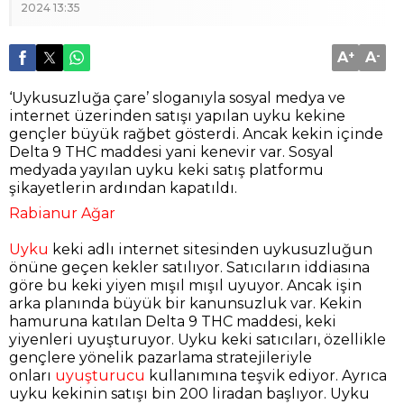
2024 13:35
A
+
A
-
‘Uykusuzluğa çare’ sloganıyla sosyal medya ve
internet üzerinden satışı yapılan uyku kekine
gençler büyük rağbet gösterdi. Ancak kekin içinde
Delta 9 THC maddesi yani kenevir var. Sosyal
medyada yayılan uyku keki satış platformu
şikayetlerin ardından kapatıldı.
Rabianur Ağar
Uyku
keki adlı internet sitesinden uykusuzluğun
önüne geçen kekler satılıyor. Satıcıların iddiasına
göre bu keki yiyen mışıl mışıl uyuyor. Ancak işin
arka planında büyük bir kanunsuzluk var. Kekin
hamuruna katılan Delta 9 THC maddesi, keki
yiyenleri uyuşturuyor. Uyku keki satıcıları, özellikle
gençlere yönelik pazarlama stratejileriyle
onları
uyuşturucu
kullanımına teşvik ediyor. Ayrıca
uyku kekinin satışı bin 200 liradan başlıyor. Uyku