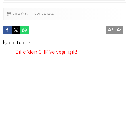
20 AĞUSTOS 2024 14:41
A
+
A
-
İşte o haber
Bilici’den CHP’ye yeşil ışık!