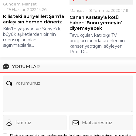
Gündem
,
Manşet
19 Haziran 2022 14:26
Manşet
8 Temmuz 2020 17:11
Kilis’teki Suriyeliler: Şam’la
Canan Karatay’a kötü
anlaşılsın hemen döneriz
haber: ‘Bunu yemeyin’
diyemeyecek
Kilis’te yaşayan ve Suriye’de
büyük aşiretlerden birinin
Tavukçular, katıldığı TV
mensupları olan
programlarında ürünlerinin
sığınmacılarla...
kanser yaptığını söyleyen
Prof. Dr....
YORUMLAR