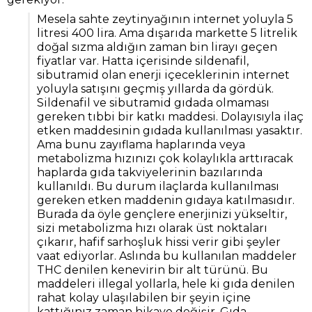
Mesela sahte zeytinyağının internet yoluyla 5
litresi 400 lira. Ama dışarıda markette 5 litrelik
doğal sızma aldığın zaman bin lirayı geçen
fiyatlar var. Hatta içerisinde sildenafil,
sibutramid olan enerji içeceklerinin internet
yoluyla satışını geçmiş yıllarda da gördük.
Sildenafil ve sibutramid gıdada olmaması
gereken tıbbi bir katkı maddesi. Dolayısıyla ilaç
etken maddesinin gıdada kullanılması yasaktır.
Ama bunu zayıflama haplarında veya
metabolizma hızınızı çok kolaylıkla arttıracak
haplarda gıda takviyelerinin bazılarında
kullanıldı. Bu durum ilaçlarda kullanılması
gereken etken maddenin gıdaya katılmasıdır.
Burada da öyle gençlere enerjinizi yükseltir,
sizi metabolizma hızı olarak üst noktaları
çıkarır, hafif sarhoşluk hissi verir gibi şeyler
vaat ediyorlar. Aslında bu kullanılan maddeler
THC denilen kenevirin bir alt türünü. Bu
maddeleri illegal yollarla, hele ki gıda denilen
rahat kolay ulaşılabilen bir şeyin içine
kattığınız zaman hikaye değişir. Gıda