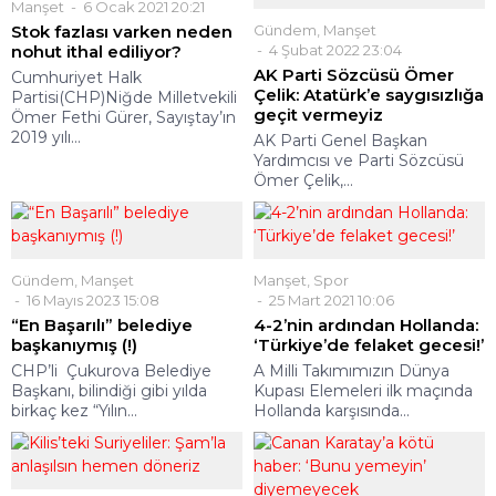
Manşet
6 Ocak 2021 20:21
Stok fazlası varken neden
Gündem
,
Manşet
nohut ithal ediliyor?
4 Şubat 2022 23:04
AK Parti Sözcüsü Ömer
Cumhuriyet Halk
Çelik: Atatürk’e saygısızlığa
Partisi(CHP)Niğde Milletvekili
geçit vermeyiz
Ömer Fethi Gürer, Sayıştay’ın
2019 yılı...
AK Parti Genel Başkan
Yardımcısı ve Parti Sözcüsü
Ömer Çelik,...
Gündem
,
Manşet
Manşet
,
Spor
16 Mayıs 2023 15:08
25 Mart 2021 10:06
“En Başarılı” belediye
4-2’nin ardından Hollanda:
başkanıymış (!)
‘Türkiye’de felaket gecesi!’
CHP’li Çukurova Belediye
A Milli Takımımızın Dünya
Başkanı, bilindiği gibi yılda
Kupası Elemeleri ilk maçında
birkaç kez “Yılın...
Hollanda karşısında...