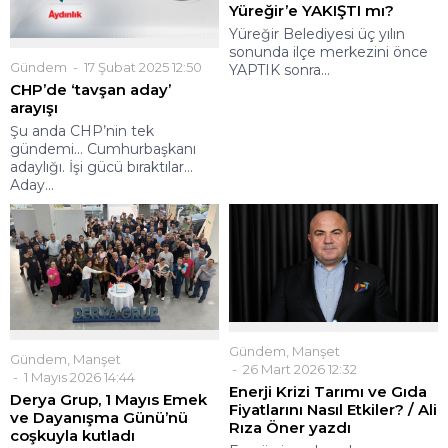
Yüreğir’e YAKIŞTI mı?
Yüreğir Belediyesi üç yılın
sonunda ilçe merkezini önce
Gündem
17 Şubat 2025 12:50
YAPTIK sonra...
CHP’de ‘tavşan aday’
arayışı
Şu anda CHP’nin tek
gündemi… Cumhurbaşkanı
adaylığı. İşi gücü bıraktılar…
Aday...
Gündem
,
Manşet
Gündem
,
Manşet
26 Mart 2026 12:32
1 Mayıs 2026 14:44
Enerji Krizi Tarımı ve Gıda
Derya Grup, 1 Mayıs Emek
Fiyatlarını Nasıl Etkiler? / Ali
ve Dayanışma Günü’nü
Rıza Öner yazdı
coşkuyla kutladı