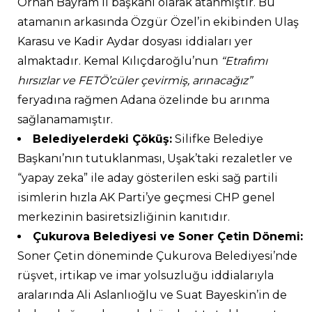
Orhan Bayram il başkanı olarak atanmıştır. Bu
atamanın arkasında Özgür Özel’in ekibinden Ulaş
Karasu ve Kadir Aydar dosyası iddiaları yer
almaktadır. Kemal Kılıçdaroğlu’nun
“Etrafımı
hırsızlar ve FETÖ’cüler çevirmiş, arınacağız”
feryadına rağmen Adana özelinde bu arınma
sağlanamamıştır.
Belediyelerdeki Çöküş:
Silifke Belediye
Başkanı’nın tutuklanması, Uşak’taki rezaletler ve
“yapay zeka” ile aday gösterilen eski sağ partili
isimlerin hızla AK Parti’ye geçmesi CHP genel
merkezinin basiretsizliğinin kanıtıdır.
Çukurova Belediyesi ve Soner Çetin Dönemi:
Soner Çetin döneminde Çukurova Belediyesi’nde
rüşvet, irtikap ve imar yolsuzluğu iddialarıyla
aralarında Ali Aslanlıoğlu ve Suat Bayeskin’in de