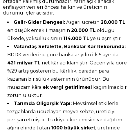
ortadan kalkmış durumdadır. Yarın açıklanacak
enflasyon verileri öncesi halkın ve üreticinin
durumu içler acısıdır.
Gelir-Gider Dengesi:
Asgari ücretin
28.000 TL
,
en düşük emekli maaşının
20.000 TL
olduğu
ülkede, yoksulluk sınırı
114.000 TL
’ye ulaşmıştır.
Vatandaş Sefalette, Bankalar Kar Rekorunda:
BDDK verilerine göre bankalar yılın ilk 5 ayında
421 milyar TL
net kâr açıklamıştır. Geçen yıla göre
%29 artış gösteren bu kârlılık, paradan para
kazanan bir sülük sisteminin ürünüdür. Bu
muazzam kâra
ek vergi getirilmesi
kaçınılmaz bir
zorunluluktur.
Tarımda Oligarşik Yapı:
Mevsimsel etkilerle
tezgahlarda ucuzlayan meyve-sebze, üreticiyi
perişan etmiştir. Türkiye ekonomisini ve dağıtım
ağını elinde tutan
1000 büyük şirket
, üretimde