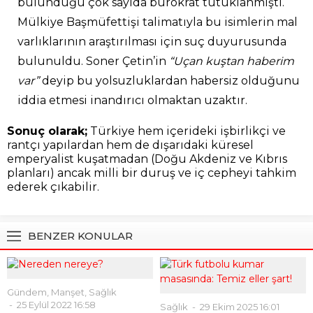
bulunduğu çok sayıda bürokrat tutuklanmıştı.
Mülkiye Başmüfettişi talimatıyla bu isimlerin mal
varlıklarının araştırılması için suç duyurusunda
bulunuldu. Soner Çetin’in
“Uçan kuştan haberim
var”
deyip bu yolsuzluklardan habersiz olduğunu
iddia etmesi inandırıcı olmaktan uzaktır.
Sonuç olarak;
Türkiye hem içerideki işbirlikçi ve
rantçı yapılardan hem de dışarıdaki küresel
emperyalist kuşatmadan (Doğu Akdeniz ve Kıbrıs
planları) ancak milli bir duruş ve iç cepheyi tahkim
ederek çıkabilir.
BENZER KONULAR
Gündem
,
Manşet
,
Sağlık
25 Eylül 2022 16:58
Sağlık
29 Ekim 2025 16:01