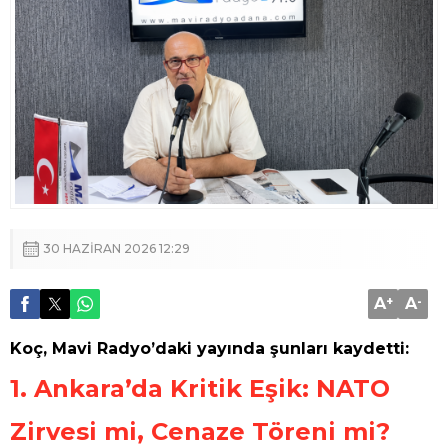
30 HAZIRAN 2026 12:29
A
+
A
-
Koç, Mavi Radyo’daki yayında şunları kaydetti:
1. Ankara’da Kritik Eşik: NATO
Zirvesi mi, Cenaze Töreni mi?