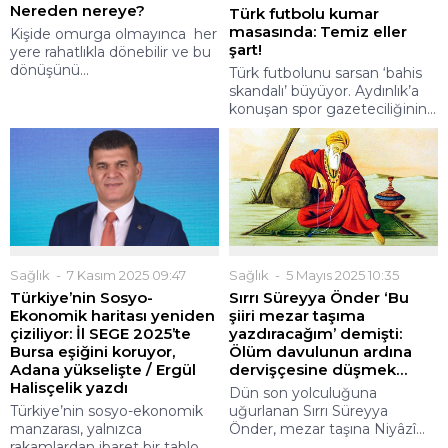
Nereden nereye?
Türk futbolu kumar
masasında: Temiz eller
Kişide omurga olmayınca her
şart!
yere rahatlıkla dönebilir ve bu
dönüşünü...
Türk futbolunu sarsan ‘bahis
skandalı’ büyüyor. Aydınlık’a
konuşan spor gazeteciliğinin...
Sağlık
7 Kasım 2025 09:47
Sağlık
5 Mayıs 2025 10:35
Türkiye’nin Sosyo-
Sırrı Süreyya Önder ‘Bu
Ekonomik haritası yeniden
şiiri mezar taşıma
çiziliyor: İl SEGE 2025’te
yazdıracağım’ demişti:
Bursa eşiğini koruyor,
Ölüm davulunun ardına
Adana yükselişte / Ergül
dervişçesine düşmek…
Halisçelik yazdı
Dün son yolculuğuna
Türkiye’nin sosyo-ekonomik
uğurlanan Sırrı Süreyya
manzarası, yalnızca
Önder, mezar taşına Niyâzî...
rakamlardan ibaret bir tablo