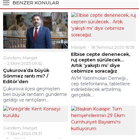
BENZER KONULAR
Manşet
18 Temmuz 2020 16:59
Elbise cepte denenecek,
Gündem
,
Manşet
ruj cepten sürülecek…
2 Ekim 2025 09:52
Artık ‘yakıştı mı’ diye
Çukurova’da büyük
cebimize soracağız
Sönmez rantı mı? /
AVM Yatırımcıları Derneği ,
Editör’den
cep telefonlarına, tabletlere
Çukurova ilçesi geçmişten
indirilebilecek arttırılmış
beri büyük rantların gündeme
gerçeklik...
geldiği ve rantçıların...
Gündem
,
Manşet
7 Ekim 2024 09:31