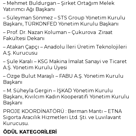
– Mehmet Buldurgan – Şirket Ortağım Melek
Yatırımcı Ağı Başkanı
– Süleyman Sönmez – STS Group Yönetim Kurulu
Başkanı, TÜRKONFED Yönetim Kurulu Başkanı
– Prof. Dr. Nazan Koluman – Çukurova Ziraat
Fakültesi Dekanı
– Atakan Çapçı – Anadolu İleri Üretim Teknolojileri
A.Ş. Kurucusu
– Şule Karalı – KSG Makina İmalat Sanayi ve Ticaret
A.Ş. Yönetim Kurulu Üyesi
– Özge Bulut Maraşlı – FABU A.Ş. Yönetim Kurulu
Başkanı
– M. Süheyla Gergin – İŞKAD Yönetim Kurulu
Başkanı, Kıvılcım Kadın Kooperatifi Yönetim Kurulu
Başkanı
PROJE KOORDİNATÖRÜ : Berman Mantı – ETNA
Sigorta Aracılık Hizmetleri Ltd. Şti. ve Luvilavant
Kurucusu.
ÖDÜL KATEGORİLERİ