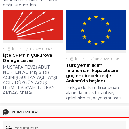
değil; üretimden...
Sağlık
21 Eylül 2025 09:43
İşte CHP’nin Çukurova
Sağlık
3 Haziran 2026 10:06
Delege Listesi
Türkiye’nin iklim
MUSTAFA FEVZİ ABUT
finansmanı kapasitesini
NURTEN ACIMIŞ SIRRI
güçlendirecek proje
ACIMIŞ SULTAN AÇIL AYŞE
Ankara’da başladı
AĞIR DÜZGÜN AĞUŞ
Türkiye’de iklim finansmanı
HİKMET AKÇAM TÜRKAN
alanında ortak bir anlayış
AKDAĞ SENAİ...
geliştirilmesi, paydaşlar arası...
YORUMLAR