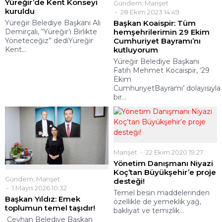
Yüreğir’de Kent Konseyi
Gündem
,
Manşet
kuruldu
28 Ekim 2023 14:49
Yüreğir Belediye Başkanı Ali
Başkan Koaispir: Tüm
Demirçalı, “Yüreğir’i Birlikte
hemşehrilerimin 29 Ekim
Yöneteceğiz” dediYüreğir
Cumhuriyet Bayramı’nı
Kent...
kutluyorum
Yüreğir Belediye Başkanı
Fatih Mehmet Kocaispir, ‘29
Ekim
CumhuriyetBayramı’ dolayısıyla
bir...
Manşet
22 Ekim 2020 19:27
Yönetim Danışmanı Niyazi
Koç’tan Büyükşehir’e proje
Gündem
,
Manşet
desteği!
1 Mayıs 2026 10:32
Temel besin maddelerinden
Başkan Yıldız: Emek
özellikle de yemeklik yağ,
toplumun temel taşıdır!
bakliyat ve temizlik...
Ceyhan Belediye Başkan