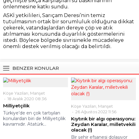
geçmişte sıkça karşılaşılan su baskınlarının
önlenmesine katkı sundu.
ASKİ yetkilileri, Sarıçam Deresi’nin temiz
tutulmasının ortak bir sorumluluk olduğuna dikkat
çekerek, vatandaşlardan dereye çöp ve atık
atılmaması konusunda duyarlılık göstermelerini
istedi. Böylece bölgede sivrisinekle mücadeleye
önemli destek verilmiş olacağı da belirtildi.
BENZER KONULAR
Köşe Yazıları
,
Manşet
18 Aralık 2020 08:36
Milliyetçilik
Köşe Yazıları
,
Manşet
26 Ağustos 2022 11:56
Türkiye’de en çok tartışılan
konulardan biri de Milliyetçilik
Kıytırık bir algı operasyonu:
kavramıdır. Atatürk...
Zeydan Karalar, milletvekili
olacak (!)
Bir şehir efsanesi dolaşıyor