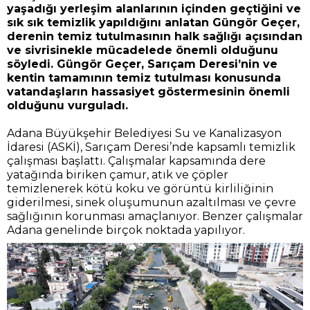
yaşadığı yerleşim alanlarının içinden geçtiğini ve
sık sık temizlik yapıldığını anlatan Güngör Geçer,
derenin temiz tutulmasının halk sağlığı açısından
ve sivrisinekle mücadelede önemli olduğunu
söyledi. Güngör Geçer, Sarıçam Deresi’nin ve
kentin tamamının temiz tutulması konusunda
vatandaşların hassasiyet göstermesinin önemli
olduğunu vurguladı.
Adana Büyükşehir Belediyesi Su ve Kanalizasyon
İdaresi (ASKİ), Sarıçam Deresi’nde kapsamlı temizlik
çalışması başlattı. Çalışmalar kapsamında dere
yatağında biriken çamur, atık ve çöpler
temizlenerek kötü koku ve görüntü kirliliğinin
giderilmesi, sinek oluşumunun azaltılması ve çevre
sağlığının korunması amaçlanıyor. Benzer çalışmalar
Adana genelinde birçok noktada yapılıyor.