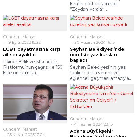
kentin dört bir yanında.
‘’Zeydan Karalar,...
Gündem
,
Manşet
Gündem
,
Manşet
19 Eylül 2022 15:32
30 Haziran 2024 16:16
LGBT dayatmasına karşı
Seyhan Belediyesi’nde
aileler ayakta!
ücretsiz yaz kursları
başladı
Fikirde Birlik ve Mücadele
Platformu’nun çağrısı ile 150
Seyhan Belediyesi’nin, yaz
kitle örgütünün...
tatilinin daha verimli ve
eğlenceli geçmesi amacıyla...
Gündem
,
Manşet
4 Haziran 2024 23:15
Gündem
,
Manşet
Adana Büyükşehir
25 Kasım 2025 17:04
Belediyesi’ne İzmir’den