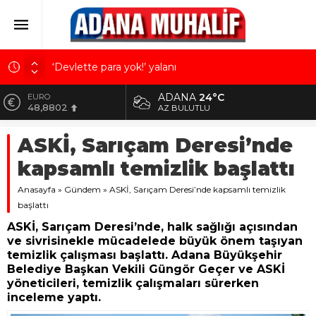
‘Devlette para yok!’ yalanı
Kuru meyve sektörü 2 milyar dolar ihracat hedefi
ADANA
24°C
ALTIN
için Ankara’dan destek istedi
5.629,56
AZ BULUTLU
Mobilya ihracatında Avrupa ivmesi
BİST
ASKİ, Sarıçam Deresi’nde
10.824,63
Göz için “Akıllı Mercek” herkes için uygun mu?
kapsamlı temizlik başlattı
Devletin iki bilançosu: Görünen bütçe, bütçe dışı
DOLAR
42,2340
riskler ve hazineyi bekleyen yük
Anasayfa
»
Gündem
»
ASKİ, Sarıçam Deresi’nde kapsamlı temizlik
EURO
başlattı
48,8802
ASKİ, Sarıçam Deresi’nde, halk sağlığı açısından
ve sivrisinekle mücadelede büyük önem taşıyan
temizlik çalışması başlattı. Adana Büyükşehir
Belediye Başkan Vekili Güngör Geçer ve ASKİ
yöneticileri, temizlik çalışmaları sürerken
inceleme yaptı.