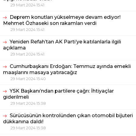
29 Mart 2024 15:41
Deprem konutları yükselmeye devam ediyor!
Mehmet Özhaseki son rakamları verdi
29 Mart 2024 15:41
Yeniden Refah’tan AK Parti’ye katılanlarla ilgili
açıklama
29 Mart 2024 15:41
Cumhurbaşkanı Erdoğan: Temmuz ayında emekli
maaşlarını masaya yatıracağız
29 Mart 2024 15:40
YSK Başkanı’ndan partilere çağrı: İhtiyaçlar
giderilmeli
29 Mart 2024 15:38
Sürücüsünün kontrolünden çıkan otomobil bijuteri
dükkanına daldı!
29 Mart 2024 15:38