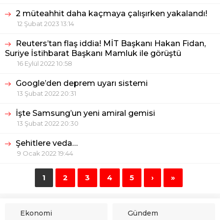
2 müteahhit daha kaçmaya çalışırken yakalandı!
12 Şubat 2023 13:14
Reuters’tan flaş iddia! MİT Başkanı Hakan Fidan,
Suriye İstihbarat Başkanı Mamluk ile görüştü
16 Eylül 2022 10:58
Google’den deprem uyarı sistemi
13 Şubat 2022 20:31
İşte Samsung’un yeni amiral gemisi
13 Şubat 2022 20:30
Şehitlere veda…
9 Ocak 2022 19:44
1
2
3
4
5
›
»
Ekonomi
Gündem