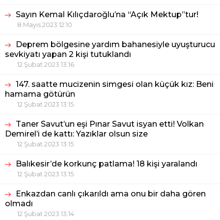
Sayın Kemal Kılıçdaroğlu’na “Açık Mektup”tur!
8 Mayıs 2023 12:10
Deprem bölgesine yardım bahanesiyle uyuşturucu
sevkiyatı yapan 2 kişi tutuklandı
12 Şubat 2023 13:16
147. saatte mucizenin simgesi olan küçük kız: Beni
hamama götürün
12 Şubat 2023 13:15
Taner Savut’un eşi Pınar Savut isyan etti! Volkan
Demirel’i de kattı: Yazıklar olsun size
12 Şubat 2023 13:15
Balıkesir’de korkunç patlama! 18 kişi yaralandı
12 Şubat 2023 13:15
Enkazdan canlı çıkarıldı ama onu bir daha gören
olmadı
12 Şubat 2023 13:14