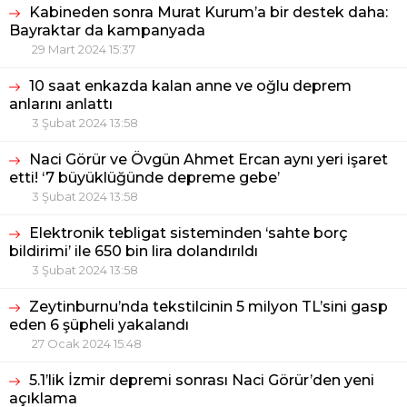
Kabineden sonra Murat Kurum’a bir destek daha:
Bayraktar da kampanyada
29 Mart 2024 15:37
10 saat enkazda kalan anne ve oğlu deprem
anlarını anlattı
3 Şubat 2024 13:58
Naci Görür ve Övgün Ahmet Ercan aynı yeri işaret
etti! ‘7 büyüklüğünde depreme gebe’
3 Şubat 2024 13:58
Elektronik tebligat sisteminden ‘sahte borç
bildirimi’ ile 650 bin lira dolandırıldı
3 Şubat 2024 13:58
Zeytinburnu’nda tekstilcinin 5 milyon TL’sini gasp
eden 6 şüpheli yakalandı
27 Ocak 2024 15:48
5.1’lik İzmir depremi sonrası Naci Görür’den yeni
açıklama