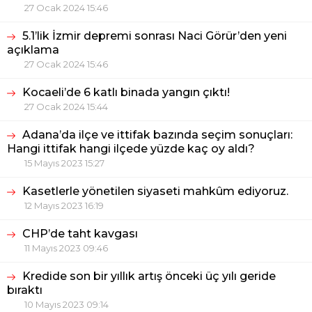
27 Ocak 2024 15:46
5.1’lik İzmir depremi sonrası Naci Görür’den yeni
açıklama
27 Ocak 2024 15:46
Kocaeli’de 6 katlı binada yangın çıktı!
27 Ocak 2024 15:44
Adana’da ilçe ve ittifak bazında seçim sonuçları:
Hangi ittifak hangi ilçede yüzde kaç oy aldı?
15 Mayıs 2023 15:27
Kasetlerle yönetilen siyaseti mahkûm ediyoruz.
12 Mayıs 2023 16:19
CHP’de taht kavgası
11 Mayıs 2023 09:46
Kredide son bir yıllık artış önceki üç yılı geride
bıraktı
10 Mayıs 2023 09:14