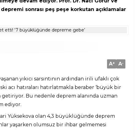
ilmeye devam ediyor. Prof. Dr. Naci Görür ve
 depremi sonrası peş peşe korkutan açıklamalar
A
+
A
-
anan yıkıcı sarsıntının ardından irili ufaklı çok
ki acı hatıraları hatırlatmakla beraber ‘büyük bir
ra getiriyor. Bu nedenle deprem alanında uzman
m ediyor.
kari Yüksekova olan 4,3 büyüklüğünde deprem
anlar yaşarken olumsuz bir ihbar gelmemesi