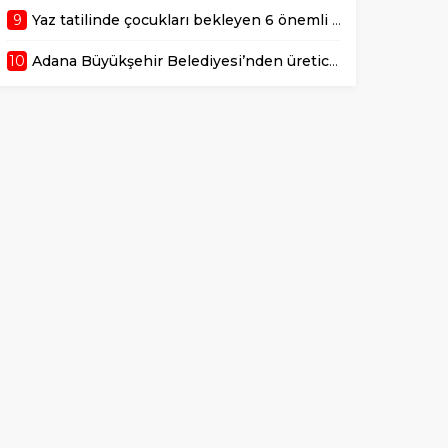
9
Yaz tatilinde çocukları bekleyen 6 önemli sağlık riski!
10
Adana Büyükşehir Belediyesi’nden üreticiye 168 adet süt sağım makinesi