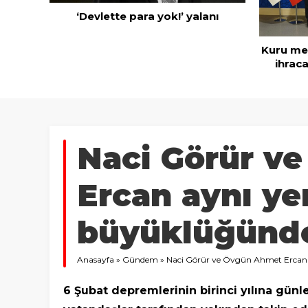
‘Devlette para yok!’ yalanı
rünen
azineyi
Kuru mey
ihraca
Naci Görür v
Ercan aynı yeri
büyüklüğünd
Anasayfa
»
Gündem
»
Naci Görür ve Övgün Ahmet Ercan ay
6 Şubat depremlerinin birinci yılına gün