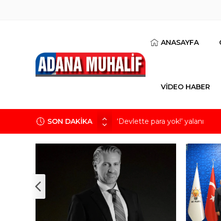
ANASAYFA
VİDEO HABER
SON DAKİKA
‘Devlette para yok!’ yalanı
Kuru meyve sektörü 2 milyar do
Mobilya ihracatında Avrupa iv
Göz için “Akıllı Mercek” herke
Devletin iki bilançosu: Görünen