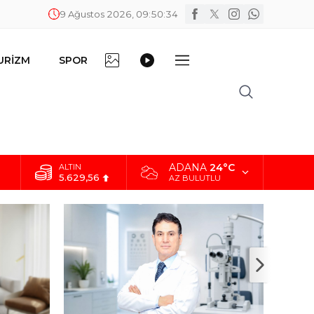
9 Ağustos 2026, 09:50:35
FOTO
VİDEO
URİZM
SPOR
DİĞER
GALERİ
GALERİ
ADANA
24°C
ALTIN
5.629,56
AZ BULUTLU
BİST
10.824,63
DOLAR
42,2340
EURO
48,8802