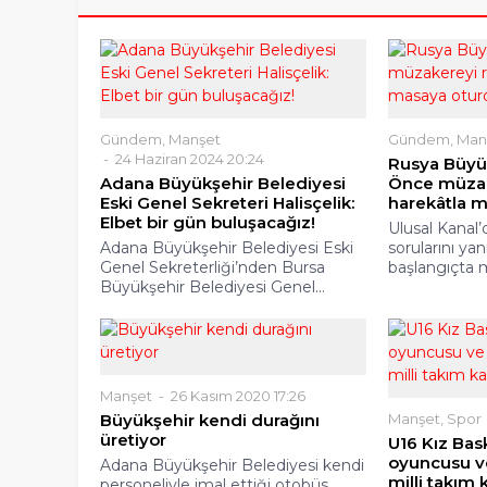
Gündem
,
Manşet
Gündem
,
Man
24 Haziran 2024 20:24
Rusya Büyük
Adana Büyükşehir Belediyesi
Önce müzake
Eski Genel Sekreteri Halisçelik:
harekâtla m
Elbet bir gün buluşacağız!
Ulusal Kanal
Adana Büyükşehir Belediyesi Eski
sorularını ya
Genel Sekreterliği’nden Bursa
başlangıçta 
Büyükşehir Belediyesi Genel...
Manşet
26 Kasım 2020 17:26
Büyükşehir kendi durağını
Manşet
,
Spor
üretiyor
U16 Kız Bas
oyuncusu v
Adana Büyükşehir Belediyesi kendi
milli takım
personeliyle imal ettiği otobüs