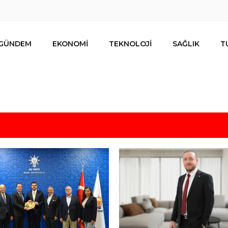
GÜNDEM
EKONOMİ
TEKNOLOJİ
SAĞLIK
T
lar ihracat hedefi için Ankara’dan destek istedi
mesi
s için uygun mu?
 bütçe, bütçe dışı riskler ve hazineyi bekleyen yük