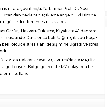
simlere çevrilmişti. Yerbilimci Prof. Dr. Naci
Ercan’dan beklenen açıklamalar geldi. İki isim de
arın göz ardı edilmemesini savundu.
i Görür, “Hakkari-Çukurca, Kayalık’ta 4,1 deprem
nın üstünde. Daha önce belirttiğim gibi, bu kuşak
lli ölçüde stres alanı değişimine uğradı ve stres
edi.
06.09’da Hakkari- Kayalık Çukurca’da ola M4,1 lik
 gösteriyor. Bölge gelecekte M7 dolayında bir
lerini kullandı.
n