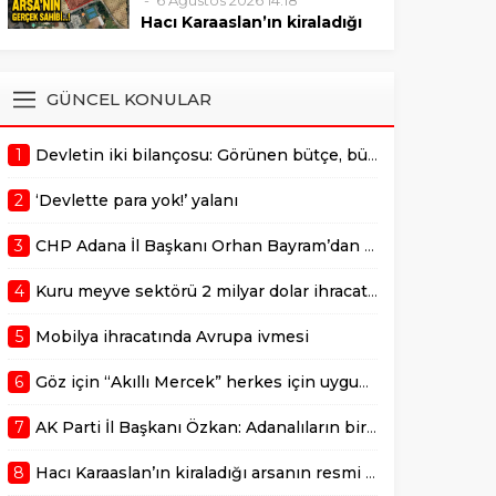
6 Ağustos 2026 14:18
sonrasında verilmelidir."
Mustafa Özkan, Çukurova’da
Hacı Karaaslan’ın kiraladığı
bulunan değerli bir arazinin 10
arsanın resmi kiracısı bakın
yıllığına kiraya verilmesiyle ilgili
kim çıktı!
gerçekleştirilen ihale sürecine
ADANA –
GÜNCEL KONULAR
dair usulsüzlük şüphelerini
AdanaMedyaHaber.com’da
gündeme taşıdı. Özkan,
yayımlanan habere göre,
sürecin takipçisi olduklarını
1
Devletin iki bilançosu: Görünen bütçe, bütçe dışı riskler ve hazineyi bekleyen yük
geçtiğimiz günlerde
belirterek,...
kamuoyunda gündem olan
2
‘Devlette para yok!’ yalanı
Adana Büyükşehir
Belediyesi’ne ait Kurttepe
3
CHP Adana İl Başkanı Orhan Bayram’dan AK Parti İl Başkanı Mustafa Özkan’a cevap!
bölgesindeki yaklaşık 7,5
dönümlük arazinin
4
Kuru meyve sektörü 2 milyar dolar ihracat hedefi için Ankara’dan destek istedi
kiralanmasına ilişkin yeni
detaylar ortaya çıktı. Haberde,
5
Mobilya ihracatında Avrupa ivmesi
söz konusu...
6
Göz için “Akıllı Mercek” herkes için uygun mu?
7
AK Parti İl Başkanı Özkan: Adanalıların bir metrekare malını kimseye yedirmeyiz!
8
Hacı Karaaslan’ın kiraladığı arsanın resmi kiracısı bakın kim çıktı!