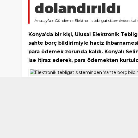
dolandırıldı
Anasayfa
»
Gündem
»
Elektronik tebligat sisteminden ‘sahte
Konya’da bir kişi, Ulusal Elektronik Tebl
sahte borç bildirimiyle haciz ihbarnamesi
para ödemek zorunda kaldı. Konyalı Selim
ise itiraz ederek, para ödemekten kurtul
3 ŞUBAT 2024 13:58
Olay, geçtiğimiz yıl merkez Selçuklu ilçesi
için internetten araştırma yapan Selim Tunc