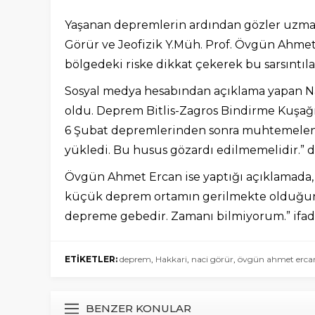
Yaşanan depremlerin ardından gözler uzman i
Görür ve Jeofizik Y.Müh. Prof. Övgün Ahmet 
bölgedeki riske dikkat çekerek bu sarsıntıl
Sosyal medya hesabından açıklama yapan Nac
oldu. Deprem Bitlis-Zagros Bindirme Kuşağı
6 Şubat depremlerinden sonra muhtemelen be
yükledi. Bu husus gözardı edilmemelidir.” d
Övgün Ahmet Ercan ise yaptığı açıklamada, “
küçük deprem ortamın gerilmekte olduğunu
depreme gebedir. Zamanı bilmiyorum.” ifade
ETİKETLER:
deprem
,
Hakkari
,
naci görür
,
övgün ahmet erca
BENZER KONULAR