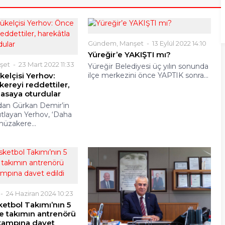
Gündem
,
Manşet
13 Eylül 2022 14:10
Yüreğir’e YAKIŞTI mı?
şet
23 Mart 2022 11:33
Yüreğir Belediyesi üç yılın sonunda
elçisi Yerhov:
ilçe merkezini önce YAPTIK sonra...
reyi reddettiler,
asaya oturdular
’dan Gürkan Demir’in
nıtlayan Yerhov, ‘Daha
müzakere...
24 Haziran 2024 10:23
ketbol Takımı’nın 5
e takımın antrenörü
 kampına davet