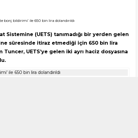
 borç bildirimi’ ile 650 bin lira dolandırıldı
igat Sistemine (UETS) tanımadığı bir yerden gelen
ne süresinde itiraz etmediği için 650 bin lira
 Tuncer, UETS’ye gelen iki ayrı haciz dosyasına
du.
A
+
A
-
nde meydana geldi. Edinilen bilgiye göre, araç almak
er, beğendiği bir aracı incelemeye başladı.