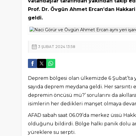
vatandaşlar tarafından yakından takip ed
Prof. Dr. Övgün Ahmet Ercan’dan Hakkari
geldi.
3 ŞUBAT 2024 13:58
Deprem bölgesi olan ülkemizde 6 Şubat’ta yaş
sayıda deprem meydana geldi. Her sarsıntı es
depremin öncüsü mü?’ sorularını da akılla
isimlerin her dedikleri manşet olmaya deva
AFAD sabah saat 06.09’da merkez üssü Hak
olduğunu bildirdi. Bölge halkı panik dolu 
yüreklere su serpti.