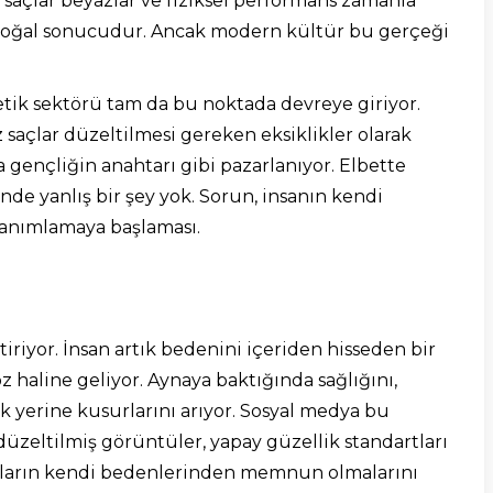
, saçlar beyazlar ve fiziksel performans zamanla
ın doğal sonucudur. Ancak modern kültür bu gerçeği
etik sektörü tam da bu noktada devreye giriyor.
z saçlar düzeltilmesi gereken eksiklikler olarak
 gençliğin anahtarı gibi pazarlanıyor. Elbette
de yanlış bir şey yok. Sorun, insanın kendi
anımlamaya başlaması.
riyor. İnsan artık bedenini içeriden hisseden bir
z haline geliyor. Aynaya baktığında sağlığını,
yerine kusurlarını arıyor. Sosyal medya bu
düzeltilmiş görüntüler, yapay güzellik standartları
sanların kendi bedenlerinden memnun olmalarını