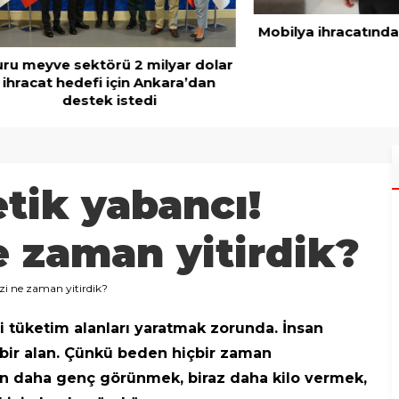
Mobilya ihracatında Avrup
ve sektörü 2 milyar dolar
t hedefi için Ankara’dan
destek istedi
tik yabancı!
 zaman yitirdik?
zi ne zaman yitirdik?
i tüketim alanları yaratmak zorunda. İnsan
bir alan. Çünkü beden hiçbir zaman
an daha genç görünmek, biraz daha kilo vermek,