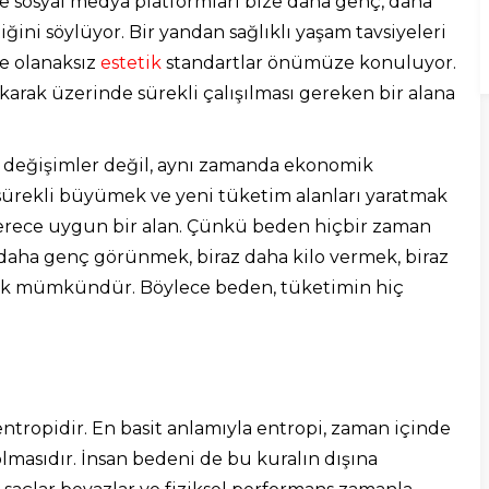
i ve sosyal medya platformları bize daha genç, daha
ğini söylüyor. Bir yandan sağlıklı yaşam tavsiyeleri
se olanaksız
estetik
standartlar önümüze konuluyor.
karak üzerinde sürekli çalışılması gereken bir alana
 değişimler değil, aynı zamanda ekonomik
 sürekli büyümek ve yeni tüketim alanları yaratmak
derece uygun bir alan. Çünkü beden hiçbir zaman
daha genç görünmek, biraz daha kilo vermek, biraz
mak mümkündür. Böylece beden, tüketimin hiç
entropidir. En basit anlamıyla entropi, zaman içinde
masıdır. İnsan bedeni de bu kuralın dışına