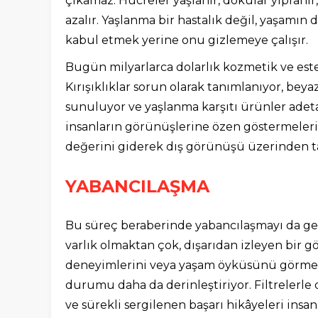
çıkamaz. Hücreler yaşlanır, dokular yıpranır
azalır. Yaşlanma bir hastalık değil, yaşam
kabul etmek yerine onu gizlemeye çalışır.
Bugün milyarlarca dolarlık kozmetik ve est
Kırışıklıklar sorun olarak tanımlanıyor, beya
sunuluyor ve yaşlanma karşıtı ürünler adeta
insanların görünüşlerine özen göstermelerin
değerini giderek dış görünüşü üzerinden t
YABANCILAŞMA
Bu süreç beraberinde yabancılaşmayı da geti
varlık olmaktan çok, dışarıdan izleyen bir gö
deneyimlerini veya yaşam öyküsünü görmek 
durumu daha da derinleştiriyor. Filtrelerle 
ve sürekli sergilenen başarı hikâyeleri in