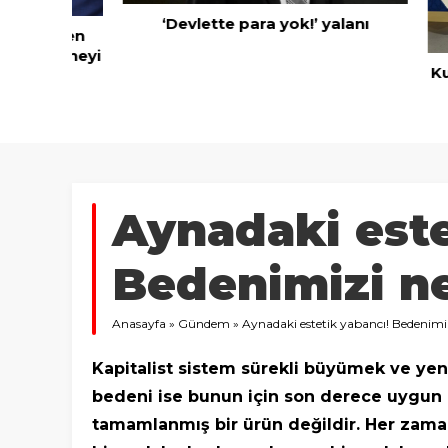
‘Devlette para yok!’ yalanı
rünen
azineyi
Kuru mey
ihraca
Aynadaki este
Bedenimizi ne
Anasayfa
»
Gündem
»
Aynadaki estetik yabancı! Bedenimi
Kapitalist sistem sürekli büyümek ve yen
bedeni ise bunun için son derece uygun 
tamamlanmış bir ürün değildir. Her zam