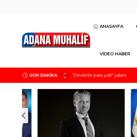
ANASAYFA
VİDEO HABER
SON DAKİKA
‘Devlette para yok!’ yalanı
Kuru meyve sektörü 2 milyar do
Mobilya ihracatında Avrupa iv
Göz için “Akıllı Mercek” herke
Devletin iki bilançosu: Görünen