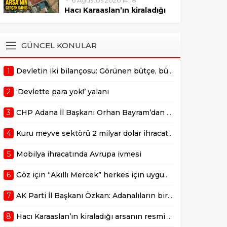
6 Ağustos 2026 14:18
sonrasında verilmelidir."
Mustafa Özkan, Çukurova’da
Hacı Karaaslan’ın kiraladığı
bulunan değerli bir arazinin 10
arsanın resmi kiracısı bakın
yıllığına kiraya verilmesiyle ilgili
kim çıktı!
gerçekleştirilen ihale sürecine
ADANA –
GÜNCEL KONULAR
dair usulsüzlük şüphelerini
AdanaMedyaHaber.com’da
gündeme taşıdı. Özkan,
yayımlanan habere göre,
sürecin takipçisi olduklarını
1
Devletin iki bilançosu: Görünen bütçe, bütçe dışı riskler ve hazineyi bekleyen yük
geçtiğimiz günlerde
belirterek,...
kamuoyunda gündem olan
2
‘Devlette para yok!’ yalanı
Adana Büyükşehir
Belediyesi’ne ait Kurttepe
3
CHP Adana İl Başkanı Orhan Bayram’dan AK Parti İl Başkanı Mustafa Özkan’a cevap!
bölgesindeki yaklaşık 7,5
dönümlük arazinin
4
Kuru meyve sektörü 2 milyar dolar ihracat hedefi için Ankara’dan destek istedi
kiralanmasına ilişkin yeni
detaylar ortaya çıktı. Haberde,
5
Mobilya ihracatında Avrupa ivmesi
söz konusu...
6
Göz için “Akıllı Mercek” herkes için uygun mu?
7
AK Parti İl Başkanı Özkan: Adanalıların bir metrekare malını kimseye yedirmeyiz!
8
Hacı Karaaslan’ın kiraladığı arsanın resmi kiracısı bakın kim çıktı!