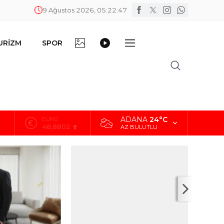
9 Ağustos 2026, 05:22:48
FOTO
VİDEO
URİZM
SPOR
DİĞER
GALERİ
GALERİ
ADANA
24°C
ALTIN
5.629,56
AZ BULUTLU
BİST
10.824,63
DOLAR
42,2340
EURO
48,8802