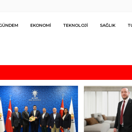
GÜNDEM
EKONOMİ
TEKNOLOJİ
SAĞLIK
T
lar ihracat hedefi için Ankara’dan destek istedi
mesi
s için uygun mu?
 bütçe, bütçe dışı riskler ve hazineyi bekleyen yük