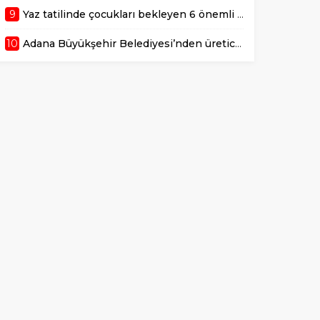
9
Yaz tatilinde çocukları bekleyen 6 önemli sağlık riski!
10
Adana Büyükşehir Belediyesi’nden üreticiye 168 adet süt sağım makinesi