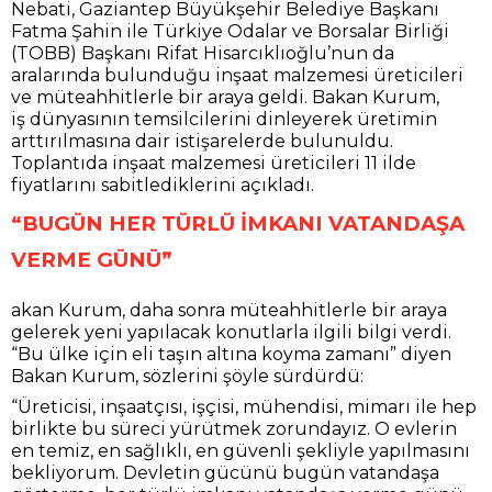
Nebati, Gaziantep Büyükşehir Belediye Başkanı
Fatma Şahin ile Türkiye Odalar ve Borsalar Birliği
(TOBB) Başkanı Rifat Hisarcıklıoğlu’nun da
aralarında bulunduğu inşaat malzemesi üreticileri
ve müteahhitlerle bir araya geldi. Bakan Kurum,
iş dünyasının temsilcilerini dinleyerek üretimin
arttırılmasına dair istişarelerde bulunuldu.
Toplantıda inşaat malzemesi üreticileri 11 ilde
fiyatlarını sabitlediklerini açıkladı.
“BUGÜN HER TÜRLÜ İMKANI VATANDAŞA
VERME GÜNÜ”
akan Kurum, daha sonra müteahhitlerle bir araya
gelerek yeni yapılacak konutlarla ilgili bilgi verdi.
“Bu ülke için eli taşın altına koyma zamanı” diyen
Bakan Kurum, sözlerini şöyle sürdürdü:
“Üreticisi, inşaatçısı, işçisi, mühendisi, mimarı ile hep
birlikte bu süreci yürütmek zorundayız. O evlerin
en temiz, en sağlıklı, en güvenli şekliyle yapılmasını
bekliyorum. Devletin gücünü bugün vatandaşa