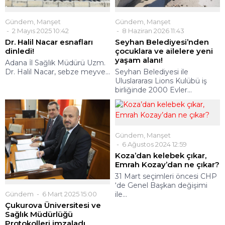
Gündem
,
Manşet
Gündem
,
Manşet
8 Haziran 2026 11:43
2 Mayıs 2025 10:42
Seyhan Belediyesi’nden
Dr. Halil Nacar esnafları
çocuklara ve ailelere yeni
dinledi!
yaşam alanı!
Adana İl Sağlık Müdürü Uzm.
Seyhan Belediyesi ile
Dr. Halil Nacar, sebze meyve...
Uluslararası Lions Kulübü iş
birliğinde 2000 Evler...
Gündem
,
Manşet
6 Ağustos 2024 12:59
Koza’dan kelebek çıkar,
Emrah Kozay’dan ne çıkar?
31 Mart seçimleri öncesi CHP
‘de Genel Başkan değişimi
Gündem
6 Mart 2025 15:00
ile...
Çukurova Üniversitesi ve
Sağlık Müdürlüğü
Protokolleri imzaladı