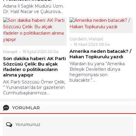
Adana İl Sağlık Müdürü Uzm.
Dr. Halil Nacar ve Çukurova...
Gündem
,
Manşet
19 Mart 2023 09:04
Amerika neden batacak? /
Manşet
19 Eylül 2020 20:04
Hakan Topkurulu yazdı
Son dakika haberi: AK Parti
Sözcüsü Çelik: Bu alçak
Yıllardan bu yana “Amerika
ifadeler o politikacıların
Birleşik Devletleri dünya
alnına yapışır
hegemonyası son
bulacaktır.”...
AK Parti Sözcüsü Ömer Çelik,
‘’ Yunanistan’da bir gazetenin
Cumhurbaşkanımıza...
YORUMLAR