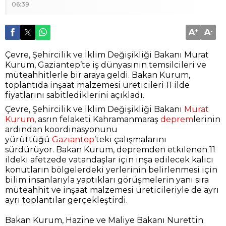
06:39
A
+
A
-
Çevre, Şehircilik ve İklim Değişikliği Bakanı Murat
Kurum, Gaziantep’te iş dünyasının temsilcileri ve
müteahhitlerle bir araya geldi. Bakan Kurum,
toplantıda inşaat malzemesi üreticileri 11 ilde
fiyatlarını sabitlediklerini açıkladı.
Çevre, Şehircilik ve İklim Değişikliği Bakanı
Murat
Kurum
, asrın felaketi Kahramanmaraş
deprem
lerinin
ardından koordinasyonunu
yürüttüğü
Gaziantep
’teki çalışmalarını
sürdürüyor. Bakan Kurum, depremden etkilenen 11
ildeki afetzede vatandaşlar için inşa edilecek kalıcı
konutların bölgelerdeki yerlerinin belirlenmesi için
bilim insanlarıyla yaptıkları görüşmelerin yanı sıra
müteahhit ve inşaat malzemesi üreticileriyle de ayrı
ayrı toplantılar gerçekleştirdi.
Bakan Kurum, Hazine ve Maliye Bakanı Nurettin