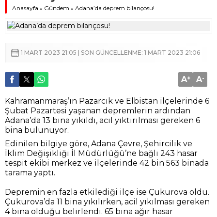
Anasayfa
»
Gündem
»
Adana’da deprem bilançosu!
1 MART 2023 21:05 | SON GÜNCELLENME: 1 MART 2023 21:06
A
+
A
-
Kahramanmaraş’ın Pazarcık ve Elbistan ilçelerinde 6
Şubat Pazartesi yaşanan depremlerin ardından
Adana’da 13 bina yıkıldı, acil yıktırılması gereken 6
bina bulunuyor.
Edinilen bilgiye göre, Adana Çevre, Şehircilik ve
İklim Değişikliği İl Müdürlüğü’ne bağlı 243 hasar
tespit ekibi merkez ve ilçelerinde 42 bin 563 binada
tarama yaptı.
Depremin en fazla etkilediği ilçe ise Çukurova oldu.
Çukurova’da 11 bina yıkılırken, acil yıkılması gereken
4 bina olduğu belirlendi. 65 bina ağır hasar