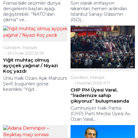
Fransa’daki seçimler dünya
Son olarak enflasyon
dengelerini baştan aşağı
rakamları, hemen ardından
değiştirebilir. “NATO’dan
İstanbul Sanayi Odası’nın
çıkma” ve...
(İSO)...
Gündem
,
Manşet
24 Ocak 2021 22:59
Yiğit muhtaç olmuş
ayçiçek yağına! / Niyazi
Koç yazdı
Gündem
,
Manşet
Ünlü Halk Ozanı Aşık Mahzuni
1 Haziran 2026 11:17
Şerif, bugünleri görse
kesinlikle “Yiğit...
CHP PM Üyesi Varal,
“İrademize sahip
çıkıyoruz” buluşmasında
Cumhuriyet Halk Partisi
(CHP) Parti Meclisi Üyesi Av.
Ozan Varal,...