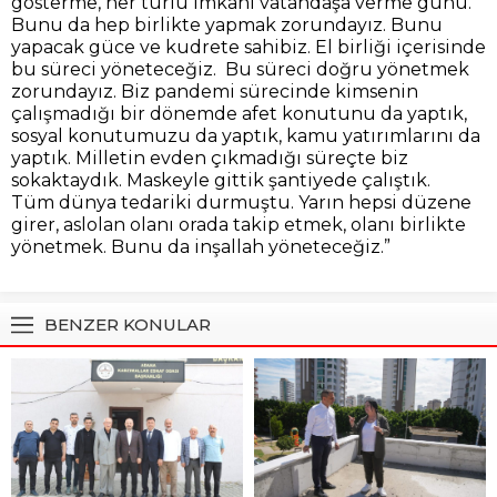
gösterme, her türlü imkanı vatandaşa verme günü.
Bunu da hep birlikte yapmak zorundayız. Bunu
yapacak güce ve kudrete sahibiz. El birliği içerisinde
bu süreci yöneteceğiz. Bu süreci doğru yönetmek
zorundayız. Biz pandemi sürecinde kimsenin
çalışmadığı bir dönemde afet konutunu da yaptık,
sosyal konutumuzu da yaptık, kamu yatırımlarını da
yaptık. Milletin evden çıkmadığı süreçte biz
sokaktaydık. Maskeyle gittik şantiyede çalıştık.
Tüm dünya tedariki durmuştu. Yarın hepsi düzene
girer, aslolan olanı orada takip etmek, olanı birlikte
yönetmek. Bunu da inşallah yöneteceğiz.”
BENZER KONULAR