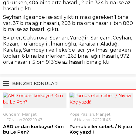
görürken, 404 bina orta hasarlı, 2 bin 324 bina ise az
hasarlı çıktı.
Seyhan ilçesinde ise acil yıktırılması gereken 1 bina
var, 37 bina ağır hasarlı, 203 bina orta hasarlı, bin 880
bina ise az hasarlı çıktı.
Ekipler, Çukurova, Seyhan, Yüreğir, Sarıçam, Ceyhan,
Kozan, Tufanbeyli , İmamoğlu, Karaisalı, Aladağ,
Karataş, Saimbeyli ve Feke’de acil yıkılması gereken
toplam 6 bina belirlerken, 263 bina ağır hasarlı, 972
orta hasarlı, 5 bin 913’de az hasarlı bina çıktı.
BENZER KONULAR
Gündem
,
Manşet
Köşe Yazıları
,
Manşet
17 Nisan 2022 10:47
6 Haziran 2022 11:43
ABD ondan korkuyor! Kim
Pamuk eller cebe!.. / Niyazi
bu Le Pen?
Koç yazdı!