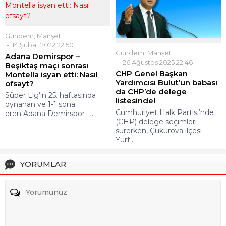
Gündem
,
Manşet
14 Şubat 2022 22:50
Gündem
,
Manşet
Adana Demirspor –
26 Ağustos 2025 22:46
Beşiktaş maçı sonrası
CHP Genel Başkan
Montella isyan etti: Nasıl
Yardımcısı Bulut’un babası
ofsayt?
da CHP’de delege
Süper Lig‘in 25. haftasında
listesinde!
oynanan ve 1-1 sona
Cumhuriyet Halk Partisi’nde
eren Adana Demirspor –...
(CHP) delege seçimleri
sürerken, Çukurova ilçesi
Yurt...
YORUMLAR