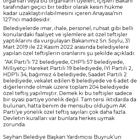
organları veya bu organların üyeleri, İçişleri Bakanı
tarafından geçici bir tedbir olarak kesin hükme
kadar uzaklaştırılabilmesini içeren Anayasa’nın
127’nci maddesidir.
Belediyelerde imar, ihale, personel, ruhsat gibi belli
konulardaki faaliyet ve işlemlere ait özel teftişler
yaptıklarını da vurgulayan Bakanımız Sn. Soylu, 31
Mart 2019 ile 22 Kasım 2022 arasında belediyelere
yapılan özel teftişlerin oranlarını şu şekilde açıkladı:
“AK Parti’li 72 belediyede, CHP’li 57 belediyede,
Milliyetçi Hareket Partili 19 belediyede, İYİ Partili 2,
HDP’li 34, bağımsız 4 belediyede, Saadet Partili 2
belediyede, vekalet edilen 8 belediyede ve 6 adet de
diğerlerinde olmak üzere toplam 204 belediyede
özel teftiş yapılmıştır. Demek ki bu teftişler sadece
bir siyasi partiye yönelik değil. Tam tersi iktidarda da
bulunan, hatta benim de mensubu olduğum AK
Parti’ye yönelik özel teftiş sayıları çok daha fazla.
Devletin kuralları var bunlara herkes uymak
zorunda.
Seyhan Belediye Başkan Yardımcısı Buyruk’un