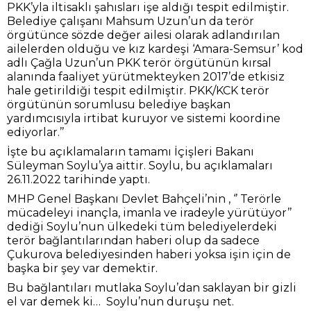
PKK’yla iltisaklı şahısları işe aldığı tespit edilmiştir.
Belediye çalışanı Mahsum Uzun’un da terör
örgütünce sözde değer ailesi olarak adlandırılan
ailelerden olduğu ve kız kardeşi ‘Amara-Semsur’ kod
adlı Çağla Uzun’un PKK terör örgütünün kırsal
alanında faaliyet yürütmekteyken 2017’de etkisiz
hale getirildiği tespit edilmiştir. PKK/KCK terör
örgütünün sorumlusu belediye başkan
yardımcısıyla irtibat kuruyor ve sistemi koordine
ediyorlar.’’
İşte bu açıklamaların tamamı İçişleri Bakanı
Süleyman Soylu’ya aittir. Soylu, bu açıklamaları
26.11.2022 tarihinde yaptı.
MHP Genel Başkanı Devlet Bahçeli’nin , ‘’ Terörle
mücadeleyi inançla, imanla ve iradeyle yürütüyor’’
dediği Soylu’nun ülkedeki tüm belediyelerdeki
terör bağlantılarından haberi olup da sadece
Çukurova belediyesinden haberi yoksa işin için de
başka bir şey var demektir.
Bu bağlantıları mutlaka Soylu’dan saklayan bir gizli
el var demek ki… Soylu’nun duruşu net.