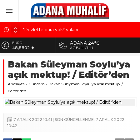
‘Devlette para yok!’ yalanı
Kuru meyve sektörü 2 milyar dolar ihracat hedefi
ADANA
24°C
ALTIN
için Ankara’dan destek istedi
5.629,56
AZ BULUTLU
Mobilya ihracatında Avrupa ivmesi
BİST
Bakan Süleyman Soylu’ya
10.824,63
Göz için “Akıllı Mercek” herkes için uygun mu?
açık mektup! / Editör’den
Devletin iki bilançosu: Görünen bütçe, bütçe dışı
DOLAR
42,2340
riskler ve hazineyi bekleyen yük
Anasayfa
»
Gündem
»
Bakan Süleyman Soylu’ya açık mektup! /
EURO
Editör’den
48,8802
7 ARALIK 2022 10:41 | SON GÜNCELLENME: 7 ARALIK 2022
10:42