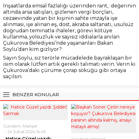
İnşaatlarda emsal fazlalığı üzerinden rant, değerinin
altında arsa satışları, gizlenen vergi borçları,
cezaevinde yatan bir kişinin sahte imzayla işe
alınması, işe alınan eş, dost, akraba saltanatı, usulsüz
doğrudan teminatla ihaleler, görevi kötüye
kullanma, yolsuzluk ve sayısız iddialarla anılan
Çukurova Belediyesi’nde yaşananları Bakan
Soylu’dan kim gizliyor?
Sayın Soylu, siz terörle mücadelede bayraklaşan bir
isim olarak lütfen artık gerekli talimatı verin. Verin ki
Çukurova’daki çürüme çorap söküğü gibi ortaya
saçılsın.
BENZER KONULAR
Gündem
,
Manşet
24 Şubat 2024 14:45
Hatice Güzel yazdı: