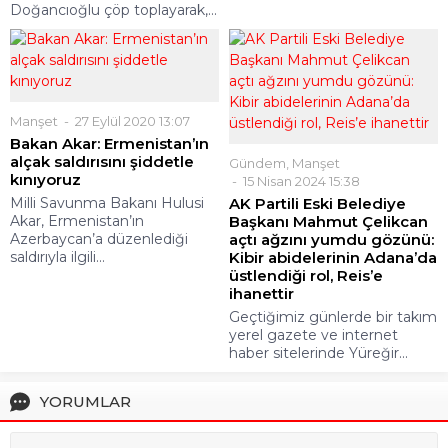
Doğancıoğlu çöp toplayarak,...
Manşet
27 Eylül 2020 13:07
Bakan Akar: Ermenistan’ın
alçak saldırısını şiddetle
Gündem
,
Manşet
kınıyoruz
15 Nisan 2024 15:38
Milli Savunma Bakanı Hulusi
AK Partili Eski Belediye
Akar, Ermenistan’ın
Başkanı Mahmut Çelikcan
Azerbaycan’a düzenlediği
açtı ağzını yumdu gözünü:
saldırıyla ilgili...
Kibir abidelerinin Adana’da
üstlendiği rol, Reis’e
ihanettir
Geçtiğimiz günlerde bir takım
yerel gazete ve internet
haber sitelerinde Yüreğir...
YORUMLAR