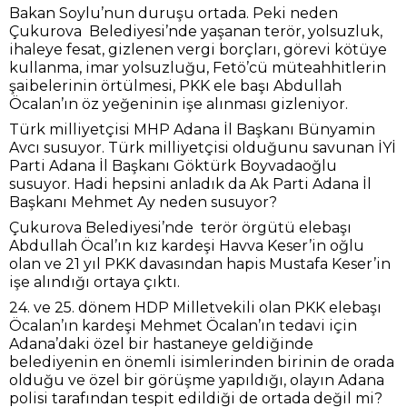
Bakan Soylu’nun duruşu ortada. Peki neden
Çukurova Belediyesi’nde yaşanan terör, yolsuzluk,
ihaleye fesat, gizlenen vergi borçları, görevi kötüye
kullanma, imar yolsuzluğu, Fetö’cü müteahhitlerin
şaibelerinin örtülmesi, PKK ele başı Abdullah
Öcalan’ın öz yeğeninin işe alınması gizleniyor.
Türk milliyetçisi MHP Adana İl Başkanı Bünyamin
Avcı susuyor. Türk milliyetçisi olduğunu savunan İYİ
Parti Adana İl Başkanı Göktürk Boyvadaoğlu
susuyor. Hadi hepsini anladık da Ak Parti Adana İl
Başkanı Mehmet Ay neden susuyor?
Çukurova Belediyesi’nde terör örgütü elebaşı
Abdullah Öcal’ın kız kardeşi Havva Keser’in oğlu
olan ve 21 yıl PKK davasından hapis Mustafa Keser’in
işe alındığı ortaya çıktı.
24. ve 25. dönem HDP Milletvekili olan PKK elebaşı
Öcalan’ın kardeşi Mehmet Öcalan’ın tedavi için
Adana’daki özel bir hastaneye geldiğinde
belediyenin en önemli isimlerinden birinin de orada
olduğu ve özel bir görüşme yapıldığı, olayın Adana
polisi tarafından tespit edildiği de ortada değil mi?