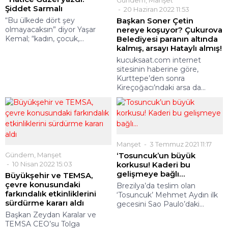
Gündem
,
Manşet
Şiddet Sarmalı
20 Haziran 2022 11:53
“Bu ülkede dört şey
Başkan Soner Çetin
olmayacaksın” diyor Yaşar
nereye koşuyor? Çukurova
Kemal; “kadın, çocuk,...
Belediyesi paranın altında
kalmış, arsayı Hataylı almış!
kucuksaat.com internet
sitesinin haberine göre,
Kurttepe’den sonra
Kireçoğacı’ndaki arsa da...
Manşet
3 Temmuz 2021 11:17
Gündem
,
Manşet
‘Tosuncuk’un büyük
10 Nisan 2022 15:03
korkusu! Kaderi bu
gelişmeye bağlı…
Büyükşehir ve TEMSA,
çevre konusundaki
Brezilya’da teslim olan
farkındalık etkinliklerini
‘Tosuncuk’ Mehmet Aydın ilk
sürdürme kararı aldı
gecesini Sao Paulo’daki...
Başkan Zeydan Karalar ve
TEMSA CEO’su Tolga