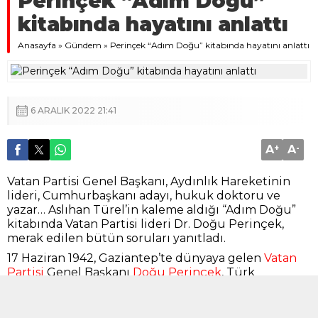
Perinçek “Adım Doğu”
kitabında hayatını anlattı
Anasayfa
»
Gündem
»
Perinçek “Adım Doğu” kitabında hayatını anlattı
6 ARALIK 2022 21:41
A
+
A
-
Vatan Partisi Genel Başkanı, Aydınlık Hareketinin
lideri, Cumhurbaşkanı adayı, hukuk doktoru ve
yazar… Aslıhan Türel’in kaleme aldığı “Adım Doğu”
kitabında Vatan Partisi lideri Dr. Doğu Perinçek,
merak edilen bütün soruları yanıtladı.
17 Haziran 1942, Gaziantep’te dünyaya gelen
Vatan
Partisi
Genel Başkanı
Doğu Perinçek
, Türk
siyasetine yön veren bir lider oldu ve olmaya da
devam ediyor. Aynı zamanda
Aydınlık
Hareketi
önderi, Cumhurbaşkanı adayı, hukuk