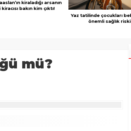
Adana Büyükşehir Belediy
ilinde çocukları bekleyen 6
üreticiye 168 adet süt
önemli sağlık riski!
makinesi
üğü mü?