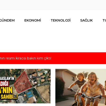
GÜNDEM
EKONOMİ
TEKNOLOJİ
SAĞLIK
T
nın resmi kiracısı bakın kim çıktı!
 6 önemli sağlık riski!
den üreticiye 168 adet süt sağım makinesi
erasyon! 832 kilo uyuşturucu, 425 bin hap ele geçirildi
nalıların bir metrekare malını kimseye yedirmeyiz!