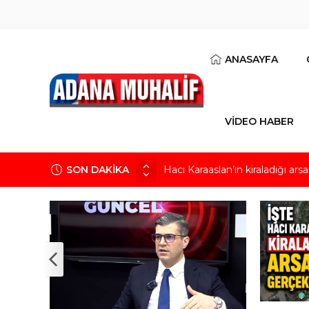
ANASAYFA
VİDEO HABER
SON DAKİKA
Hacı Karaaslan’ın kiraladığı arsa
Yaz tatilinde çocukları bekleyen
Adana Büyükşehir Belediyesi’n
71 İlde zehir tacirlerine dev op
AK Parti İl Başkanı Özkan: Ada