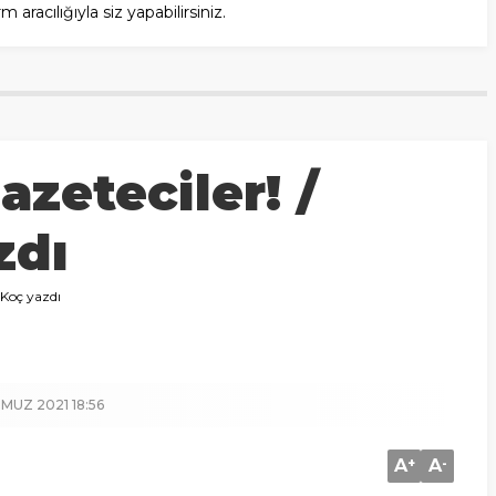
racılığıyla siz yapabilirsiniz.
zeteciler! /
zdı
 Koç yazdı
MUZ 2021 18:56
A
+
A
-