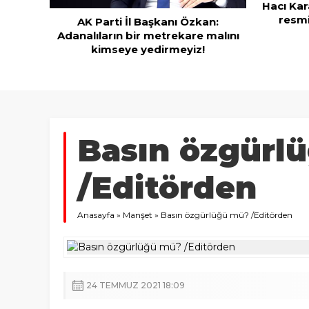
Hacı Karaaslan’ın kiraladığı arsanın
resmi kiracısı bakın kim çıktı!
n:
malını
Yaz tat
Basın özgürl
/Editörden
Anasayfa
»
Manşet
»
Basın özgürlüğü mü? /Editörden
24 TEMMUZ 2021 18:09