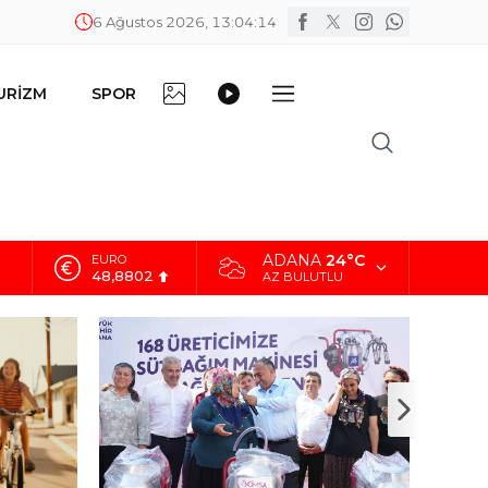
6 Ağustos 2026, 13:04:15
FOTO
VİDEO
URİZM
SPOR
DİĞER
GALERİ
GALERİ
ADANA
24°C
ALTIN
5.629,56
AZ BULUTLU
BİST
10.824,63
DOLAR
42,2340
EURO
48,8802