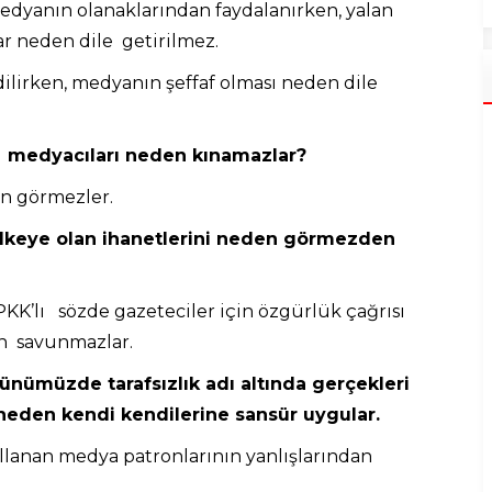
medyanın olanaklarından faydalanırken, yalan
r neden dile getirilmez.
ilirken, medyanın şeffaf olması neden dile
n medyacıları neden kınamazlar?
en görmezler.
 ülkeye olan ihanetlerini neden görmezden
KK’lı sözde gazeteciler için özgürlük çağrısı
en savunmazlar.
ünümüzde tarafsızlık adı altında gerçekleri
neden kendi kendilerine sansür uygular.
 kullanan medya patronlarının yanlışlarından