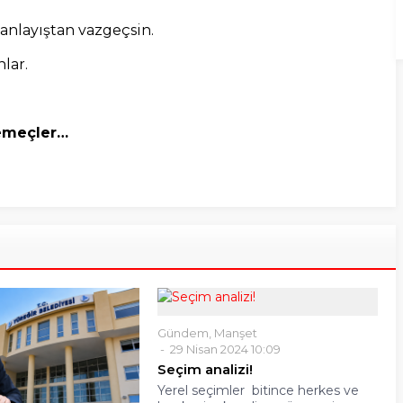
anlayıştan vazgeçsin.
nlar.
demeçler…
Gündem
,
Manşet
29 Nisan 2024 10:09
Seçim analizi!
Yerel seçimler bitince herkes ve