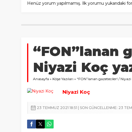
Henüz yorum yapılmamış. İlk yorumu yukarıdaki form a
“FON”lanan ga
Niyazi Koç ya
Anasayfa
»
Köşe Yazıları
»
“FON”lanan gazeteciler! / Niyazi
Niyazi Koç
23 TEMMUZ 2021 18:51 | SON GÜNCELLENME: 23 TEM