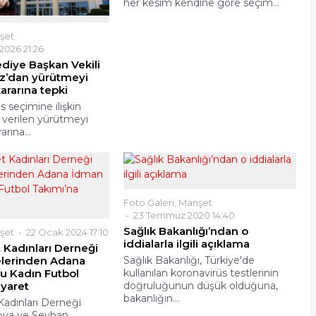
her kesim kendine göre seçim...
şet
026 21:26
ediye Başkan Vekili
az’dan yürütmeyi
rarına tepki
s seçimine ilişkin
erilen yürütmeyi
rına...
Foto Galeri
,
Manşet
23 Temmuz 2020 14:40
Sağlık Bakanlığı’ndan o
şet
22 Ocak 2024 17:10
iddialarla ilgili açıklama
Kadınları Derneği
lerinden Adana
Sağlık Bakanlığı, Türkiye'de
u Kadın Futbol
kullanılan koronavirüs testlerinin
iyaret
doğruluğunun düşük olduğuna,
bakanlığın...
adınları Derneği
ova ve Seyhan