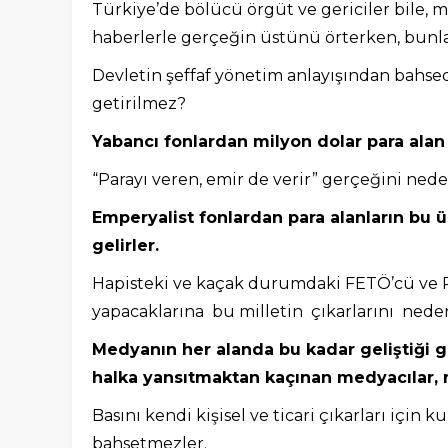
Türkiye’de bölücü örgüt ve gericiler bile, 
haberlerle gerçeğin üstünü örterken, bunla
Devletin şeffaf yönetim anlayışından bahsed
getirilmez?
Yabancı fonlardan milyon dolar para ala
“Parayı veren, emir de verir” gerçeğini ned
Emperyalist fonlardan para alanların bu
gelirler.
Hapisteki ve kaçak durumdaki FETÖ’cü ve P
yapacaklarına bu milletin çıkarlarını ned
Medyanın her alanda bu kadar geliştiği g
halka yansıtmaktan kaçınan medyacılar, 
Basını kendi kişisel ve ticari çıkarları için
bahsetmezler.