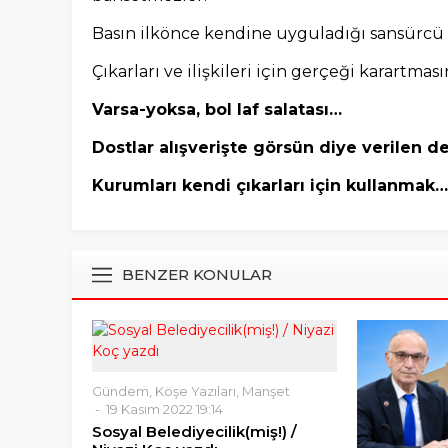
Basın ilkönce kendine uyguladığı sansürcü 
Çıkarları ve ilişkileri için gerçeği karartması
Varsa-yoksa, bol laf salatası…
Dostlar alışverişte görsün diye verilen 
Kurumları kendi çıkarları için kullanmak…
BENZER KONULAR
Gündem
,
Köşe Yazıları
,
Manşet
19 Kasım 2022 19:14
Sosyal Belediyecilik(miş!) /