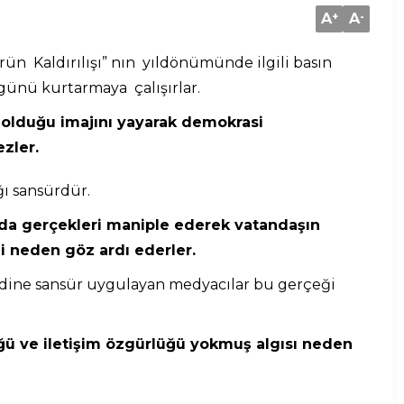
A
+
A
-
n Kaldırılışı” nın yıldönümünde ilgili basın
ünü kurtarmaya çalışırlar.
 olduğu imajını yayarak demokrasi
zler.
ı sansürdür.
tında gerçekleri maniple ederek vatandaşın
i neden göz ardı ederler.
ndine sansür uygulayan medyacılar bu gerçeği
ğü ve iletişim özgürlüğü yokmuş algısı neden