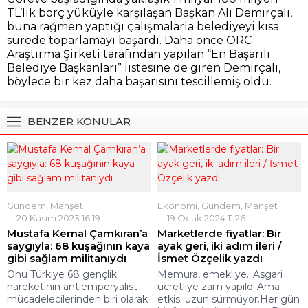
TL’lik borç yüküyle karşılaşan Başkan Ali Demirçalı,
buna rağmen yaptığı çalışmalarla belediyeyi kısa
sürede toparlamayı başardı. Daha önce ORC
Araştırma Şirketi tarafından yapılan “En Başarılı
Belediye Başkanları” listesine de giren Demirçalı,
böylece bir kez daha başarısını tescillemiş oldu.
BENZER KONULAR
Gündem
,
Manşet
Ekonomi
,
Gündem
,
Manşet
20 Kasım 2023 16:19
19 Ocak 2024 11:26
Mustafa Kemal Çamkıran’a
Marketlerde fiyatlar: Bir
saygıyla: 68 kuşağının kaya
ayak geri, iki adım ileri /
gibi sağlam militanıydı
İsmet Özçelik yazdı
Onu Türkiye 68 gençlik
Memura, emekliye…Asgari
hareketinin antiemperyalist
ücretliye zam yapıldı.Ama
mücadelecilerinden biri olarak
etkisi uzun sürmüyor.Her gün