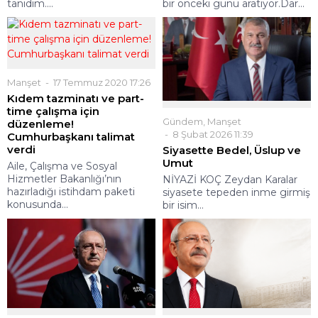
tanıdım....
bir önceki günü aratıyor.Dar...
Manşet
17 Temmuz 2020 17:26
Kıdem tazminatı ve part-
time çalışma için
Gündem
,
Manşet
düzenleme!
8 Şubat 2026 11:39
Cumhurbaşkanı talimat
verdi
Siyasette Bedel, Üslup ve
Umut
Aile, Çalışma ve Sosyal
Hizmetler Bakanlığı’nın
NİYAZİ KOÇ Zeydan Karalar
hazırladığı istihdam paketi
siyasete tepeden inme girmiş
konusunda...
bir isim...