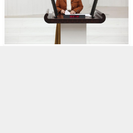
10 NISAN 2025 10:09
A
+
A
-
Cumhuriyet Halk Partisi (CHP) Adana Milletvekili Dr.
Müzeyyen Şevkin, küresel iklim krizinin tüm
dünyayı tehdit ettiği bu süreçte Türkiye’de hayata
geçirilmeye çalışılan ‘İklim Kanunu Teklifi’nin
sadece ticari ilişkileri düzenleyici olmasının kabul
edilemeyeceğini vurguladı.
Mecliste görüşmeleri süren ‘İklim Kanunu Teklifi’
üzerine parti grubu adına konuşan Dr. Şevkin,