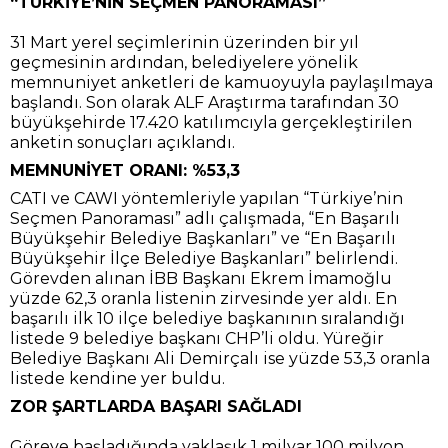
“TÜRKİYE’NİN SEÇMEN PANORAMASI”
31 Mart yerel seçimlerinin üzerinden bir yıl
geçmesinin ardından, belediyelere yönelik
memnuniyet anketleri de kamuoyuyla paylaşılmaya
başlandı. Son olarak ALF Araştırma tarafından 30
büyükşehirde 17.420 katılımcıyla gerçekleştirilen
anketin sonuçları açıklandı.
MEMNUNİYET ORANI: %53,3
CATI ve CAWI yöntemleriyle yapılan “Türkiye’nin
Seçmen Panoraması” adlı çalışmada, “En Başarılı
Büyükşehir Belediye Başkanları” ve “En Başarılı
Büyükşehir İlçe Belediye Başkanları” belirlendi.
Görevden alınan İBB Başkanı Ekrem İmamoğlu
yüzde 62,3 oranla listenin zirvesinde yer aldı. En
başarılı ilk 10 ilçe belediye başkanının sıralandığı
listede 9 belediye başkanı CHP’li oldu. Yüreğir
Belediye Başkanı Ali Demirçalı ise yüzde 53,3 oranla
listede kendine yer buldu.
ZOR ŞARTLARDA BAŞARI SAĞLADI
Göreve başladığında yaklaşık 1 milyar 100 milyon