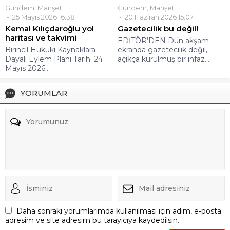
Gündem
,
Manşet
Gündem
,
Manşet
25 Mayıs 2026 16:38
20 Haziran 2026 15:07
Kemal Kılıçdaroğlu yol
Gazetecilik bu değil!
haritası ve takvimi
EDİTÖR’DEN Dün akşam
Birincil Hukuki Kaynaklara
ekranda gazetecilik değil,
Dayalı Eylem Planı Tarih: 24
açıkça kurulmuş bir infaz...
Mayıs 2026...
YORUMLAR
Daha sonraki yorumlarımda kullanılması için adım, e-posta
adresim ve site adresim bu tarayıcıya kaydedilsin.