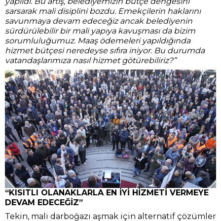
yapıldı. Bu artış, belediyemizin bütçe dengesini
sarsarak mali disiplini bozdu. Emekçilerin haklarını
savunmaya devam edeceğiz ancak belediyenin
sürdürülebilir bir mali yapıya kavuşması da bizim
sorumluluğumuz. Maaş ödemeleri yapıldığında
hizmet bütçesi neredeyse sıfıra iniyor. Bu durumda
vatandaşlarımıza nasıl hizmet götürebiliriz?”
“KISITLI OLANAKLARLA EN İYİ HİZMETİ VERMEYE
DEVAM EDECEĞİZ”
Tekin, mali darboğazı aşmak için alternatif çözümler