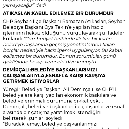
yılmayacağız” dedi.
ATİKASLAN:KABUL EDİLEMEZ BİR DURUMDUR
CHP Seyhan İlçe Başkanı Ramazan Atikaslan, Seyhan
Belediye Başkanı Oya Tekin’e yapılan haciz
işleminin haksız olduğunu vurgulayarak şu ifadeleri
kullandı:
“Cumhuriyet tarihinde ilk kez bir kadın
belediye başkanına geçmiş yönetimlerden kalan
borçlar nedeniyle haciz işlemi uygulanıyor. Bu kabul
edilemez bir durumdur. Bunun sorumluları günü
geldiğinde hesap verecek!”diye konuştu.
DEMİRÇALI:BELEDİYE BAŞKANLARIMIZI
ÇALIŞANLARIYLA,ESNAFLA KARŞI KARŞIYA
GETİRMEK İSTİYORLAR
Yüreğir Belediye Başkanı Ali Demirçalı ise CHP’li
belediyelere karşı yapılan ekonomik baskılara ve
belediyelerin mali durumuna dikkat çekti.
Demirçalı, belediye başkanları ile çalışanlar ve esnaf
arasında bir çatışma yaratılmak istendiğini
belirterek, şunları söyledi:
“Buradaki amaç, belediye başkanlarımızı