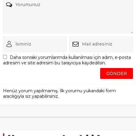
Haraç mezat satılık!
Yüreğir Belediyesi 17
taşınmazı satışa çıkarıyor
Anasayfa
»
Gündem
»
Haraç mezat satılık! Yüreğir Belediyesi 17
taşınmazı satışa çıkarıyor
Adana Yüreğir Belediyesi, mülkiyetinde bulunan
17 adet taşınmazı kapalı teklif usulüyle satışa
çıkarıyor. 2886 sayılı Devlet İhale Kanunu’nun
35/a maddesi gereğince gerçekleştirilecek olan
ihale, 13 Şubat 2025 tarihinde Yüreğir Belediyesi
Encümen Salonu’nda yapılacak.