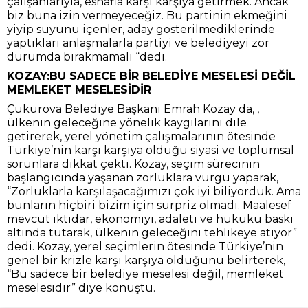
çalışanlarıyla, esnafla karşı karşıya getirmek. Ancak
biz buna izin vermeyeceğiz. Bu partinin ekmeğini
yiyip suyunu içenler, aday gösterilmediklerinde
yaptıkları anlaşmalarla partiyi ve belediyeyi zor
durumda bırakmamalı “dedi.
KOZAY:BU SADECE BİR BELEDİYE MESELESİ DEĞİL
MEMLEKET MESELESİDİR
Çukurova Belediye Başkanı Emrah Kozay da, ,
ülkenin geleceğine yönelik kaygılarını dile
getirerek, yerel yönetim çalışmalarının ötesinde
Türkiye’nin karşı karşıya olduğu siyasi ve toplumsal
sorunlara dikkat çekti. Kozay, seçim sürecinin
başlangıcında yaşanan zorluklara vurgu yaparak,
“Zorluklarla karşılaşacağımızı çok iyi biliyorduk. Ama
bunların hiçbiri bizim için sürpriz olmadı. Maalesef
mevcut iktidar, ekonomiyi, adaleti ve hukuku baskı
altında tutarak, ülkenin geleceğini tehlikeye atıyor”
dedi. Kozay, yerel seçimlerin ötesinde Türkiye’nin
genel bir krizle karşı karşıya olduğunu belirterek,
“Bu sadece bir belediye meselesi değil, memleket
meselesidir” diye konuştu.