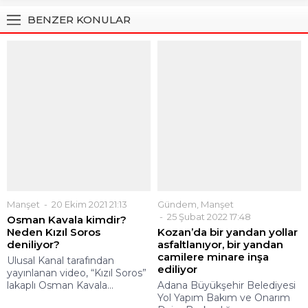
BENZER KONULAR
Manşet
20 Ekim 2021 21:13
Osman Kavala kimdir?
Gündem
,
Manşet
Neden Kızıl Soros
25 Şubat 2022 17:48
deniliyor?
Kozan’da bir yandan yollar
asfaltlanıyor, bir yandan
Ulusal Kanal tarafından
camilere minare inşa
yayınlanan video, “Kızıl Soros”
ediliyor
lakaplı Osman Kavala...
Adana Büyükşehir Belediyesi
Yol Yapım Bakım ve Onarım
Daire Başkanlığı,...
Manşet
9 Mart 2021 07:52
Gündem
,
Manşet
İYİ Parti’den İmamoğlu’na
25 Ağustos 2023 15:31
yanıt: Yolumuzu ayırırız