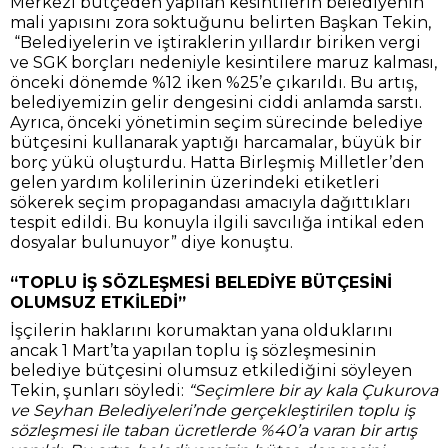
Merkezi bütçeden yapılan kesintilerin belediyenin
mali yapısını zora soktuğunu belirten Başkan Tekin,
“Belediyelerin ve iştiraklerin yıllardır biriken vergi
ve SGK borçları nedeniyle kesintilere maruz kalması,
önceki dönemde %12 iken %25’e çıkarıldı. Bu artış,
belediyemizin gelir dengesini ciddi anlamda sarstı.
Ayrıca, önceki yönetimin seçim sürecinde belediye
bütçesini kullanarak yaptığı harcamalar, büyük bir
borç yükü oluşturdu. Hatta Birleşmiş Milletler’den
gelen yardım kolilerinin üzerindeki etiketleri
sökerek seçim propagandası amacıyla dağıttıkları
tespit edildi. Bu konuyla ilgili savcılığa intikal eden
dosyalar bulunuyor” diye konuştu.
“TOPLU İŞ SÖZLEŞMESİ BELEDİYE BÜTÇESİNİ
OLUMSUZ ETKİLEDİ”
İşçilerin haklarını korumaktan yana olduklarını
ancak 1 Mart’ta yapılan toplu iş sözleşmesinin
belediye bütçesini olumsuz etkilediğini söyleyen
Tekin, şunları söyledi:
“Seçimlere bir ay kala Çukurova
ve Seyhan Belediyeleri’nde gerçekleştirilen toplu iş
sözleşmesi ile taban ücretlerde %40’a varan bir artış