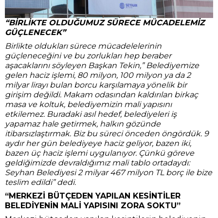
“BİRLİKTE OLDUĞUMUZ SÜRECE MÜCADELEMİZ
GÜÇLENECEK”
Birlikte oldukları sürece mücadelelerinin
güçleneceğini ve bu zorlukları hep beraber
aşacaklarını söyleyen Başkan Tekin,”
Belediyemize
gelen haciz işlemi, 80 milyon, 100 milyon ya da 2
milyar lirayı bulan borcu karşılamaya yönelik bir
girişim değildi. Makam odasından kaldırılan birkaç
masa ve koltuk, belediyemizin mali yapısını
etkilemez. Buradaki asıl hedef, belediyeleri iş
yapamaz hale getirmek, halkın gözünde
itibarsızlaştırmak. Biz bu süreci önceden öngördük. 9
aydır her gün belediyeye haciz geliyor, bazen iki,
bazen üç haciz işlemi uygulanıyor. Çünkü göreve
geldiğimizde devraldığımız mali tablo ortadaydı:
Seyhan Belediyesi 2 milyar 467 milyon TL borç ile bize
teslim edildi” dedi.
“MERKEZİ BÜTÇEDEN YAPILAN KESİNTİLER
BELEDİYENİN MALİ YAPISINI ZORA SOKTU”