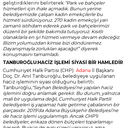
geliştirdiklerini belirterek
“Park ve bahçeler
hizmetleri için ihale açmadık. Bunun yerine
belediyemizde çalışan kadın emekçilerle bu
hizmeti
sürdürüyoruz. 270 kadın emekçiyi yarı
zamanlı istihdam ederek park ve bahçelerimizi
düzenli bir şekilde bakımda tutuyoruz. Kısıtlı
olanaklarla en iyi hizmeti vermeye devam edeceğiz.
Bizim yolumuzdan kimse bizi döndüremez.
Dayanışmayla zorlukları aşacağız!” diyerek
konuşmasını tamamladı.
TANBUROĞLU:HACİZ İŞLEMİ SİYASİ BİR HAMLEDİR
Cumhuriyet Halk Partisi (CHP)
Adana
İl Başkanı
Doç. Dr. Anıl Tanburoğlu, belediyeye uygulanan
haciz işleminin siyasi olduğunu belirtti.
Tanburoğlu,
“Seyhan Belediyesi’ne yapılan haciz
işlemini doğru anlamak gerekir. Bu durum, yalnızca
mali bir uygulama değil, Cumhuriyet Halk Partili
belediyeleri iş yapamaz hale getirme çabalarının bir
parçasıdır. 2019’da Adana Büyükşehir Belediyesi’ne
de haciz işlemi uygulanmıştı. Ancak CHP’li
belediyeler, enkaza dönen bütçeleri toparlamayı
başardı. Bugün de aynı süreci yaşıyoruz, ama