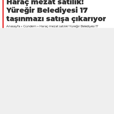
29 OCAK 2025 09:38 | SON GÜNCELLENME: 29 OCAK 2025
09:39
A
+
A
-
İhaleye Konu Taşınmazlar
İhaleye çıkarılacak taşınmazlar arasında konut imarlı
arsalar, tarla vasıflı araziler ve çeşitli kullanım
amaçlarına uygun gayrimenkuller bulunuyor. En
yüksek muhammen bedel, Köprülü Mahallesi’nde
bulunan ve konut alanı olarak belirlenen 3.004,39
m²’lik arsa için 65 milyon TL olarak belirlenirken, en
düşük bedel ise Yenice Mahallesi’ndeki avlulu
kerpiç ev için 201 bin 600 TL olarak açıklandı.
İhale Başvuru Koşulları