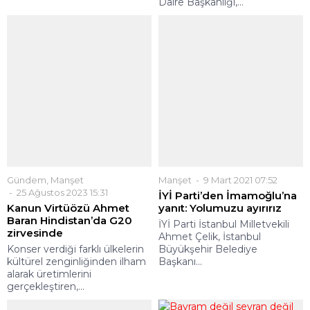
Kanun Virtüözü Ahmet
İYİ Parti İstanbul Milletvekili
Baran Hindistan’da G20
Ahmet Çelik, İstanbul
zirvesinde
Büyükşehir Belediye
Başkanı...
Konser verdiği farklı ülkelerin
kültürel zenginliğinden ilham
alarak üretimlerini
gerçekleştiren,...
Gündem
,
Manşet
Manşet
7 Eylül 2021 17:20
30 Aralık 2024 12:57
Bayram değil seyran değil
Başkan Tekin dezavantajlı
liberaller Kemalizm’i
bireyleri yeni yıl öncesi
neden öptü / Utku Reyhan
unutmadı!
yazdı
Seyhan Belediyesi, yaklaşan
Geçen hafta Türkiye’nin önde
yeni yıl öncesi dezavantajlı
gelen Batıcı – liberal yazar
bireyleri öve köy...
çizerleri Atatürk güzellemeleri...
YORUMLAR