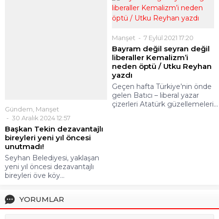
Daha sonraki yorumlarımda kullanılması için adım, e-posta
adresim ve site adresim bu tarayıcıya kaydedilsin.
Henüz yorum yapılmamış. İlk yorumu yukarıdaki form
aracılığıyla siz yapabilirsiniz.