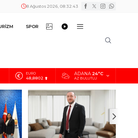
8 Ağustos 2026, 08:32:44
FOTO
VİDEO
URİZM
SPOR
DİĞER
GALERİ
GALERİ
ADANA
24°C
ALTIN
5.629,56
AZ BULUTLU
BİST
10.824,63
DOLAR
42,2340
EURO
48,8802