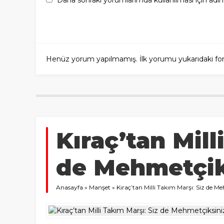
Daha sonraki yorumlarımda kullanılması için adım
Henüz yorum yapılmamış. İlk yorumu yukarıdaki form a
Kıraç’tan Mill
de Mehmetçik
Anasayfa
»
Manşet
»
Kıraç’tan Milli Takım Marşı: Siz de M