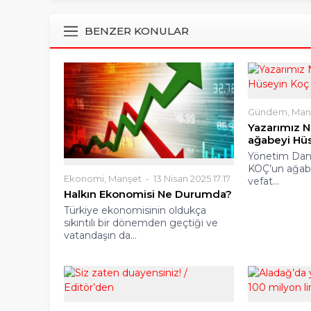
BENZER KONULAR
Gündem
,
Man
Yazarımız N
ağabeyi Hüs
Yönetim Danı
KOÇ’un ağab
Ekonomi
,
Manşet
13 Nisan 2025 17:17
vefat...
Halkın Ekonomisi Ne Durumda?
Türkiye ekonomisinin oldukça
sıkıntılı bir dönemden geçtiği ve
vatandaşın da...