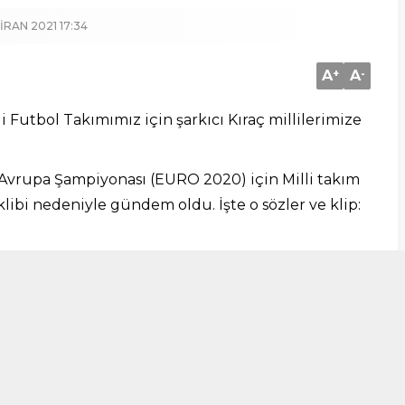
IRAN 2021 17:34
A
+
A
-
Futbol Takımımız için şarkıcı Kıraç millilerimize
0 Avrupa Şampiyonası (EURO 2020) için Milli takım
 klibi nedeniyle gündem oldu. İşte o sözler ve klip: