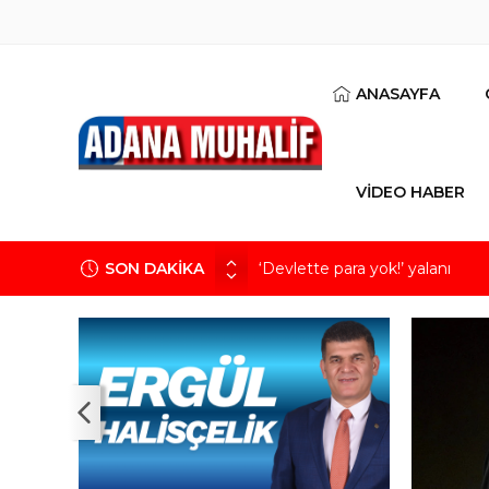
ANASAYFA
VİDEO HABER
SON DAKİKA
‘Devlette para yok!’ yalanı
Kuru meyve sektörü 2 milyar do
Mobilya ihracatında Avrupa iv
Göz için “Akıllı Mercek” herke
Devletin iki bilançosu: Görünen