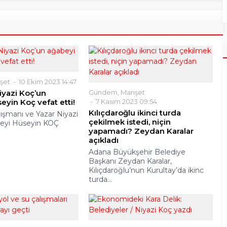
şet
10 Ekim 2023 14:47
iyazi Koç’un
Gündem
,
Manşet
eyin Koç vefat etti!
7 Kasım 2023 09:54
Kılıçdaroğlu ikinci turda
şmanı ve Yazar Niyazi
çekilmek istedi, niçin
eyi Hüseyin KOÇ
yapamadı? Zeydan Karalar
açıkladı
Adana Büyükşehir Belediye
Başkanı Zeydan Karalar,
Kılıçdaroğlu’nun Kurultay’da ikinc
turda...