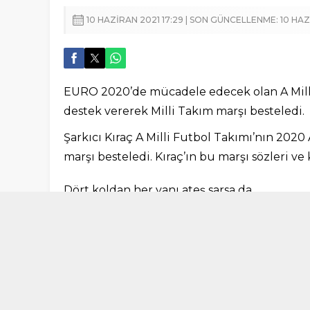
10 HAZIRAN 2021 17:29 | SON GÜNCELLENME: 10 HAZ
EURO 2020’de mücadele edecek olan A Milli 
destek vererek Milli Takım marşı besteledi.
Şarkıcı Kıraç A Milli Futbol Takımı’nın 202
marşı besteledi. Kıraç’ın bu marşı sözleri ve
Dört koldan her yanı ateş sarsa da
Ateş dokunmaz sana sen çık meydana
Yalnız değilsin sen Türkıye’mizsin
Dünyaya haykıran gür sesimizsin
Sen de askersin sen de Mehmet’sin