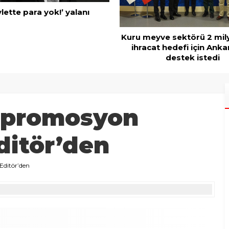
Mobilya ihracatında Avrup
ve sektörü 2 milyar dolar
t hedefi için Ankara’dan
destek istedi
n promosyon
ditör’den
Editör’den