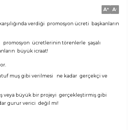
A
+
A
-
 karşılığında verdiği promosyon ücreti başkanların
i promosyon ücretlerinin törenlerle şaşalı
anların büyük icraat!
or.
 lütuf muş gibi verilmesi ne kadar gerçekçi ve
ş veya büyük bir projeyi gerçekleştirmiş gibi
r gurur verici değil mi!