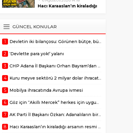
6 Ağustos 2026 14:18
sonrasında verilmelidir."
Mustafa Özkan, Çukurova’da
Hacı Karaaslan’ın kiraladığı
bulunan değerli bir arazinin 10
arsanın resmi kiracısı bakın
yıllığına kiraya verilmesiyle ilgili
kim çıktı!
gerçekleştirilen ihale sürecine
ADANA –
GÜNCEL KONULAR
dair usulsüzlük şüphelerini
AdanaMedyaHaber.com’da
gündeme taşıdı. Özkan,
yayımlanan habere göre,
sürecin takipçisi olduklarını
1
Devletin iki bilançosu: Görünen bütçe, bütçe dışı riskler ve hazineyi bekleyen yük
geçtiğimiz günlerde
belirterek,...
kamuoyunda gündem olan
2
‘Devlette para yok!’ yalanı
Adana Büyükşehir
Belediyesi’ne ait Kurttepe
3
CHP Adana İl Başkanı Orhan Bayram’dan AK Parti İl Başkanı Mustafa Özkan’a cevap!
bölgesindeki yaklaşık 7,5
dönümlük arazinin
4
Kuru meyve sektörü 2 milyar dolar ihracat hedefi için Ankara’dan destek istedi
kiralanmasına ilişkin yeni
detaylar ortaya çıktı. Haberde,
5
Mobilya ihracatında Avrupa ivmesi
söz konusu...
6
Göz için “Akıllı Mercek” herkes için uygun mu?
7
AK Parti İl Başkanı Özkan: Adanalıların bir metrekare malını kimseye yedirmeyiz!
8
Hacı Karaaslan’ın kiraladığı arsanın resmi kiracısı bakın kim çıktı!