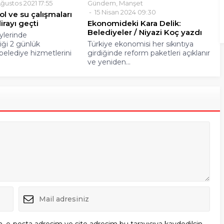
ğustos 2021 17:55
Gündem
,
Manşet
15 Nisan 2024 09:30
ol ve su çalışmaları
irayı geçti
Ekonomideki Kara Delik:
Belediyeler / Niyazi Koç yazdı
ylerinde
iği 2 günlük
Türkiye ekonomisi her sıkıntıya
belediye hizmetlerini
girdiğinde reform paketleri açıklanır
ve yeniden...