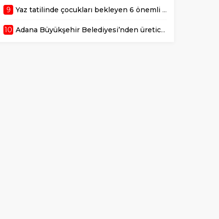
9
Yaz tatilinde çocukları bekleyen 6 önemli sağlık riski!
10
Adana Büyükşehir Belediyesi’nden üreticiye 168 adet süt sağım makinesi