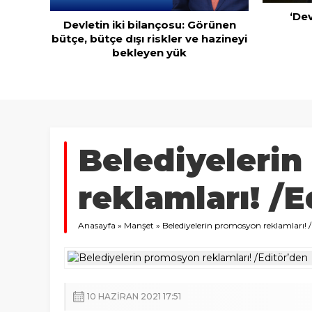
‘Devlette para yok!’ yalanı
rünen
azineyi
Kuru mey
ihraca
Belediyeleri
reklamları! /E
Anasayfa
»
Manşet
»
Belediyelerin promosyon reklamları! /
10 HAZIRAN 2021 17:51