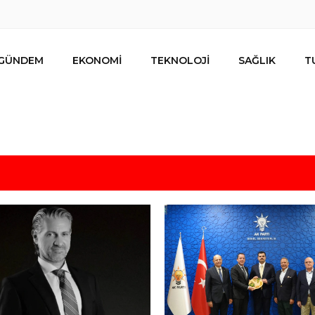
GÜNDEM
EKONOMİ
TEKNOLOJİ
SAĞLIK
T
lar ihracat hedefi için Ankara’dan destek istedi
mesi
s için uygun mu?
 bütçe, bütçe dışı riskler ve hazineyi bekleyen yük