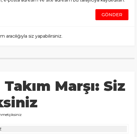
, e-posta adresim ve site adresim bu tarayıcıya kaydedilsin.
racılığıyla siz yapabilirsiniz.
i Takım Marşı: Siz
siniz
ehmetçiksiniz