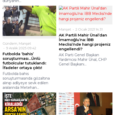
dünyanın...
Manşet
2 Ocak 2021 14:31
AK Partili Mahir Ünal’dan
İmamoğlu’na: İBB
Gündem
,
Manşet
Meclisi’nde hangi projeniz
9 Aralık 2025 09:42
engellendi?
Futbolda ‘bahis’
AK Parti Genel Başkan
soruşturması…Ünlü
Yardımcısı Mahir Ünal, CHP
futbolcular tutuklandı:
Genel Başkanı...
İfadeler ortaya çıktı!
Futbolda bahis
soruşturmasında gözaltına
alınıp adliyeye sevk edilen
aralarında Metehan...