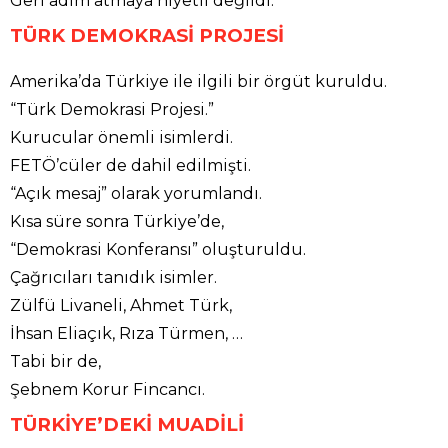
Geri adım atmaya niyetli değildi.
TÜRK DEMOKRASİ PROJESİ
Amerika’da Türkiye ile ilgili bir örgüt kuruldu.
“Türk Demokrasi Projesi.”
Kurucular önemli isimlerdi.
FETÖ’cüler de dahil edilmişti.
“Açık mesaj” olarak yorumlandı.
Kısa süre sonra Türkiye’de,
“Demokrasi Konferansı” oluşturuldu.
Çağrıcıları tanıdık isimler.
Zülfü Livaneli, Ahmet Türk,
İhsan Eliaçık, Rıza Türmen, …
Tabi bir de,
Şebnem Korur Fincancı.
TÜRKİYE’DEKİ MUADİLİ