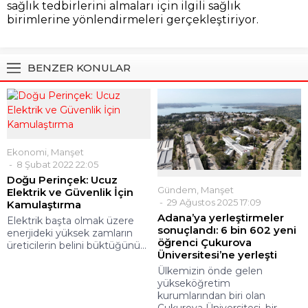
sağlık tedbirlerini almaları için ilgili sağlık
birimlerine yönlendirmeleri gerçekleştiriyor.
BENZER KONULAR
Ekonomi
,
Manşet
8 Şubat 2022 22:05
Doğu Perinçek: Ucuz
Gündem
,
Manşet
Elektrik ve Güvenlik İçin
29 Ağustos 2025 17:09
Kamulaştırma
Adana’ya yerleştirmeler
Elektrik başta olmak üzere
sonuçlandı: 6 bin 602 yeni
enerjideki yüksek zamların
öğrenci Çukurova
üreticilerin belini büktüğünü...
Üniversitesi’ne yerleşti
Ülkemizin önde gelen
yükseköğretim
kurumlarından biri olan
Çukurova Üniversitesi, bir...