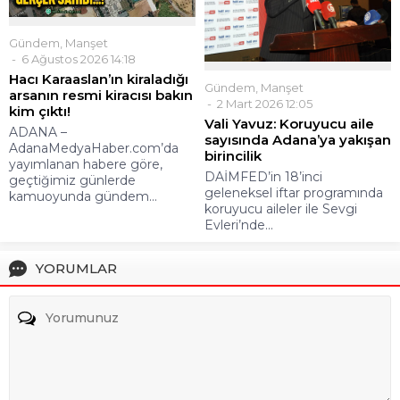
Gündem
,
Manşet
6 Ağustos 2026 14:18
Hacı Karaaslan’ın kiraladığı
Gündem
,
Manşet
arsanın resmi kiracısı bakın
2 Mart 2026 12:05
kim çıktı!
Vali Yavuz: Koruyucu aile
ADANA –
sayısında Adana’ya yakışan
AdanaMedyaHaber.com’da
birincilik
yayımlanan habere göre,
DAİMFED’in 18’inci
geçtiğimiz günlerde
geleneksel iftar programında
kamuoyunda gündem...
koruyucu aileler ile Sevgi
Evleri’nde...
YORUMLAR