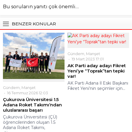
Bu soruların yanıtı çok önemli…
BENZER KONULAR
Gündem
,
Manşet
19 Mart 2023 17:01
AK Parti aday adayı Fikret
Yeni’ye “Toprak”tan tepki
var!
AK Parti Adana İl Eski Başkanı
Gündem
,
Manşet
Fikret Yeni’nin seçimler için...
16 Temmuz 2026 12:03
Çukurova Üniversitesi 1.5
Adana Roket Takımı’ndan
uluslararası başarı
Çukurova Üniversitesi (ÇÜ)
öğrencilerinden oluşan 1.5
Adana Roket Takımı,