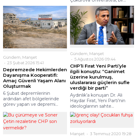
Gündem
,
Manşet
Gündem
,
Manşet
5 Ağustos 2026 09:44
23 Şubat 2026 15:41
CHP’li Fırat Yeni Parti’yle
Depremzede Hekimlerden
ilgili konuştu: “Ganimet
Dayanışma Kooperatifi:
üzerine kurulmuş,
Amaç Güvenli Yaşam Alanı
uluslararası güçlerin sufle
Oluşturmak
verdiği bir parti”
6 Şubat depremlerinin
Aydınlık’a konuşan Dr. Ali
ardından afet bölgelerinde
Haydar Fırat, Yeni Parti’nin
görev yapan ve depremi...
ideologlarının sahte...
Manşet
3 Temmuz 2020 19:28