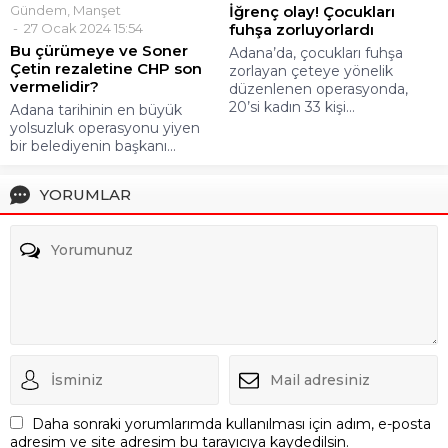
Gündem
,
Manşet
İğrenç olay! Çocukları
27 Ocak 2024 15:54
fuhşa zorluyorlardı
Bu çürümeye ve Soner
Adana’da, çocukları fuhşa
Çetin rezaletine CHP son
zorlayan çeteye yönelik
vermelidir?
düzenlenen operasyonda,
20’si kadın 33 kişi...
Adana tarihinin en büyük
yolsuzluk operasyonu yiyen
bir belediyenin başkanı...
YORUMLAR
Daha sonraki yorumlarımda kullanılması için adım, e-posta
adresim ve site adresim bu tarayıcıya kaydedilsin.