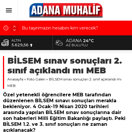
Bu taşınmazın hesabını kim verecek?
AK Parti İl Başkanı Mustafa Özkan: Türkiye
ADANA
24°C
ALTIN
Yüzyılı’na güçlü teşkilatımızla yürüyoruz
5.629,56
AZ BULUTLU
İstanbul Lider Kolejleri Adana Kampüsü’ne yoğun
BİST
ilgi: Kontenjanlar dolmak üzere
BİLSEM sınav sonuçları 2.
10.824,63
Şehir Hastanelerine 7 ayda 93,3 milyar ödeme
sınıf açıklandı mı MEB
DOLAR
yapıldı
42,2340
Anasayfa
»
Foto Galeri
»
BİLSEM sınav sonuçları 2. sınıf açıklandı mı
CHP’li Altıok, Kurttepe’deki kiralamayı savundu
EURO
MEB
48,8802
Özel yetenekli öğrencilere MEB tarafından
düzenlenen BİLSEM sınavı sonuçları merakla
bekleniyor. 4 Ocak-19 Nisan 2020 tarihleri
arasında yapılan BİLSEM sınav sonuçlarına dair
son haberleri Milli Eğitim Bakanlığı paylaştı. Peki
BİLSEM 1.2. ve 3. sınıf sonuçları ne zaman
açıklanacak?