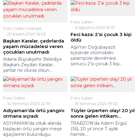
Foto Galeri
6 Ağustos 2020 19:57
Foto Galeri
,
Manşet
22 Kasım 2020 16:02
Feci kaza: 2’si çocuk 3 kişi
öldü
Başkan Karalar, çadırlarda
yaşam mücadelesi veren
Ağrı'nın Doğubayazıt
çocukları unutmadı
ilçesinde otomobilin
şarampole devrilmesi
Adana Büyükşehir Belediye
sonucu 2'si çocuk 3 kişi...
Başkanı Zeydan Karalar,
şartlar ne olursa olsun...
Foto Galeri
Foto Galeri
14 Temmuz 2020 22:19
15 Temmuz 2020 19:32
Adıyaman’da örtü yangını
Tüyler ürperten olay! 20 yıl
ormana sıçradı
sonra gelen intikam…
ADIYAMAN’da otluk alanda
TRABZON’da Adem Ergül
başlayan örtü yangını meşe
(36), 20 yıl önce 7 aylık
ağaçlarının bulunduğu
hamile...