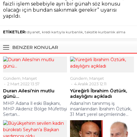
faizli işlem sebebiyle ayrı bir günah söz konusu
olacağı için bundan sakınmak gerekir” uyarısı
yapıldı.
ETİKETLER:
diyanet
,
kredi kartıyla kurbanlık
,
taksitle kurbanlık alma
BENZER KONULAR
Gündem
,
Manşet
Gündem
,
Manşet
2 Mart 2022 13:57
4 Aralık 2023 12:11
Duran Ailesi’nin mutlu
Yüreğirli İbrahim Öztürk,
günü…
adaylığını açıkladı
MHP Adana İl eski Başkanı,
Adana’nın tanınmış iş
MHP Akdeniz Bölge Müfettişi
insanlarından İbrahim Öztürk,
Sertan...
31 Mart yerel seçimlerinde...