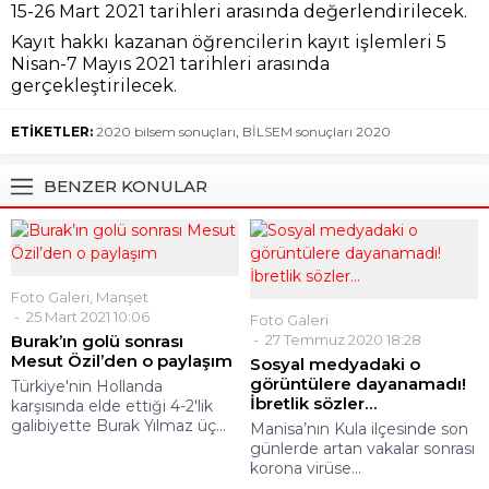
15-26 Mart 2021 tarihleri arasında değerlendirilecek.
Kayıt hakkı kazanan öğrencilerin kayıt işlemleri 5
Nisan-7 Mayıs 2021 tarihleri arasında
gerçekleştirilecek.
ETİKETLER:
2020 bilsem sonuçları
,
BİLSEM sonuçları 2020
BENZER KONULAR
Foto Galeri
,
Manşet
25 Mart 2021 10:06
Foto Galeri
Burak’ın golü sonrası
27 Temmuz 2020 18:28
Mesut Özil’den o paylaşım
Sosyal medyadaki o
görüntülere dayanamadı!
Türkiye'nin Hollanda
İbretlik sözler…
karşısında elde ettiği 4-2'lik
galibiyette Burak Yılmaz üç...
Manisa’nın Kula ilçesinde son
günlerde artan vakalar sonrası
korona virüse...