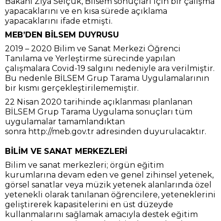
Bakanı Ziya Selçuk, Bilsem sonuçları için bir çalışma
yapacaklarını ve en kısa sürede açıklama
yapacaklarını ifade etmişti.
MEB’DEN BİLSEM DUYRUSU
2019 – 2020 Bilim ve Sanat Merkezi Öğrenci
Tanılama ve Yerleştirme sürecinde yapılan
çalışmalara Covid-19 salgını nedeniyle ara verilmiştir.
Bu nedenle BİLSEM Grup Tarama Uygulamalarının
bir kısmı gerçekleştirilememiştir.
22 Nisan 2020 tarihinde açıklanması planlanan
BİLSEM Grup Tarama Uygulama sonuçları tüm
uygulamalar tamamlandıktan
sonra http://meb.gov.tr adresinden duyurulacaktır.
BİLİM VE SANAT MERKEZLERİ
Bilim ve sanat merkezleri; örgün eğitim
kurumlarına devam eden ve genel zihinsel yetenek,
görsel sanatlar veya müzik yetenek alanlarında özel
yetenekli olarak tanılanan öğrencilere, yeteneklerini
geliştirerek kapasitelerini en üst düzeyde
kullanmalarını sağlamak amacıyla destek eğitim