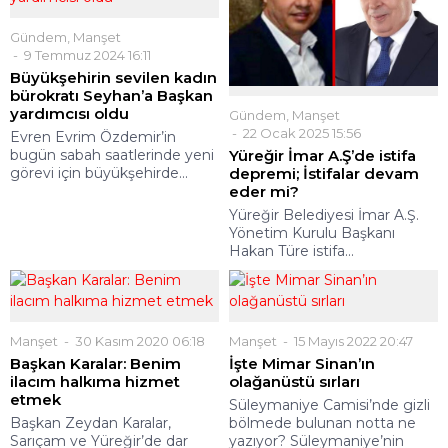
Gündem
,
Manşet
9 Temmuz 2024 16:11
Büyükşehirin sevilen kadın
bürokratı Seyhan’a Başkan
yardımcısı oldu
Gündem
,
Manşet
22 Ocak 2025 15:56
Evren Evrim Özdemir’in
bugün sabah saatlerinde yeni
Yüreğir İmar A.Ş’de istifa
görevi için büyükşehirde...
depremi; İstifalar devam
eder mi?
Yüreğir Belediyesi İmar A.Ş.
Yönetim Kurulu Başkanı
Hakan Türe istifa...
Manşet
30 Kasım 2020 06:18
Manşet
15 Mayıs 2022 20:47
Başkan Karalar: Benim
İşte Mimar Sinan’ın
ilacım halkıma hizmet
olağanüstü sırları
etmek
Süleymaniye Camisi’nde gizli
Başkan Zeydan Karalar,
bölmede bulunan notta ne
Sarıçam ve Yüreğir’de dar
yazıyor? Süleymaniye’nin