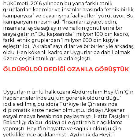
hükümeti, 2016 yılından bu yana farklı etnik
gruplardan kadrolar ve insanlar arasında “etnik birlik
kampanyası” ve dayanışma faaliyetleri yürütüyor. Bu
kampanyanın resmi adı “İnsanları ziyaret edin,
insanlara fayda sağlayın ve halkın gönüllerini bir
araya getirin.” Bu kapsamda 1 milyon 100 bin kadro,
farklı etnik gruplardan 1 milyon 600 bin kişiyle
eşleştirildi. “Akraba” sayıldılar ve birbirleriyle arkadaş
oldu. Han kökenli kadrolar Uygurlar da dahil olmak
üzere çeşitli etnik gruplarla eşleşti.
ÖLDÜRÜLDÜ DEDİĞİ OZANLA GÖRÜŞTÜK
Uygurların ünlü halk ozanı Abdurrehim Heyit’in ‘Çin
hapishanelerinde zulüm görerek öldürüldüğü’
iddia edilmiş, bu iddia Türkiye ile Çin arasında
diplomatik krize neden olmuştu. İddiayı Akşener
sosyal medya hesabında paylaşmıştı. Hatta Dışişleri
Bakanlığı da bu iddiayı dile getiren bir açıklama
yapmıştı. Heyit’in hayatta ve sağlıklı olduğu Çin
yetkililerince açıklanmıştı. Aydınlık da Heyit’i