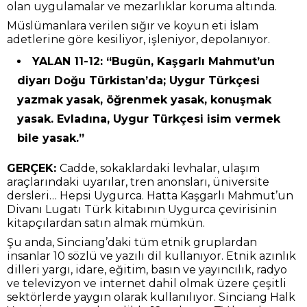
olan uygulamalar ve mezarlıklar koruma altında.
Müslümanlara verilen sığır ve koyun eti İslam
adetlerine göre kesiliyor, işleniyor, depolanıyor.
YALAN 11-12: “Bugün, Kaşgarlı Mahmut’un
diyarı Doğu Türkistan’da; Uygur Türkçesi
yazmak yasak, öğrenmek yasak, konuşmak
yasak. Evladına, Uygur Türkçesi isim vermek
bile yasak.”
GERÇEK:
Cadde, sokaklardaki levhalar, ulaşım
araçlarındaki uyarılar, tren anonsları, üniversite
dersleri… Hepsi Uygurca. Hatta Kaşgarlı Mahmut’un
Divanı Lugatı Türk kitabının Uygurca çevirisinin
kitapçılardan satın almak mümkün.
Şu anda, Sinciang’daki tüm etnik gruplardan
insanlar 10 sözlü ve yazılı dil kullanıyor. Etnik azınlık
dilleri yargı, idare, eğitim, basın ve yayıncılık, radyo
ve televizyon ve internet dahil olmak üzere çeşitli
sektörlerde yaygın olarak kullanılıyor. Sinciang Halk