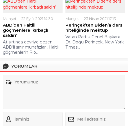
Manşet
22 Eylül 2021 14:30
Manşet
23 Nisan 2021 17:13
ABD’den Haitili
Perinçek’ten Biden’a ders
göçmenlere ‘kırbaçlı
niteliğinde mektup
saldırı’
Vatan Partisi Genel Başkanı
At sırtında devriye gezen
Dr. Doğu Perinçek, New York
ABD’li sınır muhafızları, Haitili
Times...
göçmenlerin Rio...
YORUMLAR