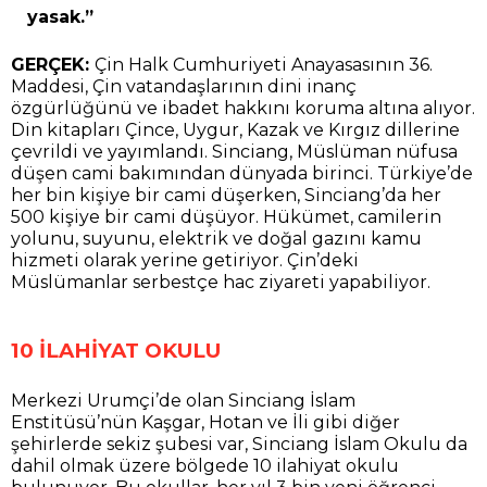
yasak.”
GERÇEK:
Çin Halk Cumhuriyeti Anayasasının 36.
Maddesi, Çin vatandaşlarının dini inanç
özgürlüğünü ve ibadet hakkını koruma altına alıyor.
Din kitapları Çince, Uygur, Kazak ve Kırgız dillerine
çevrildi ve yayımlandı. Sinciang, Müslüman nüfusa
düşen cami bakımından dünyada birinci. Türkiye’de
her bin kişiye bir cami düşerken, Sinciang’da her
500 kişiye bir cami düşüyor. Hükümet, camilerin
yolunu, suyunu, elektrik ve doğal gazını kamu
hizmeti olarak yerine getiriyor. Çin’deki
Müslümanlar serbestçe hac ziyareti yapabiliyor.
10 İLAHİYAT OKULU
Merkezi Urumçi’de olan Sinciang İslam
Enstitüsü’nün Kaşgar, Hotan ve İli gibi diğer
şehirlerde sekiz şubesi var, Sinciang İslam Okulu da
dahil olmak üzere bölgede 10 ilahiyat okulu