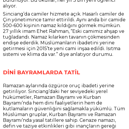
bulunuyor. Bu okullar, her yıl 3 bin yeni öğrenci
alıyor.
Sinciang’da camiler hizmete açık. Hasarlı camiler de
Çin yönetimince tamir ettirildi. Aynı anda bir camide
500-600 kişinin namaz kıldığını görmek mümkün.
27 yıllık imam Ehet Rahman, “Eski camimiz ahşap ve
tuğladandı. Namaz kılarken tavanın çökmesinden
endişe ederdik. Müslümanların ibadetini yerine
getirmesi için 2015’te yeni cami inşaa edildi. Isıtma
sistemi ve klima da var.” diye anlatıyor durumu.
DİNİ BAYRAMLARDA TATİL
Ramazan aylarında özgürce oruç ibadeti yerine
getiriliyor. Sinciang’daki her seviyedeki yerel
hükümetler, Ramazan Bayramı ve Kurban
Bayramı’nda hem dini faaliyetlerin hem de
kutlamaların güvenliğini sağlamakla yükümlü. Tüm
Müslüman gruplar, Kurban Bayramı ve Ramazan
Bayramı’nda yasal tatillere sahip. Cenaze namazı,
defin ve taziye etkinlikleri gibi inançların gereği