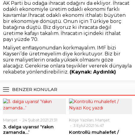
AK Parti bu odağa ihracat odağını da ekliyor. İhracat
odaklı ekonomiyle üretim odaklı ekonomi farklı
kavramlar.İhracat odaklı ekonomi ithalatı büyüten
bir ekonomiye dönüştü. Onun için Türkiye borç
batağına düştü. Biz diyoruz ki ihracata değil
üretime kafayı takalım. İhracatın içindeki ithalat
payı yüzde 70.
Maliyet enflasyonundan korkmayalım. IMF bizi
Kayseri’de üretmeyelim diye korkutuyor. Biz bir
süre maliyetlerin orada yüksek olmasını göze
alacağız. Gerekirse onlara teşvikler vererek dünyayla
rekabete yönlendirebiliriz.
(Kaynak: Aydınlık)
BENZER KONULAR
Manşet
24 Şubat 2021 21:31
Köşe Yazıları
,
Manşet
3 Eylül 2021 14:47
3. dalga uyarısı! ‘Yakın
zamanda…’
Kontrollü muhalefet /