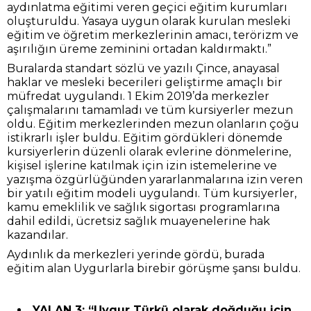
aydınlatma eğitimi veren geçici eğitim kurumları
oluşturuldu. Yasaya uygun olarak kurulan mesleki
eğitim ve öğretim merkezlerinin amacı, terörizm ve
aşırılığın üreme zeminini ortadan kaldırmaktı.”
Buralarda standart sözlü ve yazılı Çince, anayasal
haklar ve mesleki becerileri geliştirme amaçlı bir
müfredat uygulandı. 1 Ekim 2019’da merkezler
çalışmalarını tamamladı ve tüm kursiyerler mezun
oldu. Eğitim merkezlerinden mezun olanların çoğu
istikrarlı işler buldu. Eğitim gördükleri dönemde
kursiyerlerin düzenli olarak evlerine dönmelerine,
kişisel işlerine katılmak için izin istemelerine ve
yazışma özgürlüğünden yararlanmalarına izin veren
bir yatılı eğitim modeli uygulandı. Tüm kursiyerler,
kamu emeklilik ve sağlık sigortası programlarına
dahil edildi, ücretsiz sağlık muayenelerine hak
kazandılar.
Aydınlık da merkezleri yerinde gördü, burada
eğitim alan Uygurlarla birebir görüşme şansı buldu.
YALAN 3: “Uygur Türkü olarak doğduğu için,