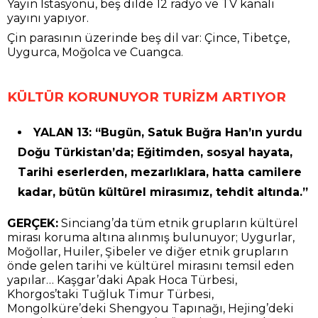
Yayın İstasyonu, beş dilde 12 radyo ve TV kanalı
yayını yapıyor.
Çin parasının üzerinde beş dil var: Çince, Tibetçe,
Uygurca, Moğolca ve Cuangca.
KÜLTÜR KORUNUYOR TURİZM ARTIYOR
YALAN 13: “Bugün, Satuk Buğra Han’ın yurdu
Doğu Türkistan’da; Eğitimden, sosyal hayata,
Tarihi eserlerden, mezarlıklara, hatta camilere
kadar, bütün kültürel mirasımız, tehdit altında.”
GERÇEK:
Sinciang’da tüm etnik grupların kültürel
mirası koruma altına alınmış bulunuyor; Uygurlar,
Moğollar, Huiler, Şibeler ve diğer etnik grupların
önde gelen tarihi ve kültürel mirasını temsil eden
yapılar… Kaşgar’daki Apak Hoca Türbesi,
Khorgos’taki Tuğluk Timur Türbesi,
Mongolküre’deki Shengyou Tapınağı, Hejing’deki