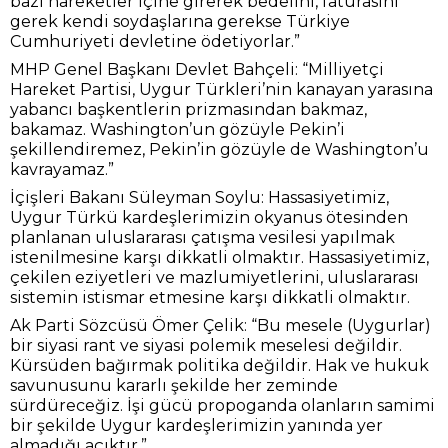
bazı hareketler içine girerek bedelini, faturasını
gerek kendi soydaşlarına gerekse Türkiye
Cumhuriyeti devletine ödetiyorlar.”
MHP Genel Başkanı Devlet Bahçeli: “Milliyetçi
Hareket Partisi, Uygur Türkleri’nin kanayan yarasına
yabancı başkentlerin prizmasından bakmaz,
bakamaz. Washington’un gözüyle Pekin’i
şekillendiremez, Pekin’in gözüyle de Washington’u
kavrayamaz.”
İçişleri Bakanı Süleyman Soylu: Hassasiyetimiz,
Uygur Türkü kardeşlerimizin okyanus ötesinden
planlanan uluslararası çatışma vesilesi yapılmak
istenilmesine karşı dikkatli olmaktır. Hassasiyetimiz,
çekilen eziyetleri ve mazlumiyetlerini, uluslararası
sistemin istismar etmesine karşı dikkatli olmaktır.
Ak Parti Sözcüsü Ömer Çelik: “Bu mesele (Uygurlar)
bir siyasi rant ve siyasi polemik meselesi değildir.
Kürsüden bağırmak politika değildir. Hak ve hukuk
savunusunu kararlı şekilde her zeminde
sürdüreceğiz. İşi gücü propoganda olanların samimi
bir şekilde Uygur kardeşlerimizin yanında yer
almadığı açıktır.”