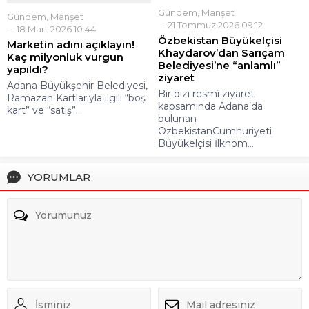
Gündem
,
Manşet
Gündem
,
Manşet
21 Temmuz 2026 09:12
18 Mart 2026 10:44
Özbekistan Büyükelçisi
Marketin adını açıklayın!
Khaydarov’dan Sarıçam
Kaç milyonluk vurgun
Belediyesi’ne “anlamlı”
yapıldı?
ziyaret
Adana Büyükşehir Belediyesi,
Bir dizi resmî ziyaret
Ramazan Kartlarıyla ilgili “boş
kapsamında Adana’da
kart” ve “satış”...
bulunan
ÖzbekistanCumhuriyeti
Büyükelçisi İlkhom...
YORUMLAR