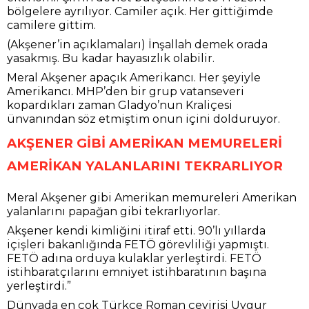
bölgelere ayrılıyor. Camiler açık. Her gittiğimde
camilere gittim.
(Akşener’in açıklamaları) İnşallah demek orada
yasakmış. Bu kadar hayasızlık olabilir.
Meral Akşener apaçık Amerikancı. Her şeyiyle
Amerikancı. MHP’den bir grup vatanseveri
kopardıkları zaman Gladyo’nun Kraliçesi
ünvanından söz etmiştim onun içini dolduruyor.
AKŞENER GİBİ AMERİKAN MEMURELERİ
AMERİKAN YALANLARINI TEKRARLIYOR
Meral Akşener gibi Amerikan memureleri Amerikan
yalanlarını papağan gibi tekrarlıyorlar.
Akşener kendi kimliğini itiraf etti. 90’lı yıllarda
içişleri bakanlığında FETÖ görevliliği yapmıştı.
FETÖ adına orduya kulaklar yerleştirdi. FETÖ
istihbaratçılarını emniyet istihbaratının başına
yerleştirdi.”
Dünyada en çok Türkçe Roman çevirisi Uygur