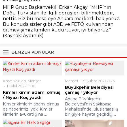
MHP Grup Başkanvekili Erkan Akçay: “MHP’nin
Doğu Türkistan ile ilgili görüşleri bilinmektedir,
nettir. Biz bu meseleye Ankara merkezli bakıyoruz.
Bu konuda sizler gibi ABD ve FETÖ kulvarından
gitmeyişimiz kimleri kudurtuyor, iyi biliyoruz.”
(Kaynak: Aydınlık)
BENZER KONULAR
Köşe Yazıları
,
Manşet
Manşet
9 Şubat 2021 21:25
1 Eylül 2022 11:00
Büyükşehir Belediyesi
Kimler kimin adamı olmuş
çamaşır yıkıyor
/ Niyazi Koç yazdı
Adana Büyükşehir
Kimler kimlerin adamı olmuş
Belediyesi’nin Şakirpaşa
da haberimiz yok. Kimler
Mahallesi’nde, uluslararası iş
kimlerin avukatlığına ...
birliğiyle hayata geçirdiği...