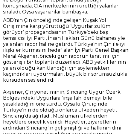
konuşmada, CIA merkezlerinin ürettiği yalanları
sıraladı. Oysa yaşananlar bambaşka.
ABD’nin Çin önceliğinde gelişen Kuşak Yol
Girişimine karşı yürüttüğü ‘Uygurlar zulüm
görüyor’ propagandasının Türkiye’deki baş
temsilcisi İyi Parti, İnsan Hakları Günü bahanesiyle
yalanları rapor haline getirdi. Türkiye’nin Çin ile iyi
ilişkiler kurmasını hedef alan İyi Parti Genel Başkanı
Meral Akşener, önceki gün raporun tanıtımı için
gösterişli bir toplantı düzenledi. ABD yetkililerinin
yalan olduğu kanıtlandığı için söylemekten
kaçındıkları uydurmaları, büyük bir sorumsuzlukla
kürsüden seslendirdi.
Akşener, Çin yönetiminin, Sinciang Uygur Özerk
Bölgesindeki Uygurlara ‘inşallah’ demeyi bile
yasakladığını öne sürdü. Oysa ki Çin, içinde
Türkiye’nin de olduğu onlarca ülkeden heyeti,
Sinciang’da ağırladı. Müslüman ülkelerden
heyetlere öncelik verildi. Heyetler, ziyaretlerin
ardından Sinciang’ın gelişmişliği ve halkının dini
inancını özgürce yaşadığını gözleriyle gördü,