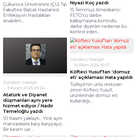
Niyazi Koç yazdı
Çukurova Üniversitesi (ÇÜ) Tıp
Fakültesi Balcalı Hastanesi
15 Temmuz Amerikancı-
Enfeksiyon Hastalıkları
FETÖ’cü darbe
Anabilim...
kalkışmasına kontrollü
darbe diyenler nedense bu
kontrol eden...
Gündem
,
Manşet
10 Ekim 2024 15:07
Köfteci Yusuf’tan ‘domuz
eti’ açıklaması: Hata yapıldı
Gündem
,
Manşet
Türkiye’nin ünlü restoran
9 Kasım 2025 09:24
zinciri Köfteci Yusuf,
Atatürk ve Diyanet
ürünlerinde domuz eti
düşmanları aynı yere
kullandığı...
hizmet ediyor / Nadir
Temeloğlu yazdı
10 Kasım yaklaştı… Yine aynı
manzaralarla karşı karşıyayız…
Bir kesim var...