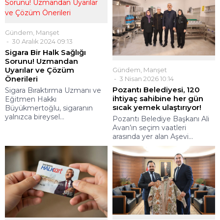
Gündem
,
Manşet
30 Aralık 2024 09:13
Sigara Bir Halk Sağlığı
Sorunu! Uzmandan
Uyarılar ve Çözüm
Gündem
,
Manşet
Önerileri
3 Nisan 2026 10:14
Pozantı Belediyesi, 120
Sigara Bıraktırma Uzmanı ve
ihtiyaç sahibine her gün
Eğitmen Hakkı
sıcak yemek ulaştırıyor!
Büyükmertoğlu, sigaranın
yalnızca bireysel...
Pozantı Belediye Başkanı Ali
Avan’ın seçim vaatleri
arasında yer alan Aşevi...