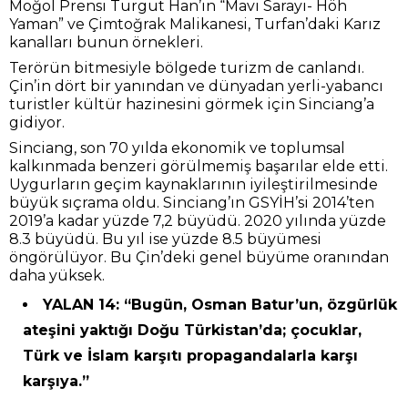
Moğol Prensi Turgut Han’ın “Mavi Sarayı- Höh
Yaman” ve Çimtoğrak Malikanesi, Turfan’daki Karız
kanalları bunun örnekleri.
Terörün bitmesiyle bölgede turizm de canlandı.
Çin’in dört bir yanından ve dünyadan yerli-yabancı
turistler kültür hazinesini görmek için Sinciang’a
gidiyor.
Sinciang, son 70 yılda ekonomik ve toplumsal
kalkınmada benzeri görülmemiş başarılar elde etti.
Uygurların geçim kaynaklarının iyileştirilmesinde
büyük sıçrama oldu. Sinciang’ın GSYİH’si 2014’ten
2019’a kadar yüzde 7,2 büyüdü. 2020 yılında yüzde
8.3 büyüdü. Bu yıl ise yüzde 8.5 büyümesi
öngörülüyor. Bu Çin’deki genel büyüme oranından
daha yüksek.
YALAN 14: “Bugün, Osman Batur’un, özgürlük
ateşini yaktığı Doğu Türkistan’da; çocuklar,
Türk ve İslam karşıtı propagandalarla karşı
karşıya.”