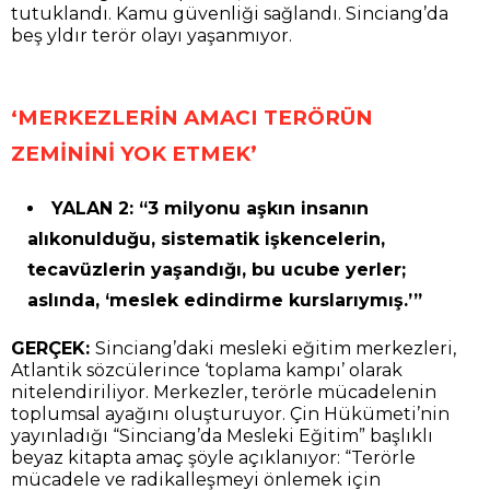
tutuklandı. Kamu güvenliği sağlandı. Sinciang’da
beş yldır terör olayı yaşanmıyor.
‘MERKEZLERİN AMACI TERÖRÜN
ZEMİNİNİ YOK ETMEK’
YALAN 2: “3 milyonu aşkın insanın
alıkonulduğu, sistematik işkencelerin,
tecavüzlerin yaşandığı, bu ucube yerler;
aslında, ‘meslek edindirme kurslarıymış.’”
GERÇEK:
Sinciang’daki mesleki eğitim merkezleri,
Atlantik sözcülerince ‘toplama kampı’ olarak
nitelendiriliyor. Merkezler, terörle mücadelenin
toplumsal ayağını oluşturuyor. Çin Hükümeti’nin
yayınladığı “Sinciang’da Mesleki Eğitim” başlıklı
beyaz kitapta amaç şöyle açıklanıyor: “Terörle
mücadele ve radikalleşmeyi önlemek için