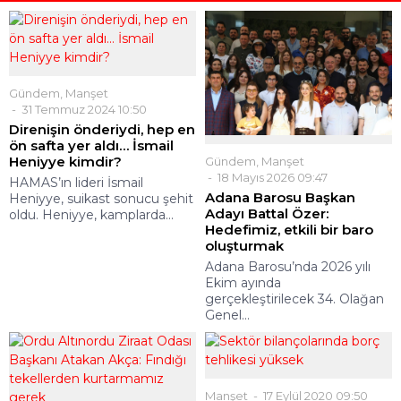
Gündem
,
Manşet
31 Temmuz 2024 10:50
Direnişin önderiydi, hep en
ön safta yer aldı… İsmail
Heniyye kimdir?
Gündem
,
Manşet
18 Mayıs 2026 09:47
HAMAS’ın lideri İsmail
Adana Barosu Başkan
Heniyye, suikast sonucu şehit
Adayı Battal Özer:
oldu. Heniyye, kamplarda...
Hedefimiz, etkili bir baro
oluşturmak
Adana Barosu’nda 2026 yılı
Ekim ayında
gerçekleştirilecek 34. Olağan
Genel...
Manşet
17 Eylül 2020 09:50