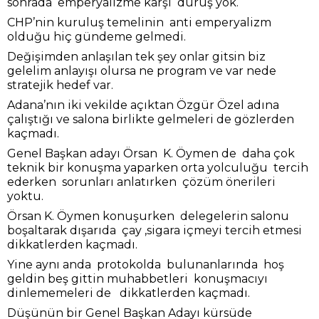
sonrada emperyalizme karşı duruş yok.
CHP’nin kuruluş temelinin anti emperyalizm
olduğu hiç gündeme gelmedi.
Değişimden anlaşılan tek şey onlar gitsin biz
gelelim anlayışı olursa ne program ve var nede
stratejik hedef var.
Adana’nın iki vekilde açıktan Özgür Özel adına
çalıştığı ve salona birlikte gelmeleri de gözlerden
kaçmadı.
Genel Başkan adayı Örsan K. Öymen de daha çok
teknik bir konuşma yaparken orta yolculuğu tercih
ederken sorunları anlatırken çözüm önerileri
yoktu.
Örsan K. Öymen konuşurken delegelerin salonu
boşaltarak dışarıda çay ,sigara içmeyi tercih etmesi
dikkatlerden kaçmadı.
Yine aynı anda protokolda bulunanlarında hoş
geldin beş gittin muhabbetleri konuşmacıyı
dinlememeleri de dikkatlerden kaçmadı.
Düşünün bir Genel Başkan Adayı kürsüde