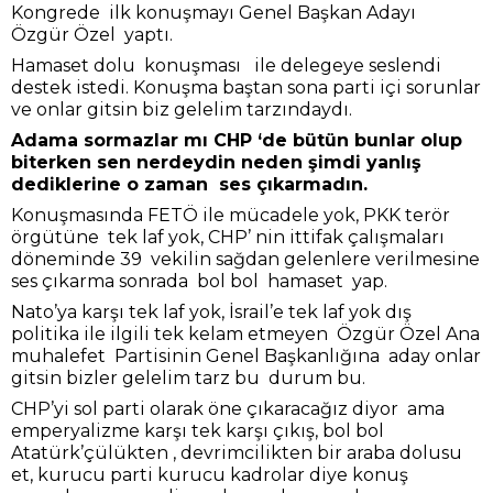
Kongrede ilk konuşmayı Genel Başkan Adayı
Özgür Özel yaptı.
Hamaset dolu konuşması ile delegeye seslendi
destek istedi. Konuşma baştan sona parti içi sorunlar
ve onlar gitsin biz gelelim tarzındaydı.
Adama sormazlar mı CHP ‘de bütün bunlar olup
biterken sen nerdeydin neden şimdi yanlış
dediklerine o zaman ses çıkarmadın.
Konuşmasında FETÖ ile mücadele yok, PKK terör
örgütüne tek laf yok, CHP’ nin ittifak çalışmaları
döneminde 39 vekilin sağdan gelenlere verilmesine
ses çıkarma sonrada bol bol hamaset yap.
Nato’ya karşı tek laf yok, İsrail’e tek laf yok dış
politika ile ilgili tek kelam etmeyen Özgür Özel Ana
muhalefet Partisinin Genel Başkanlığına aday onlar
gitsin bizler gelelim tarz bu durum bu.
CHP’yi sol parti olarak öne çıkaracağız diyor ama
emperyalizme karşı tek karşı çıkış, bol bol
Atatürk’çülükten , devrimcilikten bir araba dolusu
et, kurucu parti kurucu kadrolar diye konuş