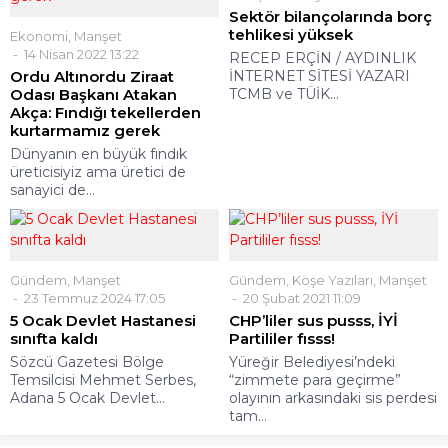
Sektör bilançolarında borç
tehlikesi yüksek
Ekonomi
,
Manşet
14 Nisan 2022 13:22
RECEP ERÇİN / AYDINLIK
Ordu Altınordu Ziraat
İNTERNET SİTESİ YAZARI
Odası Başkanı Atakan
TCMB ve TÜİK...
Akça: Fındığı tekellerden
kurtarmamız gerek
Dünyanın en büyük fındık
üreticisiyiz ama üretici de
sanayici de...
Gündem
,
Manşet
Gündem
,
Köşe Yazıları
,
Manşet
23 Temmuz 2024 17:05
20 Şubat 2021 11:09
5 Ocak Devlet Hastanesi
CHP’liler sus pusss, İYİ
sınıfta kaldı
Partililer fısss!
Sözcü Gazetesi Bölge
Yüreğir Belediyesi’ndeki
Temsilcisi Mehmet Serbes,
“zimmete para geçirme”
Adana 5 Ocak Devlet...
olayının arkasındaki sis perdesi
tam...