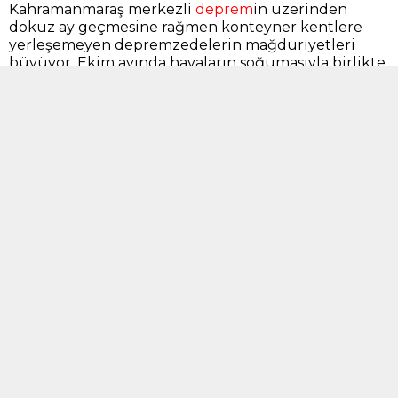
Kahramanmaraş merkezli
deprem
in üzerinden
dokuz ay geçmesine rağmen konteyner kentlere
yerleşemeyen depremzedelerin mağduriyetleri
büyüyor. Ekim ayında havaların soğumasıyla birlikte
konteynerde yaşamayan depremzedeler zorluklarla
karşı karşıya geliyor. Aydınlık’a konuşan deprem
mağduru vatandaşlar, kış gelmeden devletten
konteyner desteği beklediklerini söylediler.
Türkiye’yi sarsan 6 Şubat depremlerinin en çok
etkilediği illerden
Hatay
’da afetzedelerin temel
ihtiyaçları hala sürüyor. Kış yaklaşırken
depremzedelerin en önemli talebi konteyner.
Aydınlık’ın
AFAD
yetkililerinden edindiği bilgiye
göre 10 binden fazla konteyner ihtiyacı bulunuyor.
Hatay’ın İskenderun ilçesinde depreme yakalanan
ve hala konteyner alamayan Gülşah Şirince ve Gül
Yıldız ile konuştuk. Afetzedeler, çocuklarıyla birlikte
zor şartlarda yaşamaya çalıştıklarını, konteyner
taleplerine acil çözüm beklediklerini aktardılar.
Vatandaşlar afet sürecinde yaşadıklarını
belgeleyemedikleri için kira, taşınma ve konteyner
yardımı taleplerinin karşılanmadığını belirttiler.