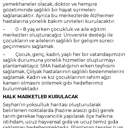
yemekhaneler olacak, doktor ve hemşire
gözetiminde sağlıklı bir hayat sürmeleri
sağlanacaktır. Ayrıca bu merkezlerde Alzheimer
hastalarına yönelik bakım üniteleri kurulacaktır.
– 0 – 8 yaş erken çocukluk ve aile eğitim
merkezleri oluşturacağız. Üniversite desteği ile
çocukların ve ailelerin sağlıklı bir gelişim süreci
geçirmesini sağlamak.
– Çocuk, genç, kadın, yaşlı her bir vatandaşımızın
sağlık durumuna yönelik hizmetler oluşturmayı
planlamaktayız. SMA hastalığının erken teşhisini
sağlamak, Çölyak hastalarının sağlıklı beslenmelerini
sağlamak. Kadın ve kız çocuklarının rahim ağzı
kanseri olmasını önlemek gibi hedeflerimiz
bulunmaktadır.
HALK MARKETLER KURULACAK
Seyhan’ın yoksulluk haritası oluşturularak
belirlenen noktalarda (hazine arasizi gibi) gerek
tarım gerekse hayvancılık yapılarak ilçe halkına
istihdam, ucuz hayvansal gıda ve ucuz temiz gıda
sağlaması hedeflenmektedir. Planlanan tesisler tüm