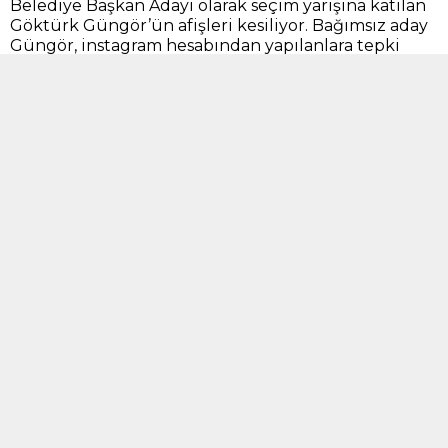
Belediye Başkan Adayı olarak seçim yarışına katılan
Göktürk Güngör’ün afişleri kesiliyor. Bağımsız aday
Güngör, instagram hesabından yapılanlara tepki
göstererek, “Seçimde kesilen afişler halkımızın
vergileriyle ödeniyor. Benim afişlerim ise alın
terimdir.
Alın terime el uzatan vatan hainidir. ” diye yazdı.
Güngör’e takipçilerinden destek yağdı işte onlardan
bazıları:
Cansın kardeşim yanındayız inşallah kazanırsın
Kaybettiler çırpınıyorlar çırpındıkçada batıyorlar
çocuklarımın rızkı olan helal paralarla yapılan
afişlere dokunan eller kırılsın.
Sonuna kadar yanındayız
Her daim yanınızdayız🙏 Hak eden tek insan sizsiniz
❤