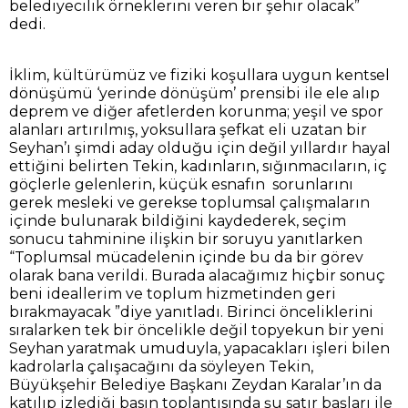
belediyecilik örneklerini veren bir şehir olacak”
dedi.
İklim, kültürümüz ve fiziki koşullara uygun kentsel
dönüşümü ‘yerinde dönüşüm’ prensibi ile ele alıp
deprem ve diğer afetlerden korunma; yeşil ve spor
alanları artırılmış, yoksullara şefkat eli uzatan bir
Seyhan’ı şimdi aday olduğu için değil yıllardır hayal
ettiğini belirten Tekin, kadınların, sığınmacıların, iç
göçlerle gelenlerin, küçük esnafın sorunlarını
gerek mesleki ve gerekse toplumsal çalışmaların
içinde bulunarak bildiğini kaydederek, seçim
sonucu tahminine ilişkin bir soruyu yanıtlarken
“Toplumsal mücadelenin içinde bu da bir görev
olarak bana verildi. Burada alacağımız hiçbir sonuç
beni ideallerim ve toplum hizmetinden geri
bırakmayacak ”diye yanıtladı. Birinci önceliklerini
sıralarken tek bir öncelikle değil topyekun bir yeni
Seyhan yaratmak umuduyla, yapacakları işleri bilen
kadrolarla çalışacağını da söyleyen Tekin,
Büyükşehir Belediye Başkanı Zeydan Karalar’ın da
katılıp izlediği basın toplantısında şu satır başları ile