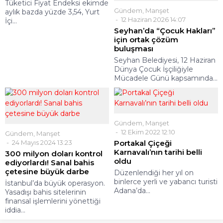
Tüketici Fiyat Endeksi ekimde
Gündem
,
Manşet
aylık bazda yüzde 3,54, Yurt
12 Haziran 2026 14:07
İçi...
Seyhan’da “Çocuk Hakları”
için ortak çözüm
buluşması
Seyhan Belediyesi, 12 Haziran
Dünya Çocuk İşçiliğiyle
Mücadele Günü kapsamında...
Gündem
,
Manşet
12 Ekim 2022 12:10
Gündem
,
Manşet
24 Mayıs 2024 13:23
Portakal Çiçeği
Karnavalı’nın tarihi belli
300 milyon doları kontrol
oldu
ediyorlardı! Sanal bahis
çetesine büyük darbe
Düzenlendiği her yıl on
binlerce yerli ve yabancı turisti
İstanbul’da büyük operasyon.
Adana’da...
Yasadışı bahis sitelerinin
finansal işlemlerini yönettiği
iddia...