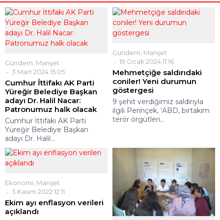
Gündem
,
Manşet
19 Ocak 2024 11:16
Gündem
,
Manşet
3 Mart 2024 15:05
Mehmetçiğe saldırıdaki
coniler! Yeni durumun
Cumhur İttifakı AK Parti
göstergesi
Yüreğir Belediye Başkan
adayı Dr. Halil Nacar:
9 şehit verdiğimiz saldırıyla
Patronumuz halk olacak
ilgili Perinçek, ‘ABD, birtakım
terör örgütleri...
Cumhur İttifakı AK Parti
Yüreğir Belediye Başkan
adayı Dr. Halil...
Ekonomi
,
Manşet
3 Kasım 2022 12:11
Ekim ayı enflasyon verileri
açıklandı