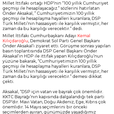
Millet İttifakı ortağı HDP’nin “100 yıllık Cumhuriyet
geçmişi ile hesaplaşacağız.” sözlerini hatırlatan
Önder Aksakal, ” Cumhuriyetimizin 100 yıllık
geçmişi ile hesaplaşma hayalleri kuranlara, DSP
Türk Milleti’nin hassasiyeti ile karşılık vermiştir, her
zaman da bu karşılığı verecektir.” dedi.
Millet İttifakı Cumhurbaşkanı Adayı
Kemal
Kılıçdaroğlu
, Demokrat Sol Parti Genel Başkanı
Önder Aksakal’ı ziyaret etti. Görüşme sonrası yapılan
basın toplantısında DSP Genel Başkanı Önder
Aksakal’ın HDP ile ittifak yapan Kılıçdaroğlu’nun
yüzüne bakarak, “Cumhuriyetimizin 100 yıllık
geçmişi ile hesaplaşma hayalleri kuranlara, DSP
Türk Milleti’nin hassasiyeti ile karşılık vermiştir, her
zaman da bu karşılığı verecektir.” demesi dikkat
çekti.
Aksakal, “DSP için vatan ve bayrak çok önemlidir.
KKTC Bayrağı’nın kapısında dalgalandığı tek parti
DSP’dir. Mavi Vatan, Doğu Akdeniz, Ege, Kıbrıs çok
önemlidir. 14 Mayıs seçimlerini bir önceki
seçimlerden ayıran, günümüzde yaşadığımız