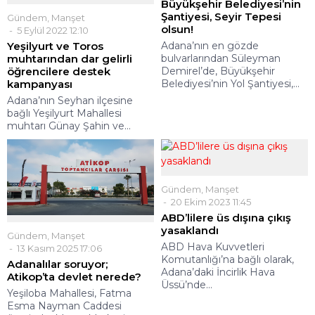
Büyükşehir Belediyesi’nin
Şantiyesi, Seyir Tepesi
Gündem
,
Manşet
olsun!
5 Eylül 2022 12:10
Yeşilyurt ve Toros
Adana’nın en gözde
muhtarından dar gelirli
bulvarlarından Süleyman
öğrencilere destek
Demirel’de, Büyükşehir
kampanyası
Belediyesi’nin Yol Şantiyesi,...
Adana’nın Seyhan ilçesine
bağlı Yeşilyurt Mahallesi
muhtarı Günay Şahin ve...
Gündem
,
Manşet
20 Ekim 2023 11:45
ABD’lilere üs dışına çıkış
yasaklandı
Gündem
,
Manşet
ABD Hava Kuvvetleri
13 Kasım 2025 17:06
Komutanlığı’na bağlı olarak,
Adanalılar soruyor;
Adana’daki İncirlik Hava
Atikop’ta devlet nerede?
Üssü’nde...
Yeşiloba Mahallesi, Fatma
Esma Nayman Caddesi