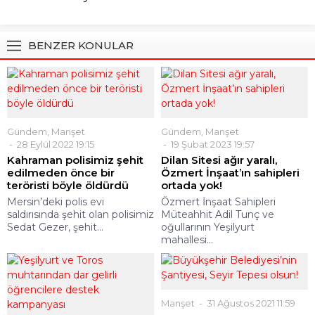
BENZER KONULAR
Gündem
,
Manşet
Gündem
,
Manşet
28 Eylül 2022 19:15
19 Şubat 2023 19:57
Kahraman polisimiz şehit
Dilan Sitesi ağır yaralı,
edilmeden önce bir
Özmert İnşaat’ın sahipleri
teröristi böyle öldürdü
ortada yok!
Mersin’deki polis evi
Özmert İnşaat Sahipleri
saldırısında şehit olan polisimiz
Müteahhit Adil Tunç ve
Sedat Gezer, şehit...
oğullarının Yeşilyurt
mahallesi...
Manşet
31 Ağustos 2021 11:59