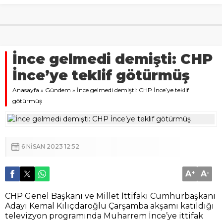
İnce gelmedi demişti: CHP
İnce’ye teklif götürmüş
Anasayfa
»
Gündem
»
İnce gelmedi demişti: CHP İnce’ye teklif
götürmüş
6 NISAN 2023 12:52
A
+
A
-
CHP Genel Başkanı ve Millet İttifakı Cumhurbaşkanı
Adayı Kemal Kılıçdaroğlu Çarşamba akşamı katıldığı
televizyon programında Muharrem İnce’ye ittifak