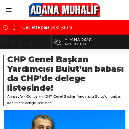
‘Devlette para yok!’ yalanı
Kuru meyve sektörü 2 milyar dolar ihracat hedefi
ADANA
24°C
ALTIN
için Ankara’dan destek istedi
5.629,56
AZ BULUTLU
Mobilya ihracatında Avrupa ivmesi
BİST
CHP Genel Başkan
10.824,63
Göz için “Akıllı Mercek” herkes için uygun mu?
Yardımcısı Bulut’un babası
Devletin iki bilançosu: Görünen bütçe, bütçe dışı
DOLAR
42,2340
riskler ve hazineyi bekleyen yük
da CHP’de delege
EURO
listesinde!
48,8802
Anasayfa
»
Gündem
»
CHP Genel Başkan Yardımcısı Bulut’un babası
da CHP’de delege listesinde!