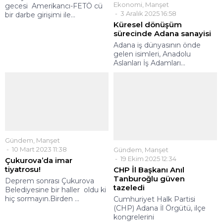
Ekonomi
,
Manşet
gecesi Amerikancı-FETÖ cü
3 Aralık 2025 16:58
bir darbe girişimi ile...
Küresel dönüşüm
sürecinde Adana sanayisi
Adana iş dünyasının önde
gelen isimleri, Anadolu
Aslanları İş Adamları...
Gündem
,
Manşet
10 Mart 2023 11:38
Gündem
,
Manşet
19 Ekim 2025 12:34
Çukurova’da imar
tiyatrosu!
CHP İl Başkanı Anıl
Tanburoğlu güven
Deprem sonrası Çukurova
tazeledi
Belediyesine bir haller oldu ki
hiç sormayın.Birden ...
Cumhuriyet Halk Partisi
(CHP) Adana İl Örgütü, ilçe
kongrelerini