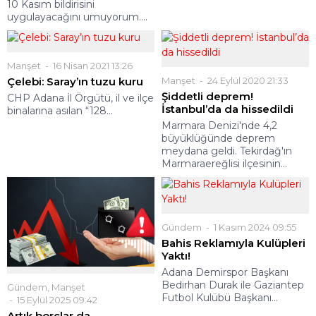
10 Kasım bildirisini
uygulayacağını umuyorum....
Manşet
16 Nisan 2021 13:26
Çelebi: Saray’ın tuzu kuru
Manşet
24 Eylül 2020 21:33
Şiddetli deprem!
CHP Adana İl Örgütü, il ve ilçe
İstanbul’da da hissedildi
binalarına asılan “128...
Marmara Denizi'nde 4,2
büyüklüğünde deprem
meydana geldi. Tekirdağ'ın
Marmaraereğlisi ilçesinin...
Gündem
1 Kasım 2024 09:55
Bahis Reklamıyla Kulüpleri
Yaktı!
Adana Demirspor Başkanı
Bedirhan Durak ile Gaziantep
Gündem
,
Manşet
Futbol Kulübü Başkanı...
15 Eylül 2025 09:42
Artık borçlar da