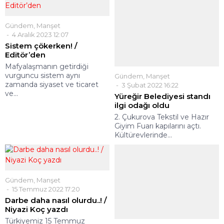
Gündem
,
Manşet
4 Aralık 2023 12:07
Sistem çökerken! /
Editör’den
Mafyalaşmanın getirdiği
vurguncu sistem aynı
Gündem
,
Manşet
zamanda siyaset ve ticaret
3 Şubat 2022 16:22
ve...
Yüreğir Belediyesi standı
ilgi odağı oldu
2. Çukurova Tekstil ve Hazır
Giyim Fuarı kapılarını açtı.
Kültürevlerinde...
Gündem
,
Manşet
15 Temmuz 2022 17:20
Darbe daha nasıl olurdu..! /
Niyazi Koç yazdı
Türkiyemiz 15 Temmuz