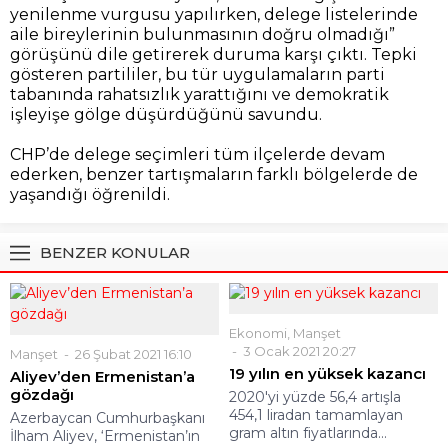
yenilenme vurgusu yapılırken, delege listelerinde
aile bireylerinin bulunmasının doğru olmadığı”
görüşünü dile getirerek duruma karşı çıktı. Tepki
gösteren partililer, bu tür uygulamaların parti
tabanında rahatsızlık yarattığını ve demokratik
işleyişe gölge düşürdüğünü savundu.
CHP’de delege seçimleri tüm ilçelerde devam
ederken, benzer tartışmaların farklı bölgelerde de
yaşandığı öğrenildi.
BENZER KONULAR
Ekonomi
,
Manşet
3 Ocak 2021 20:27
Manşet
26 Şubat 2021 16:10
19 yılın en yüksek kazancı
Aliyev’den Ermenistan’a
gözdağı
2020'yi yüzde 56,4 artışla
454,1 liradan tamamlayan
Azerbaycan Cumhurbaşkanı
gram altın fiyatlarında...
İlham Aliyev, ‘Ermenistan’ın