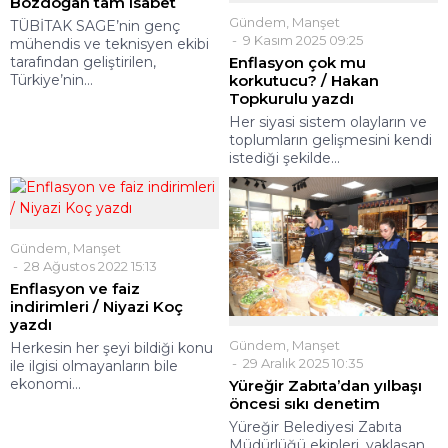
Bozdoğan tam isabet
Gündem
,
Manşet
TÜBİTAK SAGE’nin genç
9 Kasım 2025 09:25
mühendis ve teknisyen ekibi
tarafından geliştirilen,
Enflasyon çok mu
Türkiye’nin...
korkutucu? / Hakan
Topkurulu yazdı
Her siyasi sistem olayların ve
toplumların gelişmesini kendi
istediği şekilde...
Gündem
,
Manşet
28 Ağustos 2022 15:13
Enflasyon ve faiz
indirimleri / Niyazi Koç
yazdı
Gündem
,
Manşet
Herkesin her şeyi bildiği konu
29 Aralık 2025 10:35
ile ilgisi olmayanların bile
ekonomi...
Yüreğir Zabıta’dan yılbaşı
öncesi sıkı denetim
Yüreğir Belediyesi Zabıta
Müdürlüğü ekipleri, yaklaşan