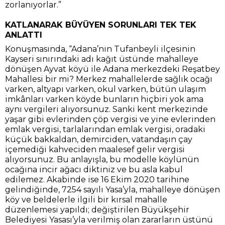
zorlanıyorlar.”
KATLANARAK BÜYÜYEN SORUNLARI TEK TEK
ANLATTI
Konuşmasında, “Adana’nın Tufanbeyli ilçesinin
Kayseri sınırındaki adı kağıt üstünde mahalleye
dönüşen Ayvat köyü ile Adana merkezdeki Reşatbey
Mahallesi bir mi? Merkez mahallelerde sağlık ocağı
varken, altyapı varken, okul varken, bütün ulaşım
imkânları varken köyde bunların hiçbiri yok ama
aynı vergileri alıyorsunuz. Sanki kent merkezinde
yaşar gibi evlerinden çöp vergisi ve yine evlerinden
emlak vergisi, tarlalarından emlak vergisi, oradaki
küçük bakkaldan, demirciden, vatandaşın çay
içemediği kahveciden maalesef gelir vergisi
alıyorsunuz. Bu anlayışla, bu modelle köylünün
ocağına incir ağacı diktiniz ve bu asla kabul
edilemez. Akabinde ise 16 Ekim 2020 tarihine
gelindiğinde, 7254 sayılı Yasa’yla, mahalleye dönüşen
köy ve beldelerle ilgili bir kırsal mahalle
düzenlemesi yapıldı; değiştirilen Büyükşehir
Belediyesi Yasası’yla verilmiş olan zararların üstünü