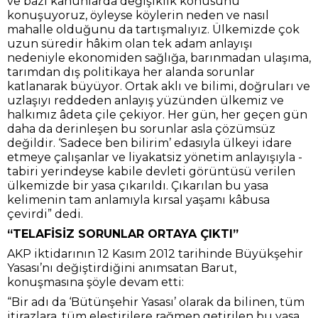
ve bazı kanunlarda değişiklik konusunu
konuşuyoruz, öyleyse köylerin neden ve nasıl
mahalle olduğunu da tartışmalıyız. Ülkemizde çok
uzun süredir hâkim olan tek adam anlayışı
nedeniyle ekonomiden sağlığa, barınmadan ulaşıma,
tarımdan dış politikaya her alanda sorunlar
katlanarak büyüyor. Ortak aklı ve bilimi, doğruları ve
uzlaşıyı reddeden anlayış yüzünden ülkemiz ve
halkımız âdeta çile çekiyor. Her gün, her geçen gün
daha da derinleşen bu sorunlar asla çözümsüz
değildir. ‘Sadece ben bilirim’ edasıyla ülkeyi idare
etmeye çalışanlar ve liyakatsiz yönetim anlayışıyla -
tabiri yerindeyse kabile devleti görüntüsü verilen
ülkemizde bir yasa çıkarıldı. Çıkarılan bu yasa
kelimenin tam anlamıyla kırsal yaşamı kâbusa
çevirdi” dedi.
“TELAFİSİZ SORUNLAR ORTAYA ÇIKTI”
AKP iktidarının 12 Kasım 2012 tarihinde Büyükşehir
Yasası’nı değiştirdiğini anımsatan Barut,
konuşmasına şöyle devam etti:
“Bir adı da ‘Bütünşehir Yasası’ olarak da bilinen, tüm
itirazlara, tüm eleştirilere rağmen getirilen bu yasa,