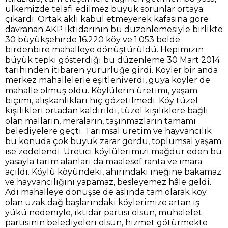
ülkemizde telafi edilmez büyük sorunlar ortaya
çıkardı. Ortak aklı kabul etmeyerek kafasına göre
davranan AKP iktidarının bu düzenlemesiyle birlikte
30 büyükşehirde 16.220 köy ve 1.053 belde
birdenbire mahalleye dönüştürüldü. Hepimizin
büyük tepki gösterdiği bu düzenleme 30 Mart 2014
tarihinden itibaren yürürlüğe girdi. Köyler bir anda
merkez mahallelerle eşitleniverdi, güya köyler de
mahalle olmuş oldu. Köylülerin üretimi, yaşam
biçimi, alışkanlıkları hiç gözetilmedi. Köy tüzel
kişilikleri ortadan kaldırıldı, tüzel kişiliklere bağlı
olan malların, meraların, taşınmazların tamamı
belediyelere geçti. Tarımsal üretim ve hayvancılık
bu konuda çok büyük zarar gördü, toplumsal yaşam
ise zedelendi. Üretici köylülerimizi mağdur eden bu
yasayla tarım alanları da maalesef ranta ve imara
açıldı. Köylü köyündeki, ahırındaki ineğine bakamaz
ve hayvancılığını yapamaz, besleyemez hâle geldi.
Adı mahalleye dönüşse de aslında tam olarak köy
olan uzak dağ başlarındaki köylerimize artan iş
yükü nedeniyle, iktidar partisi olsun, muhalefet
partisinin belediyeleri olsun, hizmet götürmekte