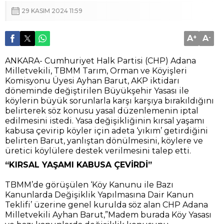
29 KASIM 2024 11:59
A
+
A
-
ANKARA- Cumhuriyet Halk Partisi (CHP) Adana
Milletvekili, TBMM Tarım, Orman ve Köyişleri
Komisyonu Üyesi Ayhan Barut, AKP iktidarı
döneminde değiştirilen Büyükşehir Yasası ile
köylerin büyük sorunlarla karşı karşıya bırakıldığını
belirterek söz konusu yasal düzenlemenin iptal
edilmesini istedi. Yasa değişikliğinin kırsal yaşamı
kabusa çevirip köyler için adeta ‘yıkım’ getirdiğini
belirten Barut, yanlıştan dönülmesini, köylere ve
üretici köylülere destek verilmesini talep etti.
“KIRSAL YAŞAMI KABUSA ÇEVİRDİ”
TBMM’de görüşülen ‘Köy Kanunu ile Bazı
Kanunlarda Değişiklik Yapılmasına Dair Kanun
Teklifi’ üzerine genel kurulda söz alan CHP Adana
Milletvekili Ayhan Barut,”Madem burada Köy Yasası