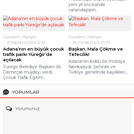
yeni yıl öncesinde
vatandaşların...
Gündem
,
Manşet
Gündem
,
Manşet
6 Ağustos 2024 12:51
20 Ocak 2023 20:57
Adana’nın en büyük çocuk
Başkan, Mala Çökme ve
trafik parkı Yüreğir’de
Tefecilik!
açılacak
Adana’nın köklü bir mobilya
Yüreğir Belediye Başkanı Ali
fabrikasıydı. Şehirde ve
Demirçalı müjdeyi verdi,
Türkiye genelinde bayilikleri...
Çocuk Trafik Eğitim...
YORUMLAR