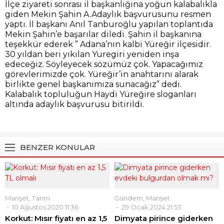
İlçe ziyareti sonrası il başkanlığına yoğun kalabalıkla
giden Mekin Şahin A.Adaylık başvurusunu resmen
yaptı. İl başkanı Anıl Tanburoğlu yapılan toplantıda
Mekin Şahin’e başarılar diledi. Şahin il başkanına
teşekkür ederek ” Adana’nın kalbi Yüreğir ilçesidir.
30 yıldan beri yıkılan Yuregiri yeniden inşa
edeceğiz. Söyleyecek sözümüz çok. Yapacağımız
görevlerimizde çok. Yüreğir’in anahtarını alarak
birlikte genel başkanımıza sunacağız” dedi.
Kalabalık topluluğun Haydi Yüreğire sloganları
altında adaylık başvurusu bitirildi.
BENZER KONULAR
Manşet
,
Tarım
Gündem
,
Manşet
10 Ağustos 2020 11:36
29 Ocak 2024 21:53
Korkut: Mısır fiyatı en az 1,5
Dimyata pirince giderken