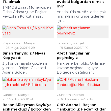
TL olmalı
evdeki bulgurdan olmak
mı?
TMMOB Ziraat Mühendisleri
Odası Adana Şube Başkanı
Anadolu’da bu söz daha çok
Feyzullah Korkut, mısır...
hırsı aklının önünde gidenler
için...
Köşe Yazıları
,
Manşet
Ekonomi
,
Manşet
23 Mayıs 2021 19:29
19 Şubat 2023 11:10
Sinan Tanyıldız / Niyazi
Afet fırsatçılarının
Koç yazdı
peşindeyiz
3 yıl önce hayata gözlerini
Halk seferber oldu. Onlar ise
yuman Hürriyet Gazetesi
kazanç peşinde koşuyor.
Adana Bölge...
Bölgedeki dağıtıcılar...
Gündem
,
Manşet
Gündem
,
Manşet
7 Aralık 2022 10:41
30 Haziran 2024 16:14
Bakan Süleyman Soylu’ya
CHP Adana İl Başkanı
açık mektup! / Editör’den
Tanburoğlu: Hedef iktidar