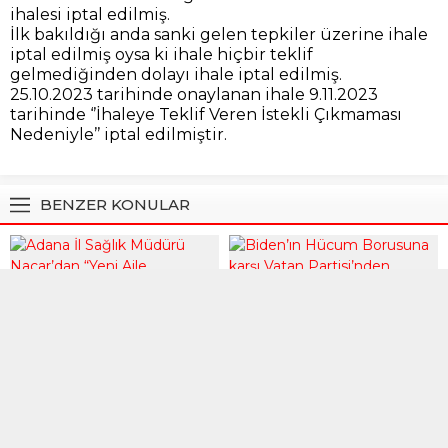
ihalesi iptal edilmiş.
İlk bakıldığı anda sanki gelen tepkiler üzerine ihale
iptal edilmiş oysa ki ihale hiçbir teklif
gelmediğinden dolayı ihale iptal edilmiş.
25.10.2023 tarihinde onaylanan ihale 9.11.2023
tarihinde ‘’İhaleye Teklif Veren İstekli Çıkmaması
Nedeniyle’’ iptal edilmiştir.
BENZER KONULAR
Gündem
,
Manşet
Manşet
24 Nisan 2021 21:16
25 Kasım 2024 12:57
Biden’ın Hücum Borusuna
Adana İl Sağlık Müdürü
karşı Vatan Partisi’nden
Nacar’dan “Yeni Aile
hükümete çağrı!
Hekimliği” bilgilendirmesi
ABD Başkanı Biden’ın sözde
Adana İl Sağlık Müdürü Uzm.
“Ermeni Soykırımı”nı
Dr. Halil Nacar, Sağlık
tanıması” üzerine Vatan