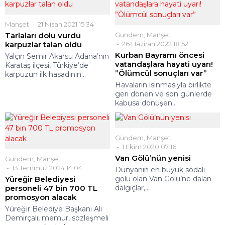
Manşet
21 Nisan 2021 15:34
Tarlaları dolu vurdu
Gündem
,
Manşet
karpuzlar talan oldu
26 Haziran 2022 18:52
Kurban Bayramı öncesi
Yalçın Semir Akarsu Adana’nın
vatandaşlara hayati uyarı!
Karataş ilçesi, Türkiye’de
”Ölümcül sonuçları var”
karpuzun ilk hasadının...
Havaların ısınmasıyla birlikte
geri dönen ve son günlerde
kabusa dönüşen...
Gündem
,
Manşet
1 Ekim 2020 07:16
Van Gölü’nün yenisi
Gündem
,
Manşet
13 Temmuz 2024 14:04
Dünyanın en büyük sodalı
Yüreğir Belediyesi
gölü olan Van Gölü’ne dalan
personeli 47 bin 700 TL
dalgıçlar,...
promosyon alacak
Yüreğir Belediye Başkanı Ali
Demirçalı, memur, sözleşmeli