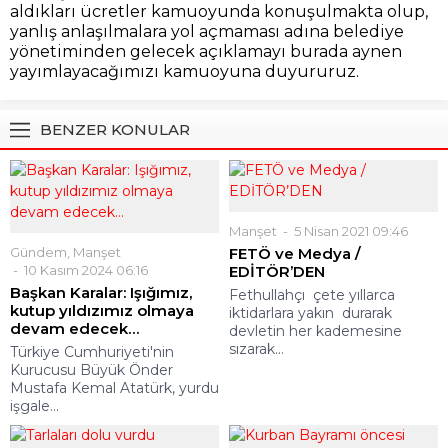
aldıkları ücretler kamuoyunda konuşulmakta olup,
yanlış anlaşılmalara yol açmaması adına belediye
yönetiminden gelecek açıklamayı burada aynen
yayımlayacağımızı kamuoyuna duyururuz.
BENZER KONULAR
Manşet
5 Nisan 2021 09:46
Gündem
,
Manşet
FETÖ ve Medya /
10 Kasım 2024 06:16
EDİTÖR’DEN
Başkan Karalar: Işığımız,
Fethullahçı çete yıllarca
kutup yıldızımız olmaya
iktidarlara yakın durarak
devam edecek…
devletin her kademesine
sızarak...
Türkiye Cumhuriyeti'nin
Kurucusu Büyük Önder
Mustafa Kemal Atatürk, yurdu
işgale...