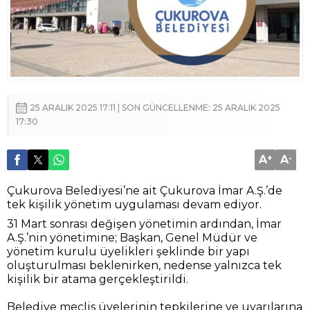
25 ARALIK 2025 17:11 | SON GÜNCELLENME: 25 ARALIK 2025
17:30
A
+
A
-
Çukurova Belediyesi’ne ait Çukurova İmar A.Ş.’de
tek kişilik yönetim uygulaması devam ediyor.
31 Mart sonrası değişen yönetimin ardından, İmar
A.Ş.’nin yönetimine; Başkan, Genel Müdür ve
yönetim kurulu üyelikleri şeklinde bir yapı
oluşturulması beklenirken, nedense yalnızca tek
kişilik bir atama gerçekleştirildi.
Belediye meclis üyelerinin tepkilerine ve uyarılarına