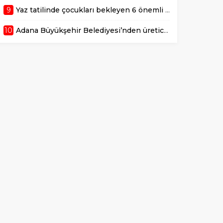
9
Yaz tatilinde çocukları bekleyen 6 önemli sağlık riski!
10
Adana Büyükşehir Belediyesi’nden üreticiye 168 adet süt sağım makinesi