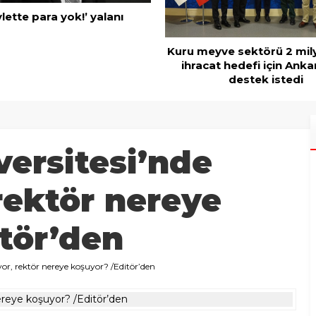
Mobilya ihracatında Avrup
ve sektörü 2 milyar dolar
t hedefi için Ankara’dan
destek istedi
ersitesi’nde
 rektör nereye
tör’den
yor, rektör nereye koşuyor? /Editör’den