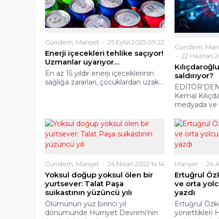
Gündem
,
Manşet
25 Eylül 2025 09:22
Gündem
,
Man
Enerji içecekleri tehlike saçıyor!
22 Haziran 2
Uzmanlar uyarıyor…
Kılıçdaroğl
En az 15 yıldır enerji içeceklerinin
saldırıyor?
sağlığa zararları, çocuklardan uzak...
EDİTÖR’DEN
Kemal Kılıçda
medyada ve t
Gündem
,
Manşet
24 Nisan 2022 14:14
Manşet
24 A
Yoksul doğup yoksul ölen bir
Ertuğrul Ö
yurtsever: Talat Paşa
ve orta yol
suikastının yüzüncü yılı
yazdı
Ölümünün yüz birinci yıl
Ertuğrul Öz
dönümünde Hürriyet Devrimi’nin
yönettikleri 