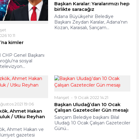
Başkan Karalar: Yaralarımızı hep
birlikte saracağız
Adana Büyükşehir Belediye
Başkanı Zeydan Karalar, Adana’nın
Kozan, Karaisalı, Sarıçam...
şet
026 10:11
u’na kimler
 CHP Genel Başkanı
roğlu’na sosyal
elevizyon...
Manşet
9 Ocak 2022 14:21
ğustos 2021 19:06
Başkan Uludağ’dan 10 Ocak
Çalışan Gazeteciler Gün mesajı
zkök, Ahmet Hakan
culuk / Utku Reyhan
Sarıçam Belediye başkanı Bilal
Uludağ 10 Ocak Çalışan Gazeteciler
Günü...
kök, Ahmet Hakan ve
Hürriyet gazetesi