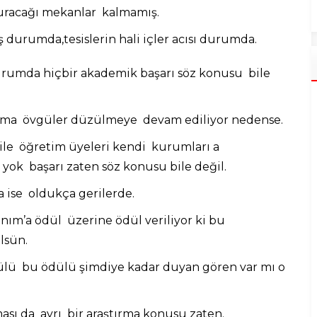
turacağı mekanlar kalmamış.
 durumda,tesislerin hali içler acısı durumda.
rumda hiçbir akademik başarı söz konusu bile
 hanıma övgüler düzülmeye devam ediliyor nedense.
 ile öğretim üyeleri kendi kurumları a
ok başarı zaten söz konusu bile değil.
da ise oldukça gerilerde.
nım’a ödül üzerine ödül veriliyor ki bu
ülsün.
ödülü bu ödülü şimdiye kadar duyan gören var mı o
ı da ayrı bir araştırma konusu zaten.