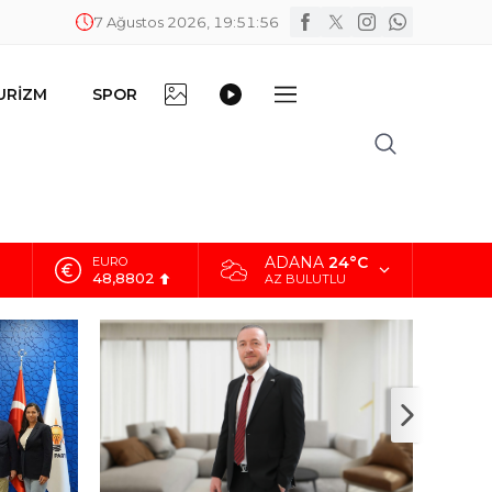
7 Ağustos 2026, 19:51:57
FOTO
VİDEO
URİZM
SPOR
DİĞER
GALERİ
GALERİ
ADANA
24°C
ALTIN
5.629,56
AZ BULUTLU
BİST
10.824,63
DOLAR
42,2340
EURO
48,8802