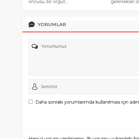
öncüsü, bir örgüt...
geleneksel ola
YORUMLAR
Daha sonraki yorumlarımda kullanılması için adım
Henüz yorum yapılmamış. İlk yorumu yukarıdaki form a