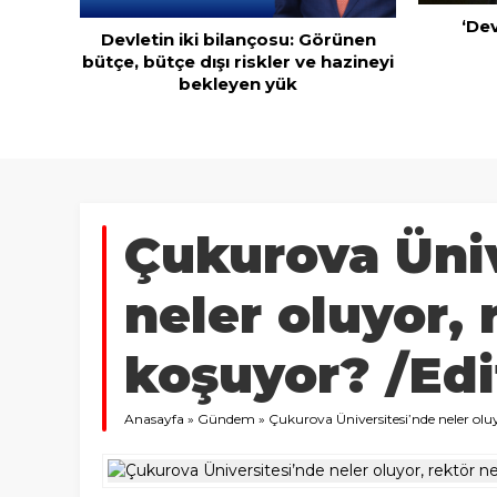
‘Devlette para yok!’ yalanı
rünen
azineyi
Kuru mey
ihraca
Çukurova Üniv
neler oluyor,
koşuyor? /Edi
Anasayfa
»
Gündem
»
Çukurova Üniversitesi’nde neler olu