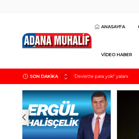
ANASAYFA
VİDEO HABER
SON DAKİKA
‘Devlette para yok!’ yalanı
Kuru meyve sektörü 2 milyar do
Mobilya ihracatında Avrupa iv
Göz için “Akıllı Mercek” herke
Devletin iki bilançosu: Görünen