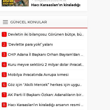
6 Ağustos 2026 14:18
sonrasında verilmelidir."
Mustafa Özkan, Çukurova’da
Hacı Karaaslan’ın kiraladığı
bulunan değerli bir arazinin 10
arsanın resmi kiracısı bakın
yıllığına kiraya verilmesiyle ilgili
kim çıktı!
gerçekleştirilen ihale sürecine
ADANA –
GÜNCEL KONULAR
dair usulsüzlük şüphelerini
AdanaMedyaHaber.com’da
gündeme taşıdı. Özkan,
yayımlanan habere göre,
sürecin takipçisi olduklarını
1
Devletin iki bilançosu: Görünen bütçe, bütçe dışı riskler ve hazineyi bekleyen yük
geçtiğimiz günlerde
belirterek,...
kamuoyunda gündem olan
2
‘Devlette para yok!’ yalanı
Adana Büyükşehir
Belediyesi’ne ait Kurttepe
3
CHP Adana İl Başkanı Orhan Bayram’dan AK Parti İl Başkanı Mustafa Özkan’a cevap!
bölgesindeki yaklaşık 7,5
dönümlük arazinin
4
Kuru meyve sektörü 2 milyar dolar ihracat hedefi için Ankara’dan destek istedi
kiralanmasına ilişkin yeni
detaylar ortaya çıktı. Haberde,
5
Mobilya ihracatında Avrupa ivmesi
söz konusu...
6
Göz için “Akıllı Mercek” herkes için uygun mu?
7
AK Parti İl Başkanı Özkan: Adanalıların bir metrekare malını kimseye yedirmeyiz!
8
Hacı Karaaslan’ın kiraladığı arsanın resmi kiracısı bakın kim çıktı!