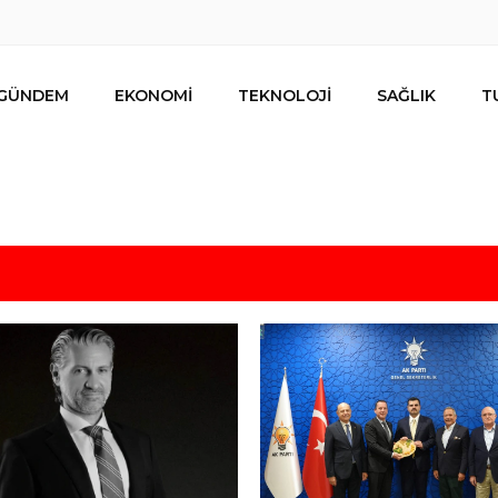
GÜNDEM
EKONOMİ
TEKNOLOJİ
SAĞLIK
T
lar ihracat hedefi için Ankara’dan destek istedi
mesi
s için uygun mu?
 bütçe, bütçe dışı riskler ve hazineyi bekleyen yük