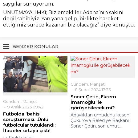
saygılar sunuyorum.
UNUTMAYALIMKİ; Biz emekliler Adana’nın sakini
değil sahibiyiz. Yan yana gelip, birlikte hareket
ettiğimiz sürece kazanan biz olacağız” diye konuştu.
BENZER KONULAR
Gündem
,
Manşet
8 Şubat 2024 17:33
Soner Çetin, Ekrem
Gündem
,
Manşet
İmamoğlu ile
9 Aralık 2025 09:42
görüşebilecek mi?
Futbolda ‘bahis’
Adaylıktan umudunu kesen
soruşturması…Ünlü
Çukurova Belediye Başkanı
futbolcular tutuklandı:
Soner Çetin, son umut...
İfadeler ortaya çıktı!
Futbolda bahis