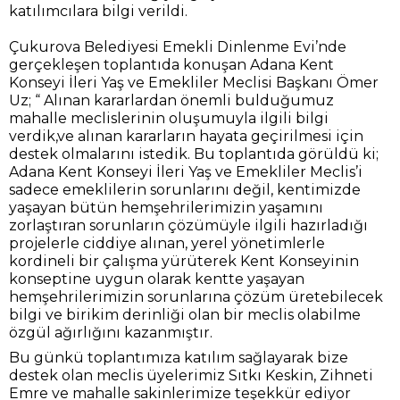
katılımcılara bilgi verildi.
Çukurova Belediyesi Emekli Dinlenme Evi’nde
gerçekleşen toplantıda konuşan Adana Kent
Konseyi İleri Yaş ve Emekliler Meclisi Başkanı Ömer
Uz; “ Alınan kararlardan önemli bulduğumuz
mahalle meclislerinin oluşumuyla ilgili bilgi
verdik,ve alınan kararların hayata geçirilmesi için
destek olmalarını istedik. Bu toplantıda görüldü ki;
Adana Kent Konseyi İleri Yaş ve Emekliler Meclis’i
sadece emeklilerin sorunlarını değil, kentimizde
yaşayan bütün hemşehrilerimizin yaşamını
zorlaştıran sorunların çözümüyle ilgili hazırladığı
projelerle ciddiye alınan, yerel yönetimlerle
kordineli bir çalışma yürüterek Kent Konseyinin
konseptine uygun olarak kentte yaşayan
hemşehrilerimizin sorunlarına çözüm üretebilecek
bilgi ve birikim derinliği olan bir meclis olabilme
özgül ağırlığını kazanmıştır.
Bu günkü toplantımıza katılım sağlayarak bize
destek olan meclis üyelerimiz Sıtkı Keskin, Zihneti
Emre ve mahalle sakinlerimize teşekkür ediyor