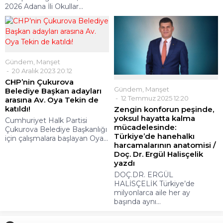
2026 Adana İli Okullar...
Gündem
,
Manşet
20 Aralık 2023 20:12
CHP’nin Çukurova
Gündem
,
Manşet
Belediye Başkan adayları
12 Temmuz 2025 12:20
arasına Av. Oya Tekin de
katıldı!
Zengin konforun peşinde,
yoksul hayatta kalma
Cumhuriyet Halk Partisi
mücadelesinde:
Çukurova Belediye Başkanlığı
Türkiye’de hanehalkı
için çalışmalara başlayan Oya...
harcamalarının anatomisi /
Doç. Dr. Ergül Halisçelik
yazdı
DOÇ.DR. ERGÜL
HALİSÇELİK Türkiye’de
milyonlarca aile her ay
başında aynı...