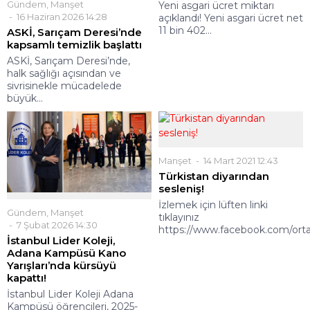
Gündem
,
Manşet
Yeni asgari ücret miktarı
16 Haziran 2026 14:28
açıklandı! Yeni asgari ücret net
11 bin 402...
ASKİ, Sarıçam Deresi’nde
kapsamlı temizlik başlattı
ASKİ, Sarıçam Deresi’nde,
halk sağlığı açısından ve
sivrisinekle mücadelede
büyük...
Manşet
14 Mart 2021 12:43
Türkistan diyarından
sesleniş!
İzlemek için lüften linki
Gündem
,
Manşet
tıklayınız
7 Şubat 2026 14:30
https://www.facebook.com/ort
İstanbul Lider Koleji,
Adana Kampüsü Kano
Yarışları’nda kürsüyü
kapattı!
İstanbul Lider Koleji Adana
Kampüsü öğrencileri, 2025-