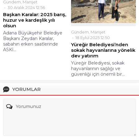
Gündem
,
Manşet
30 Aralık 2024 12:56
Başkan Karalar: 2025 barış,
huzur ve kardeşlik yılı
olsun
Gündem
,
Manşet
Adana Büyükşehir Belediye
18 Eylül 2025 12:50
Başkanı Zeydan Karalar,
sabahın erken saatlerinde
Yüreğir Belediyesi’nden
ASKİ...
sokak hayvanlarına yönelik
dev yatırım
Yüreğir Belediyesi, sokak
hayvanlarının sağlığı ve
güvenliği için önemli bir...
YORUMLAR