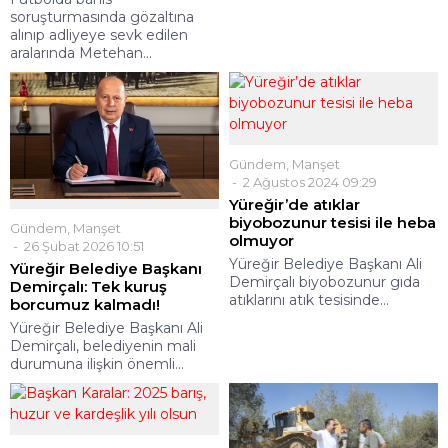
soruşturmasında gözaltına
alınıp adliyeye sevk edilen
aralarında Metehan...
Gündem
,
Manşet
2 Ağustos 2024 09:29
Yüreğir’de atıklar
biyobozunur tesisi ile heba
Gündem
,
Manşet
olmuyor
26 Şubat 2026 10:51
Yüreğir Belediye Başkanı Ali
Yüreğir Belediye Başkanı
Demirçalı biyobozunur gıda
Demirçalı: Tek kuruş
atıklarını atık tesisinde...
borcumuz kalmadı!
Yüreğir Belediye Başkanı Ali
Demirçalı, belediyenin mali
durumuna ilişkin önemli...