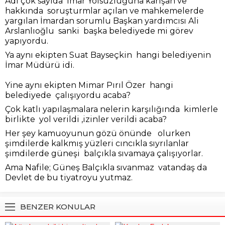
Adı çok sayıda İmar Yolsuzluğuna karışan ve
hakkında soruşturmlar açılan ve mahkemelerde
yargılan İmardan sorumlu Başkan yardımcısı Ali
Arslanlıoğlu sanki başka belediyede mi görev
yapıyordu.
Ya aynı ekipten Suat Bayseçkin hangi belediyenin
İmar Müdürü idi.
Yine aynı ekipten Mimar Pırıl Özer hangi
belediyede çalışıyordu acaba?
Çok katlı yapılaşmalara nelerin karşılığında kimlerle
birlikte yol verildi ,izinler verildi acaba?
Her şey kamuoyunun gözü önünde olurken
şimdilerde kalkmış yüzleri cıncıkla sıyrılanlar
şimdilerde güneşi balçıkla sıvamaya çalışıyorlar.
Ama Nafile; Güneş Balçıkla sıvanmaz vatandaş da
Devlet de bu tiyatroyu yutmaz.
BENZER KONULAR