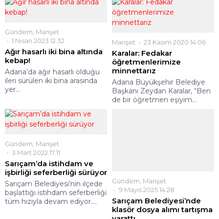
Gündem
,
Manşet
1 Nisan 2023 12:32
Manşet
23 Kasım 2020 14:06
Ağır hasarlı iki bina altında
Karalar: Fedakar
kebap!
öğretmenlerimize
minnettarız
Adana’da ağır hasarlı olduğu
ileri sürülen iki bina arasında
Adana Büyükşehir Belediye
yer...
Başkanı Zeydan Karalar, “Ben
de bir öğretmen eşiyim...
Gündem
,
Manşet
3 Mart 2022 17:11
Sarıçam’da istihdam ve
işbirliği seferberliği sürüyor
Gündem
,
Manşet
Sarıçam Belediyesi’nin ilçede
9 Mayıs 2025 14:28
başlattığı istihdam seferberliği
Sarıçam Belediyesi’nde
tüm hızıyla devam ediyor....
klasör dosya alımı tartışma
yarattı