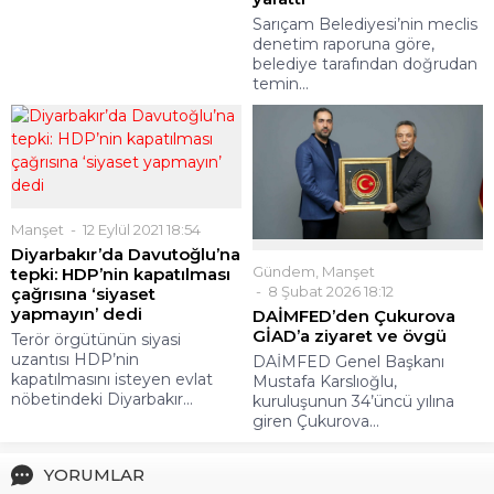
Sarıçam Belediyesi’nin meclis
denetim raporuna göre,
belediye tarafından doğrudan
temin...
Manşet
12 Eylül 2021 18:54
Diyarbakır’da Davutoğlu’na
Gündem
,
Manşet
tepki: HDP’nin kapatılması
8 Şubat 2026 18:12
çağrısına ‘siyaset
yapmayın’ dedi
DAİMFED’den Çukurova
GİAD’a ziyaret ve övgü
Terör örgütünün siyasi
uzantısı HDP’nin
DAİMFED Genel Başkanı
kapatılmasını isteyen evlat
Mustafa Karslıoğlu,
nöbetindeki Diyarbakır...
kuruluşunun 34’üncü yılına
giren Çukurova...
YORUMLAR