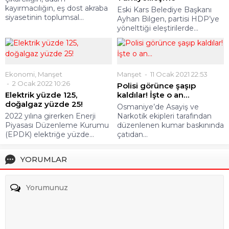
kayırmacılığın, eş dost akraba
Eski Kars Belediye Başkanı
siyasetinin toplumsal...
Ayhan Bilgen, partisi HDP’ye
yönelttiği eleştirilerde...
Ekonomi
,
Manşet
Manşet
11 Ocak 2021 22:53
2 Ocak 2022 10:26
Polisi görünce şaşıp
Elektrik yüzde 125,
kaldılar! İşte o an…
doğalgaz yüzde 25!
Osmaniye’de Asayiş ve
2022 yılına girerken Enerji
Narkotik ekipleri tarafından
Piyasası Düzenleme Kurumu
düzenlenen kumar baskınında
(EPDK) elektriğe yüzde...
çatıdan...
YORUMLAR