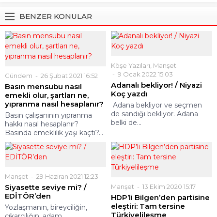
BENZER KONULAR
Köşe Yazıları
,
Manşet
9 Ocak 2022 15:03
Gündem
26 Şubat 2021 16:52
Adanalı bekliyor! / Niyazi
Basın mensubu nasıl
Koç yazdı
emekli olur, şartları ne,
yıpranma nasıl hesaplanır?
Adana bekliyor ve seçmen
de sandığı bekliyor. Adana
Basın çalışanının yıpranma
belki de...
hakkı nasıl hesaplanır?
Basında emeklilik yaşı kaçtı?...
Manşet
29 Haziran 2021 12:23
Siyasette seviye mi? /
Manşet
13 Ekim 2020 15:17
EDİTÖR’den
HDP’li Bilgen’den partisine
eleştiri: Tam tersine
Yozlaşmanın, bireyciliğin,
Türkiyelileşme
çıkarcılığın, adam