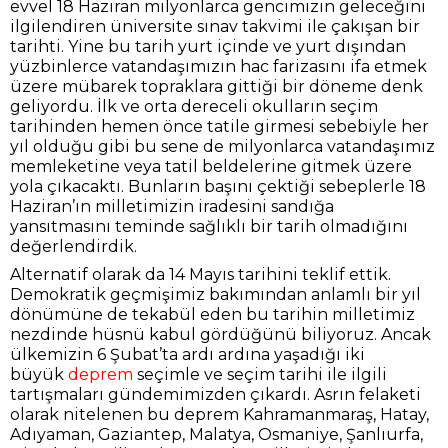
evvel 18 Haziran milyonlarca gencimizin geleceğini
ilgilendiren üniversite sınav takvimi ile çakışan bir
tarihti. Yine bu tarih yurt içinde ve yurt dışından
yüzbinlerce vatandaşımızın hac farizasını ifa etmek
üzere mübarek topraklara gittiği bir döneme denk
geliyordu. İlk ve orta dereceli okulların seçim
tarihinden hemen önce tatile girmesi sebebiyle her
yıl olduğu gibi bu sene de milyonlarca vatandaşımız
memleketine veya tatil beldelerine gitmek üzere
yola çıkacaktı. Bunların başını çektiği sebeplerle 18
Haziran’ın milletimizin iradesini sandığa
yansıtmasını teminde sağlıklı bir tarih olmadığını
değerlendirdik.
Alternatif olarak da 14 Mayıs tarihini teklif ettik.
Demokratik geçmişimiz bakımından anlamlı bir yıl
dönümüne de tekabül eden bu tarihin milletimiz
nezdinde hüsnü kabul gördüğünü biliyoruz. Ancak
ülkemizin 6 Şubat’ta ardı ardına yaşadığı iki
büyük
deprem
seçimle ve seçim tarihi ile ilgili
tartışmaları gündemimizden çıkardı. Asrın felaketi
olarak nitelenen bu deprem Kahramanmaraş, Hatay,
Adıyaman, Gaziantep, Malatya, Osmaniye, Şanlıurfa,