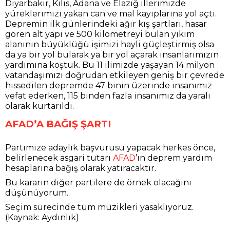
Diyarbakır, Kilis, Adana ve Elazığ illerimizde
yüreklerimizi yakan can ve mal kayıplarına yol açtı.
Depremin ilk günlerindeki ağır kış şartları, hasar
gören alt yapı ve 500 kilometreyi bulan yıkım
alanının büyüklüğü işimizi hayli güçleştirmiş olsa
da ya bir yol bularak ya bir yol açarak insanlarımızın
yardımına koştuk. Bu 11 ilimizde yaşayan 14 milyon
vatandaşımızı doğrudan etkileyen geniş bir çevrede
hissedilen depremde 47 binin üzerinde insanımız
vefat ederken, 115 binden fazla insanımız da yaralı
olarak kurtarıldı.
AFAD’A BAĞIŞ ŞARTI
Partimize adaylık başvurusu yapacak herkes önce,
belirlenecek asgari tutarı
AFAD
’ın deprem yardım
hesaplarına bağış olarak yatıracaktır.
Bu kararın diğer partilere de örnek olacağını
düşünüyorum.
Seçim sürecinde tüm müzikleri yasaklıyoruz.
(Kaynak: Aydınlık)