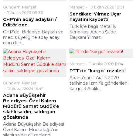
Gündem
,
Manşet
Manşet
10 Ekim 2020 10:31
7 Aralık 2023 09:36
Sendikacı Yılmaz Uçar
CHP’nin aday adayları /
hayatını kaybetti
Editör’den
Türk İş’e bağlı Metal İş
CHP’de Belediye Başkan ve
Sendikası Adana Şube
meclis üyeliğine aday adayı
Başkanı Yılmaz...
olan dün...
Manşet
11 Aralık 2020 11:04
PTT’de “kargo” rezaleti!
Adana’dan 1 Aralık 2020
Gündem
,
Manşet
tarihinde İzmir’e gönderilen
12 Şubat 2024 13:44
kargo, 3 Aralık...
Adana Büyükşehir
Belediyesi Özel Kalem
Müdürü Samet Güdük’e
silahlı saldırı, saldırgan
gözaltında
Adana Büyükşehir Belediyesi
Özel Kalem Müdürlüğü’ne
silahlı saldırı düzenlendi.