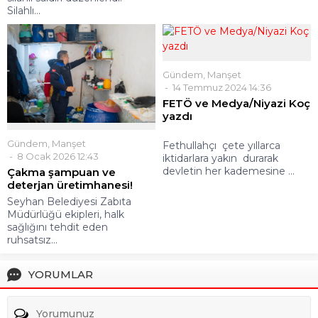
Silahlı...
Gündem
,
Manşet
14 Temmuz 2024 14:36
FETÖ ve Medya/Niyazi Koç
yazdı
Gündem
,
Manşet
Fethullahçı çete yıllarca
8 Ocak 2026 12:43
iktidarlara yakın durarak
devletin her kademesine ...
Çakma şampuan ve
deterjan üretimhanesi!
Seyhan Belediyesi Zabıta
Müdürlüğü ekipleri, halk
sağlığını tehdit eden
ruhsatsız...
YORUMLAR