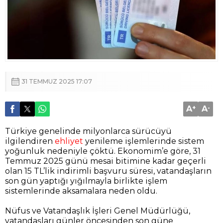
31 TEMMUZ 2025 17:07
A
+
A
-
Türkiye genelinde milyonlarca sürücüyü
ilgilendiren
ehliyet
yenileme işlemlerinde sistem
yoğunluk nedeniyle çöktü. Ekonomim’e göre, 31
Temmuz 2025 günü mesai bitimine kadar geçerli
olan 15 TL’lik indirimli başvuru süresi, vatandaşların
son gün yaptığı yığılmayla birlikte işlem
sistemlerinde aksamalara neden oldu.
Nüfus ve Vatandaşlık İşleri Genel Müdürlüğü,
vatandaşları günler öncesinden son güne