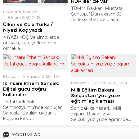
HDP’liler de var
TBMM Başkanı Mustafa
Ekonomi
,
Manşet
Şentop, "Dün akşam 33
8 Ekim 2025 21:15
fezleke Meclis'e ulaştı....
Ülker ve Cola Turka /
Niyazi Koç yazdı
NİYAZİ KOÇ Ve şimdilerde
ortaya çıkan, yerli ve milli
olmakla...
Manşet
2 Haziran 2022 11:57
İş insanı Ethem Sancak:
Manşet
23 Ekim 2020 07:11
Dijital gücü doğru
Milli Eğitim Bakanı
kullanalım
Selçuk’tan ‘yüz yüze
eğitim’ açıklaması
Dijital İpek Yolu
Sempozyumu’nda konuşan
Son dakika haberi... Milli
Sancak, “Batılılar uygarlık
Eğitim Bakanı Ziya
kuşunu kesip...
Selçuk, yüz yüze eğitimde...
YORUMLAR