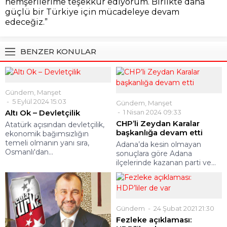
hemşerilerime teşekkür ediyorum. Birlikte daha
güçlü bir Türkiye için mücadeleye devam
edeceğiz.”
BENZER KONULAR
Gündem
,
Manşet
5 Eylül 2024 15:03
Gündem
,
Manşet
Altı Ok – Devletçilik
1 Nisan 2024 09:33
CHP’li Zeydan Karalar
Atatürk açısından devletçilik,
başkanlığa devam etti
ekonomik bağımsızlığın
temeli olmanın yanı sıra,
Adana’da kesin olmayan
Osmanlı'dan...
sonuçlara göre Adana
ilçelerinde kazanan parti ve...
Gündem
24 Şubat 2021 21:30
Fezleke açıklaması: