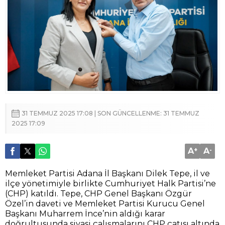
31 TEMMUZ 2025 17:08 | SON GÜNCELLENME: 31 TEMMUZ
2025 17:09
A
+
A
-
Memleket Partisi Adana İl Başkanı Dilek Tepe, il ve
ilçe yönetimiyle birlikte Cumhuriyet Halk Partisi’ne
(CHP) katıldı. Tepe, CHP Genel Başkanı Özgür
Özel’in daveti ve Memleket Partisi Kurucu Genel
Başkanı Muharrem İnce’nin aldığı karar
doğrultusunda siyasi çalışmalarını CHP çatısı altında