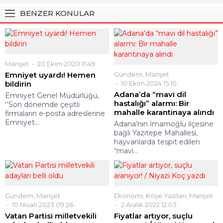
BENZER KONULAR
Manşet
20 Ekim 2020 11:49
Emniyet uyardı! Hemen
Gündem
,
Manşet
bildirin
10 Ekim 2024 15:10
Adana’da “mavi dil
Emniyet Genel Müdürlüğü,
hastalığı” alarmı: Bir
''Son dönemde çeşitli
mahalle karantinaya alındı
firmaların e-posta adreslerine
Emniyet...
Adana’nın İmamoğlu ilçesine
bağlı Yazıtepe Mahallesi,
hayvanlarda tespit edilen
“mavi...
Gündem
,
Manşet
Ekonomi
,
Köşe Yazıları
,
Manşet
10 Nisan 2023 09:26
2 Aralık 2022 12:03
Vatan Partisi milletvekili
Fiyatlar artıyor, suçlu