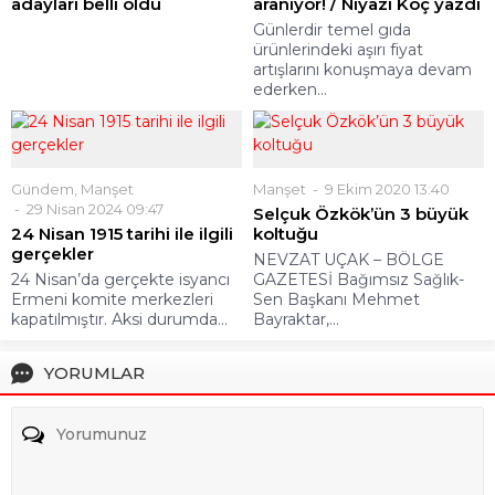
adayları belli oldu
aranıyor! / Niyazi Koç yazdı
Günlerdir temel gıda
ürünlerindeki aşırı fiyat
artışlarını konuşmaya devam
ederken...
Gündem
,
Manşet
Manşet
9 Ekim 2020 13:40
29 Nisan 2024 09:47
Selçuk Özkök’ün 3 büyük
24 Nisan 1915 tarihi ile ilgili
koltuğu
gerçekler
NEVZAT UÇAK – BÖLGE
24 Nisan’da gerçekte isyancı
GAZETESİ Bağımsız Sağlık-
Ermeni komite merkezleri
Sen Başkanı Mehmet
kapatılmıştır. Aksi durumda...
Bayraktar,...
YORUMLAR