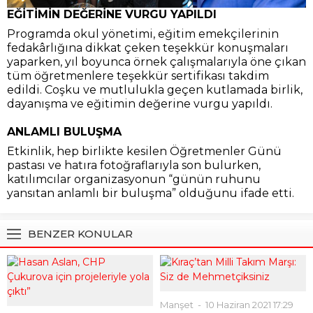
EĞİTİMİN DEĞERİNE VURGU YAPILDI
Programda okul yönetimi, eğitim emekçilerinin
fedakârlığına dikkat çeken teşekkür konuşmaları
yaparken, yıl boyunca örnek çalışmalarıyla öne çıkan
tüm öğretmenlere teşekkür sertifikası takdim
edildi. Coşku ve mutlulukla geçen kutlamada birlik,
dayanışma ve eğitimin değerine vurgu yapıldı.
ANLAMLI BULUŞMA
Etkinlik, hep birlikte kesilen Öğretmenler Günü
pastası ve hatıra fotoğraflarıyla son bulurken,
katılımcılar organizasyonun “günün ruhunu
yansıtan anlamlı bir buluşma” olduğunu ifade etti.
BENZER KONULAR
Manşet
10 Haziran 2021 17:29