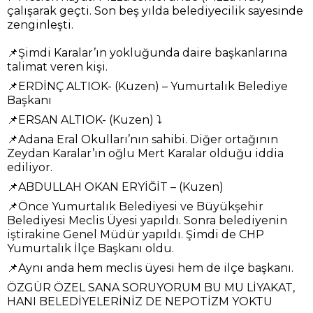
çalışarak geçti. Son beş yılda belediyecilik sayesinde
zenginleşti.
📌Şimdi Karalar’ın yokluğunda daire başkanlarına
talimat veren kişi.
📌ERDİNÇ ALTIOK- (Kuzen) – Yumurtalık Belediye
Başkanı
📌ERSAN ALTIOK- (Kuzen) ⤵️
📌Adana Eral Okulları’nın sahibi. Diğer ortağının
Zeydan Karalar’ın oğlu Mert Karalar olduğu iddia
ediliyor.
📌ABDULLAH OKAN ERYİĞİT – (Kuzen)
📌Önce Yumurtalık Belediyesi ve Büyükşehir
Belediyesi Meclis Üyesi yapıldı. Sonra belediyenin
iştirakine Genel Müdür yapıldı. Şimdi de CHP
Yumurtalık İlçe Başkanı oldu.
📌Aynı anda hem meclis üyesi hem de ilçe başkanı.
ÖZGÜR ÖZEL SANA SORUYORUM BU MU LİYAKAT,
HANI BELEDİYELERİNİZ DE NEPOTİZM YOKTU