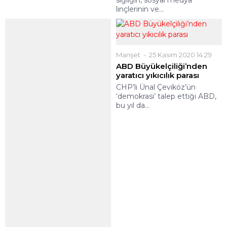
sığlığın, sosyal medya
linçlerinin ve...
Manşet
25 Kasım 2020 14:29
ABD Büyükelçiliği’nden
yaratıcı yıkıcılık parası
Gündem
,
Manşet
CHP’li Ünal Çeviköz’ün
4 Aralık 2023 12:45
‘demokrasi’ talep ettiği ABD,
Zeydan Başkan Adana’yı
bu yıl da...
Dizayn Ediyor – 3
Henüz kendi adaylığı
açıklanmayan CHP’li Adana
BŞB Başkanı Zeydan
Karalar’ın...
YORUMLAR