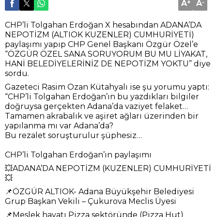
A
+
A
-
CHP’li Tolgahan Erdoğan X hesabından ADANA’DA
NEPOTİZM (ALTIOK KUZENLER) CUMHURİYETİ)
paylaşımı yapıp CHP Genel Başkanı Özgür Özel’e
“ÖZGÜR ÖZEL SANA SORUYORUM BU MU LİYAKAT,
HANİ BELEDİYELERİNİZ DE NEPOTİZM YOKTU” diye
sordu.
Gazeteci Rasim Ozan Kütahyalı ise şu yorumu yaptı:
“CHP’li Tolgahan Erdoğan’ın bu yazdıkları bilgiler
doğruysa gerçekten Adana’da vaziyet felaket…
Tamamen akrabalık ve aşiret ağları üzerinden bir
yapılanma mı var Adana’da?
Bu rezalet soruşturulur şüphesiz…
CHP’li Tolgahan Erdoğan’ın paylaşımı
💥ADANA’DA NEPOTİZM (KUZENLER) CUMHURİYETİ
💥
📌ÖZGÜR ALTIOK- Adana Büyükşehir Belediyesi
Grup Başkan Vekili – Çukurova Meclis Üyesi
📌Meslek hayatı Pizza sektöründe (Pizza Hut)