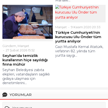
Mahalle...
Manşet
9 Kasım 2020 20:33
Türkiye Cumhuriyeti’nin
kurucusu Ulu Önder tüm
yurtta anılıyor
Gündem
,
Manşet
Gazi Mustafa Kemal Atatürk,
27 Şubat 2026 15:52
vefatının 82. yılında tüm
Seyhan’da temizlik
yurtta saygı...
kurallarının hiçe sayıldığı
fırına mühür
Seyhan Belediyesi zabıta
ekipleri, vatandaşların sağlıklı
gıdaya ulaşması için
denetimlerini...
YORUMLAR