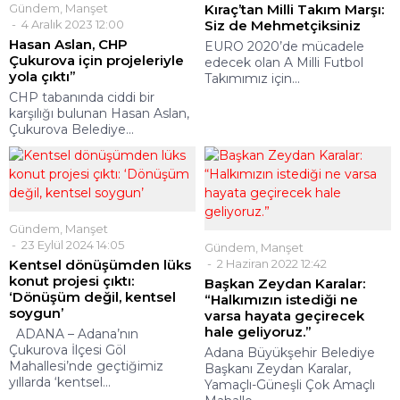
Gündem
,
Manşet
Kıraç’tan Milli Takım Marşı:
4 Aralık 2023 12:00
Siz de Mehmetçiksiniz
Hasan Aslan, CHP
EURO 2020’de mücadele
Çukurova için projeleriyle
edecek olan A Milli Futbol
yola çıktı”
Takımımız için...
CHP tabanında ciddi bir
karşılığı bulunan Hasan Aslan,
Çukurova Belediye...
Gündem
,
Manşet
23 Eylül 2024 14:05
Gündem
,
Manşet
Kentsel dönüşümden lüks
2 Haziran 2022 12:42
konut projesi çıktı:
Başkan Zeydan Karalar:
‘Dönüşüm değil, kentsel
“Halkımızın istediği ne
soygun’
varsa hayata geçirecek
hale geliyoruz.”
ADANA – Adana’nın
Çukurova İlçesi Göl
Adana Büyükşehir Belediye
Mahallesi’nde geçtiğimiz
Başkanı Zeydan Karalar,
yıllarda ‘kentsel...
Yamaçlı-Güneşli Çok Amaçlı