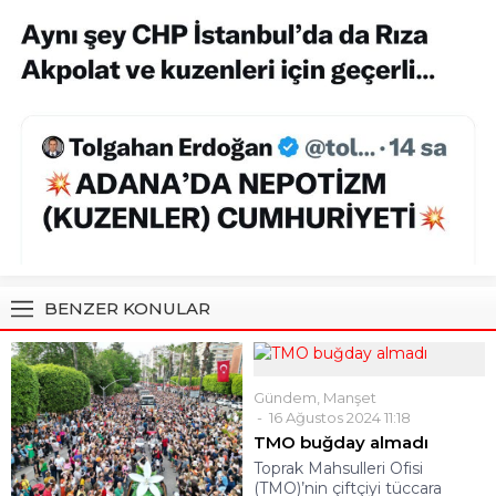
BENZER KONULAR
Gündem
,
Manşet
16 Ağustos 2024 11:18
TMO buğday almadı
Toprak Mahsulleri Ofisi
(TMO)’nin çiftçiyi tüccara