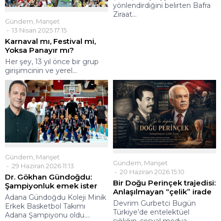
yönlendirdiğini belirten Bafra
Ziraat...
Gündem
,
Manşet
13 Nisan 2025 17:15
Karnaval mı, Festival mi,
Yoksa Panayır mı?
Her şey, 13 yıl önce bir grup
girişimcinin ve yerel...
Gündem
,
Manşet
Gündem
,
Manşet
29 Haziran 2026 11:13
20 Haziran 2026 15:10
Dr. Gökhan Gündoğdu:
Bir Doğu Perinçek trajedisi:
Şampiyonluk emek ister
Anlaşılmayan “çelik” irade
Adana Gündoğdu Koleji Minik
Devrim Gurbetci Bugün
Erkek Basketbol Takımı
Türkiye’de entelektüel
Adana Şampiyonu oldu....