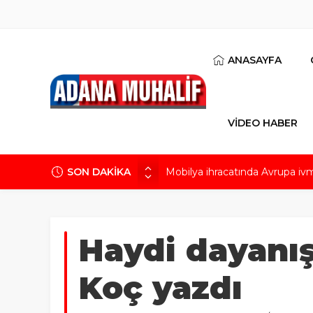
ANASAYFA
VİDEO HABER
SON DAKİKA
Mobilya ihracatında Avrupa iv
Göz için “Akıllı Mercek” herke
AK Parti İl Başkanı Özkan: Ada
Hacı Karaaslan’ın kiraladığı arsa
Haydi dayanış
Kuru meyve sektörü 2 milyar do
Koç yazdı