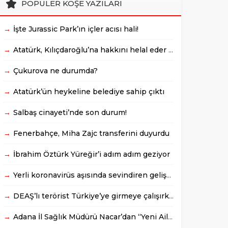
POPÜLER KÖŞE YAZILARI
→
İşte Jurassic Park’ın içler acısı hali!
→
Atatürk, Kılıçdaroğlu’na hakkını helal eder mi? / Mehmet Yuva yazdı
→
Çukurova ne durumda?
→
Atatürk’ün heykeline belediye sahip çıktı
→
Salbaş cinayeti’nde son durum!
→
Fenerbahçe, Miha Zajc transferini duyurdu
→
İbrahim Öztürk Yüreğir’i adım adım geziyor
→
Yerli koronavirüs aşısında sevindiren gelişme
→
DEAŞ’lı terörist Türkiye’ye girmeye çalışırken yakalandı
→
Adana İl Sağlık Müdürü Nacar’dan “Yeni Aile Hekimliği” bilgilendirmesi