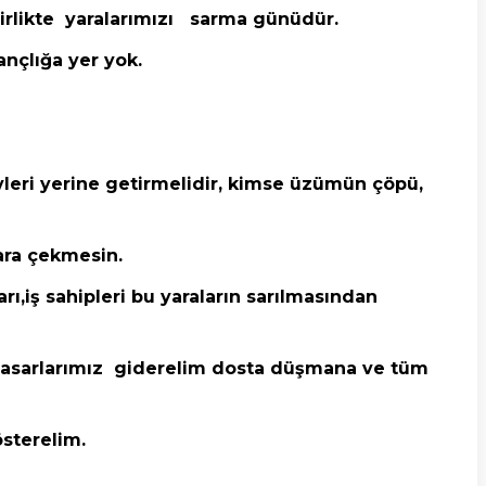
birlikte yaralarımızı sarma günüdür.
nçlığa yer yok.
leri yerine getirmelidir, kimse üzümün çöpü,
ara çekmesin.
ı,iş sahipleri bu yaraların sarılmasından
m,hasarlarımız giderelim dosta düşmana ve tüm
sterelim.