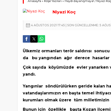
Anasayfa
»
Köşe Yazıları
»
Haydi dayanışmaya! / Niyazi Koç
Niyazi Koç
4 AĞUSTOS 2021 17:45 | SON GÜNCELLENME: 5 AĞUST
Ülkemiz ormanları terör saldırısı sonucu
da bu yangından ağır derece hasarlar 
Çok sayıda köyümüzde evler yanarken vat
yandı.
Yangınlar söndürülürken geride kalan h
vatandaşlarımızın en başta temel ihtiy
kurumları olmak üzere tüm milletimizin
Bunun için özellikle başta Kozan ilçemi