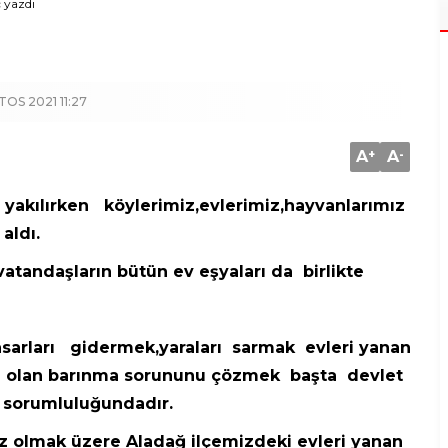
 yazdı
OS 2021 11:27
A
+
A
-
 yakılırken köylerimiz,evlerimiz,hayvanlarımız
aldı.
andaşların bütün ev eşyaları da birlikte
asarları gidermek,yaraları sarmak evleri yanan
acı olan barınma sorununu çözmek başta devlet
 sorumluluğundadır.
z olmak üzere Aladağ ilçemizdeki evleri yanan