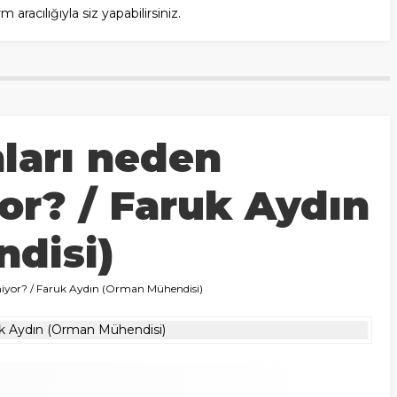
racılığıyla siz yapabilirsiniz.
ları neden
or? / Faruk Aydın
disi)
iyor? / Faruk Aydın (Orman Mühendisi)