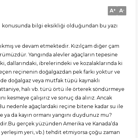
A
+
A
-
onusunda bilgi eksikliği olduğundan bu yazı
çıkmış ve devam etmektedir. Kızılçam diğer çam
türümüzdür. Yangında alevler ağaçların tepesine
, dallarındaki, ibrelerindeki ve kozalaklarında ki
geçen reçinenin doğalgazdan pek farkı yoktur ve
zde doğalgaz veya mutfak tüpü kaynaklı
battaniye, halı vb. türü örtü ile örterek söndürmeye
sını kesmeye çalışırız ve sonuç da alırız. Ancak
u nedenle ağaçlardaki reçine bitene kadar su ile
şe ya da kayın ormanı yangını duydunuz mu?
ğildir.Bu gerçek yüzünden Amerika ve Kanada’da
i, yerleşim yeri, vb.) tehdit etmiyorsa çoğu zaman