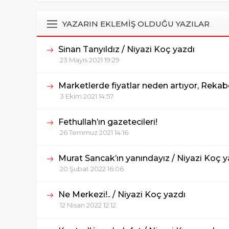
YAZARIN EKLEMİŞ OLDUĞU YAZILAR
Sinan Tanyıldız / Niyazi Koç yazdı
23 Mayıs 2021 19:29
Marketlerde fiyatlar neden artıyor, Reka
3 Ekim 2021 14:57
Fethullah’ın gazetecileri!
26 Temmuz 2021 14:16
Murat Sancak’ın yanındayız / Niyazi Koç y
20 Şubat 2022 16:06
Ne Merkezi!.. / Niyazi Koç yazdı
12 Nisan 2022 12:12