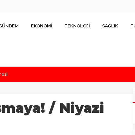
GÜNDEM
EKONOMİ
TEKNOLOJİ
SAĞLIK
T
mesi
s için uygun mu?
nalıların bir metrekare malını kimseye yedirmeyiz!
nın resmi kiracısı bakın kim çıktı!
maya! / Niyazi
lar ihracat hedefi için Ankara’dan destek istedi