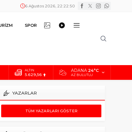
6 Ağustos 2026, 22:22:51
FOTO
VİDEO
URİZM
SPOR
DİĞER
GALERİ
GALERİ
ADANA
24°C
ALTIN
5.629,56
AZ BULUTLU
BİST
10.824,63
YAZARLAR
DOLAR
42,2340
TÜM YAZARLARI GÖSTER
EURO
48,8802